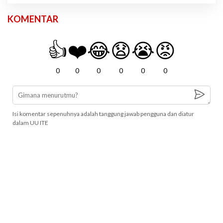
KOMENTAR
👍
❤️
😂
😧
😭
😡
0
0
0
0
0
0
Isi komentar sepenuhnya adalah tanggung jawab pengguna dan diatur
dalam UU ITE