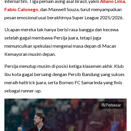
internal tim. Tiga pemain asing asal Brasil, yakni
Allano Lima
,
Fabio Calonego
, dan Maxwell Souza, turut menyampaikan
pesan emosional usai berakhirnya Super League 2025/2026.
Ucapan mereka tak hanya berisi rasa bangga dan kecewa
setelah gagal membawa Persija juara, tetapi juga
memunculkan spekulasi mengenai masa depan di Macan
Kemayoran musim depan.
Persija menutup musim di posisi ketiga klasemen akhir. Klub
ibu kota gagal bersaing dengan Persib Bandung yang sukses
meraih hattrick juara, serta Borneo FC Samarinda yang finis
sebagai runner-up.
Perbesar