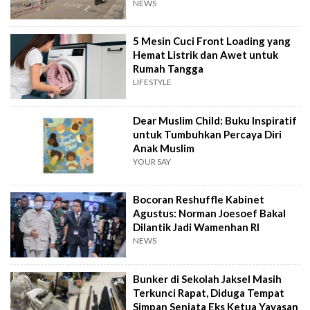
Terbengkalai
NEWS
5 Mesin Cuci Front Loading yang
Hemat Listrik dan Awet untuk
Rumah Tangga
LIFESTYLE
Dear Muslim Child: Buku Inspiratif
untuk Tumbuhkan Percaya Diri
Anak Muslim
YOUR SAY
Bocoran Reshuffle Kabinet
Agustus: Norman Joesoef Bakal
Dilantik Jadi Wamenhan RI
NEWS
Bunker di Sekolah Jaksel Masih
Terkunci Rapat, Diduga Tempat
Simpan Senjata Eks Ketua Yayasan