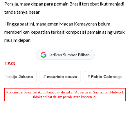
Persija, masa depan para pemain Brasil tersebut ikut menjadi
tanda tanya besar.
Hingga saat ini, manajemen Macan Kemayoran belum
memberikan kepastian terkait komposisi pemain asing untuk
musim depan.
Jadikan Sumber Pilihan
TAG
ersija Jakarta
# mauricio souza
# Fabio Calonego
#