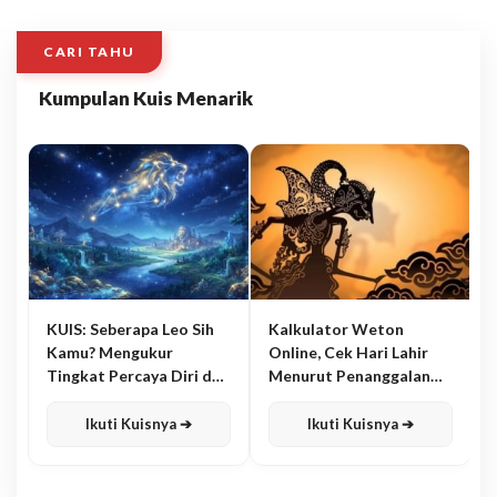
CARI TAHU
Kumpulan Kuis Menarik
KUIS: Seberapa Leo Sih
Kalkulator Weton
Kamu? Mengukur
Online, Cek Hari Lahir
Tingkat Percaya Diri dan
Menurut Penanggalan
Karisma
Jawa
Ikuti Kuisnya ➔
Ikuti Kuisnya ➔