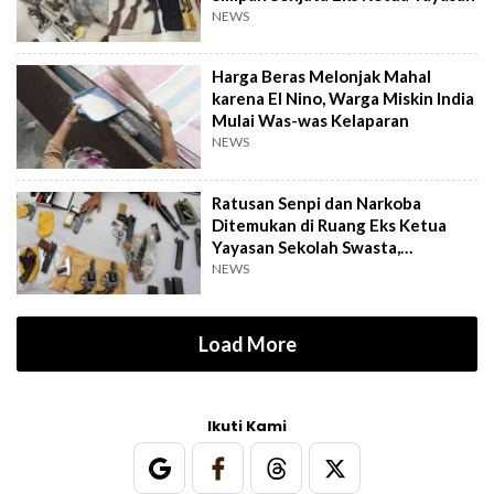
NEWS
Harga Beras Melonjak Mahal
karena El Nino, Warga Miskin India
Mulai Was-was Kelaparan
NEWS
Ratusan Senpi dan Narkoba
Ditemukan di Ruang Eks Ketua
Yayasan Sekolah Swasta,
Pengelola Buka Suara
NEWS
Load More
Ikuti Kami