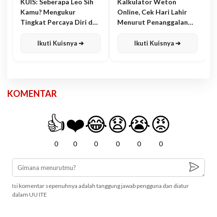
KUIS: Seberapa Leo Sih
Kalkulator Weton
Kamu? Mengukur
Online, Cek Hari Lahir
Tingkat Percaya Diri dan
Menurut Penanggalan
Karisma
Jawa
Ikuti Kuisnya ➔
Ikuti Kuisnya ➔
KOMENTAR
👍
❤️
😂
😧
😭
😡
0
0
0
0
0
0
Isi komentar sepenuhnya adalah tanggung jawab pengguna dan diatur
dalam UU ITE