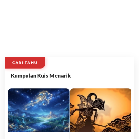
CARI TAHU
Kumpulan Kuis Menarik