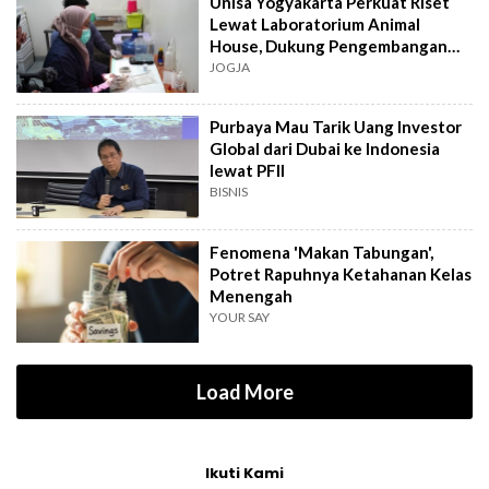
Unisa Yogyakarta Perkuat Riset
Lewat Laboratorium Animal
House, Dukung Pengembangan
Kandidat Obat
JOGJA
Purbaya Mau Tarik Uang Investor
Global dari Dubai ke Indonesia
lewat PFII
BISNIS
Fenomena 'Makan Tabungan',
Potret Rapuhnya Ketahanan Kelas
Menengah
YOUR SAY
Load More
Ikuti Kami