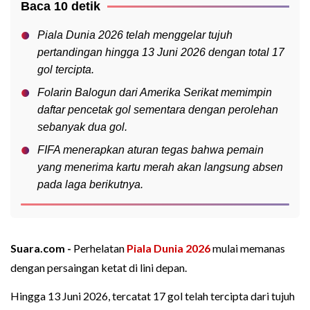
Baca 10 detik
Piala Dunia 2026 telah menggelar tujuh
pertandingan hingga 13 Juni 2026 dengan total 17
gol tercipta.
Folarin Balogun dari Amerika Serikat memimpin
daftar pencetak gol sementara dengan perolehan
sebanyak dua gol.
FIFA menerapkan aturan tegas bahwa pemain
yang menerima kartu merah akan langsung absen
pada laga berikutnya.
Suara.com -
Perhelatan
Piala Dunia 2026
mulai memanas
dengan persaingan ketat di lini depan.
Hingga 13 Juni 2026, tercatat 17 gol telah tercipta dari tujuh