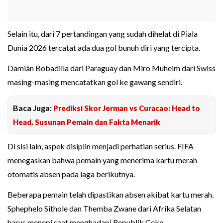
Selain itu, dari 7 pertandingan yang sudah dihelat di Piala
Dunia 2026 tercatat ada dua gol bunuh diri yang tercipta.
Damián Bobadilla dari Paraguay dan Miro Muheim dari Swiss
masing-masing mencatatkan gol ke gawang sendiri.
Baca Juga:
Prediksi Skor Jerman vs Curacao: Head to
Head, Susunan Pemain dan Fakta Menarik
Di sisi lain, aspek disiplin menjadi perhatian serius. FIFA
menegaskan bahwa pemain yang menerima kartu merah
otomatis absen pada laga berikutnya.
Beberapa pemain telah dipastikan absen akibat kartu merah.
Sphephelo Sithole dan Themba Zwane dari Afrika Selatan
harus menepi saat menghadapi Republik Ceko.