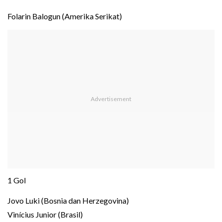
Folarin Balogun (Amerika Serikat)
1 Gol
Jovo Luki (Bosnia dan Herzegovina)
Vinícius Junior (Brasil)