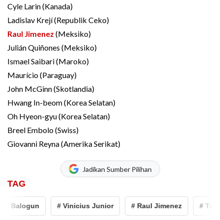
Cyle Larin (Kanada)
Ladislav Krejí (Republik Ceko)
Raul Jimenez
(Meksiko)
Julián Quiñones (Meksiko)
Ismael Saibari (Maroko)
Maurício (Paraguay)
John McGinn (Skotlandia)
Hwang In-beom (Korea Selatan)
Oh Hyeon-gyu (Korea Selatan)
Breel Embolo (Swiss)
Giovanni Reyna (Amerika Serikat)
Jadikan Sumber Pilihan
TAG
 Balogun
# Vinicius Junior
# Raul Jimenez
# Top Sko