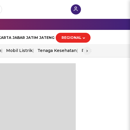
KARTA
JABAR
JATIM
JATENG
REGIONAL
›
n
Mobil Listrik
Tenaga Kesehatan
Piala Aff 2026
Ekono