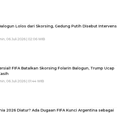
Balogun Lolos dari Skorsing, Gedung Putih Disebut Intervens
nin, 06 Juli 2026 | 02:06 WIB
rsial! FIFA Batalkan Skorsing Folarin Balogun, Trump Ucap
Kasih
nin, 06 Juli 2026 | 01:44 WIB
nia 2026 Diatur? Ada Dugaan FIFA Kunci Argentina sebagai