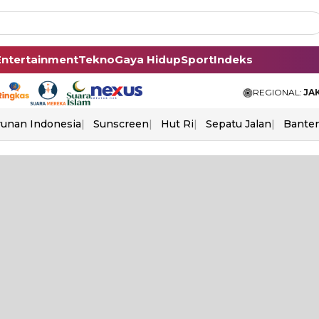
Entertainment
Tekno
Gaya Hidup
Sport
Indeks
REGIONAL:
JA
unan Indonesia
Sunscreen
Hut Ri
Sepatu Jalan
Bante