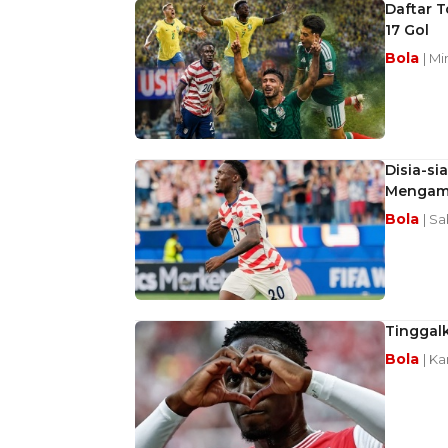
Daftar T
17 Gol
Bola
| Mi
Disia-si
Mengamu
Bola
| Sa
Tinggal
Bola
| Ka