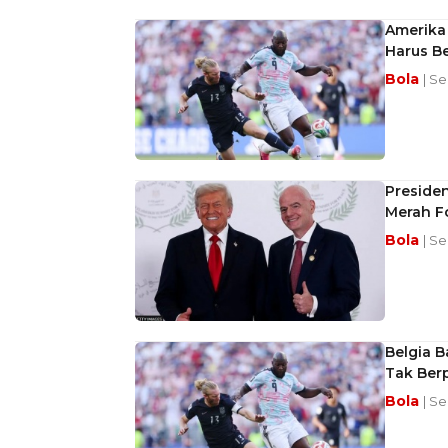
Amerika 
Harus Be
Bola
| Se
Preside
Merah F
Bola
| Se
Belgia B
Tak Ber
Bola
| Se