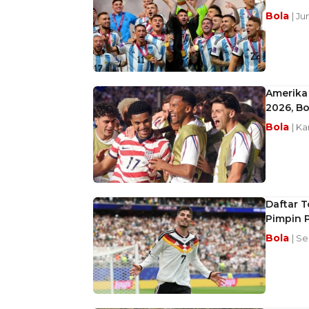
Bola
| Ju
Amerika 
2026, B
Bola
| Ka
Daftar T
Pimpin 
Bola
| Se