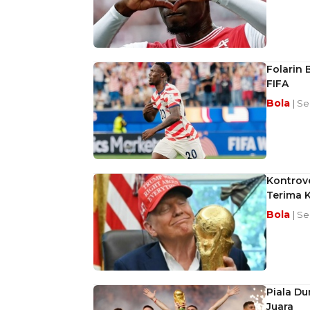
Folarin 
FIFA
Bola
| Se
Kontrove
Terima 
Bola
| Se
Piala Du
Juara