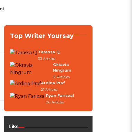
mi
Top Writer Yoursay
Tarassa Q.
33 Articles
Oktavia
Ningrum
31 Articles
Ardina Praf
21 Articles
Ryan Farizzal
20 Articles
Liks