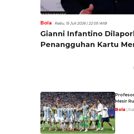
Bola
Rabu, 15 Juli 2026 | 22:05 WIB
Gianni Infantino Dilapo
Penangguhan Kartu Me
Profesor
Mesir R
Bola
| Ra