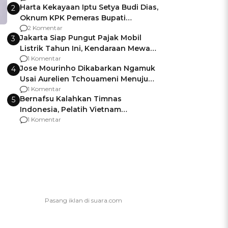
Harta Kekayaan Iptu Setya Budi Dias,
2
Oknum KPK Pemeras Bupati
Pemalang
2 Komentar
Jakarta Siap Pungut Pajak Mobil
3
Listrik Tahun Ini, Kendaraan Mewah
Kena hingga 75% PKB
1 Komentar
Jose Mourinho Dikabarkan Ngamuk
4
Usai Aurelien Tchouameni Menuju
Manchester United
1 Komentar
Bernafsu Kalahkan Timnas
5
Indonesia, Pelatih Vietnam
Berencana Pakai Jimat di Pakansari
1 Komentar