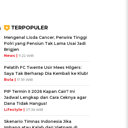
TERPOPULER
i
Mengenal Lisda Cancer, Perwira Tinggi
Polri yang Pensiun Tak Lama Usai Jadi
Brigjen
News |
11:22 WIB
Pelatih FC Twente Usir Mees Hilgers:
Saya Tak Berharap Dia Kembali ke Klub!
Bola |
17:39 WIB
PIP Termin II 2026 Kapan Cair? Ini
Jadwal Lengkap dan Cara Ceknya agar
Dana Tidak Hangus!
Lifestyle |
07:36 WIB
Skenario Timnas Indonesia Jika
Imbang atau Kalah dari Vietnam di