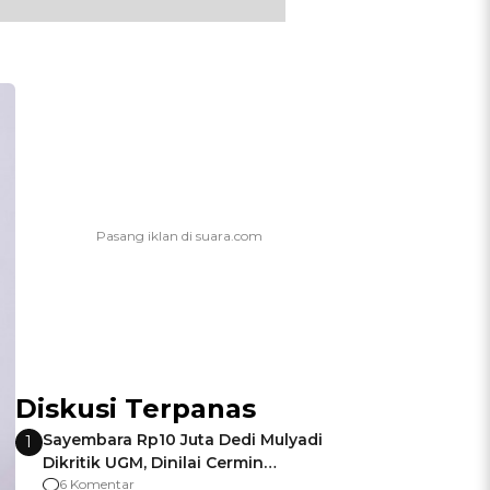
Diskusi Terpanas
Sayembara Rp10 Juta Dedi Mulyadi
1
Dikritik UGM, Dinilai Cermin
Gagalnya Negara Jamin Keamanan
6 Komentar