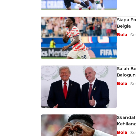
Siapa Fo
Belgia
Bola
| Se
Salah Be
Balogun
Bola
| Se
Skandal 
Kehilan
Bola
| Se