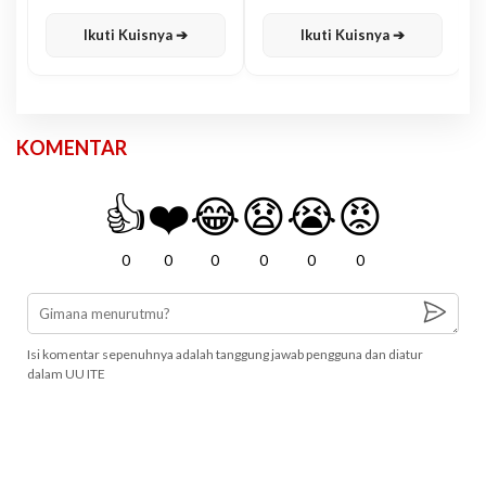
Karisma
Jawa
Ikuti Kuisnya ➔
Ikuti Kuisnya ➔
KOMENTAR
👍
❤️
😂
😧
😭
😡
0
0
0
0
0
0
Isi komentar sepenuhnya adalah tanggung jawab pengguna dan diatur
dalam UU ITE