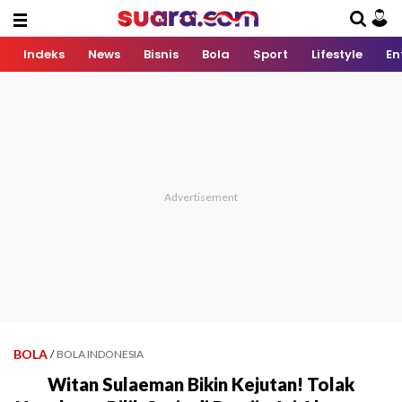
Indeks
News
Bisnis
Bola
Sport
Lifestyle
En
BOLA
/
BOLA INDONESIA
Witan Sulaeman Bikin Kejutan! Tolak