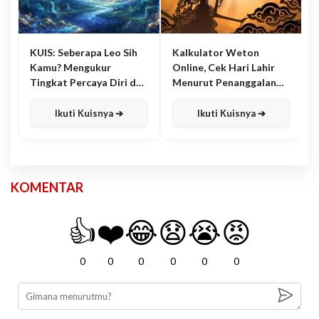
KUIS: Seberapa Leo Sih
Kalkulator Weton
Kamu? Mengukur
Online, Cek Hari Lahir
Tingkat Percaya Diri dan
Menurut Penanggalan
Karisma
Jawa
Ikuti Kuisnya ➔
Ikuti Kuisnya ➔
KOMENTAR
👍
❤️
😂
😧
😭
😡
0
0
0
0
0
0