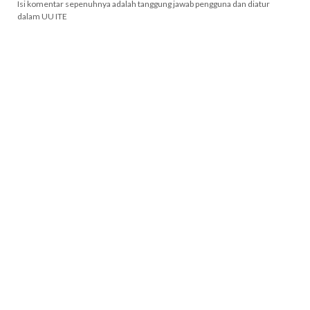
Isi komentar sepenuhnya adalah tanggung jawab pengguna dan diatur
dalam UU ITE