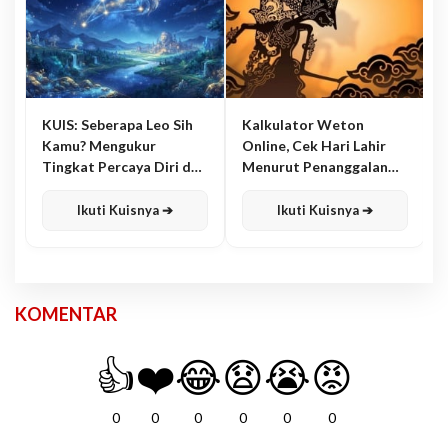
KUIS: Seberapa Leo Sih
Kalkulator Weton
Kamu? Mengukur
Online, Cek Hari Lahir
Tingkat Percaya Diri dan
Menurut Penanggalan
Karisma
Jawa
Ikuti Kuisnya ➔
Ikuti Kuisnya ➔
KOMENTAR
👍
❤️
😂
😧
😭
😡
0
0
0
0
0
0