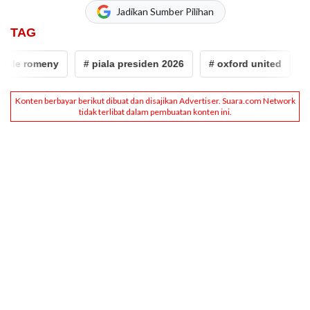
Jadikan Sumber Pilihan
TAG
le romeny
# piala presiden 2026
# oxford united
# E