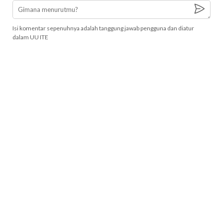
Isi komentar sepenuhnya adalah tanggung jawab pengguna dan diatur
dalam UU ITE