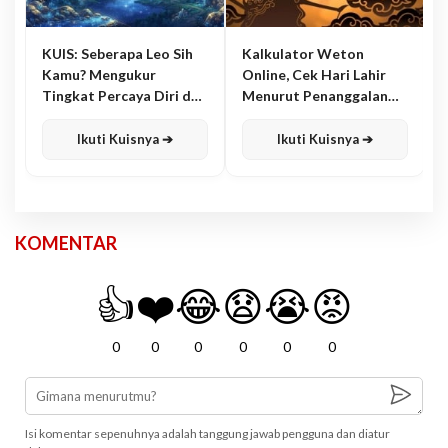
KUIS: Seberapa Leo Sih
Kalkulator Weton
Kamu? Mengukur
Online, Cek Hari Lahir
Tingkat Percaya Diri dan
Menurut Penanggalan
Karisma
Jawa
Ikuti Kuisnya ➔
Ikuti Kuisnya ➔
KOMENTAR
👍
❤️
😂
😧
😭
😡
0
0
0
0
0
0
Isi komentar sepenuhnya adalah tanggung jawab pengguna dan diatur