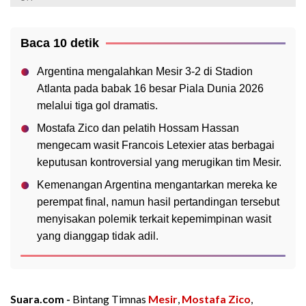
Baca 10 detik
Argentina mengalahkan Mesir 3-2 di Stadion
Atlanta pada babak 16 besar Piala Dunia 2026
melalui tiga gol dramatis.
Mostafa Zico dan pelatih Hossam Hassan
mengecam wasit Francois Letexier atas berbagai
keputusan kontroversial yang merugikan tim Mesir.
Kemenangan Argentina mengantarkan mereka ke
perempat final, namun hasil pertandingan tersebut
menyisakan polemik terkait kepemimpinan wasit
yang dianggap tidak adil.
Suara.com -
Bintang Timnas
Mesir
,
Mostafa Zico
,