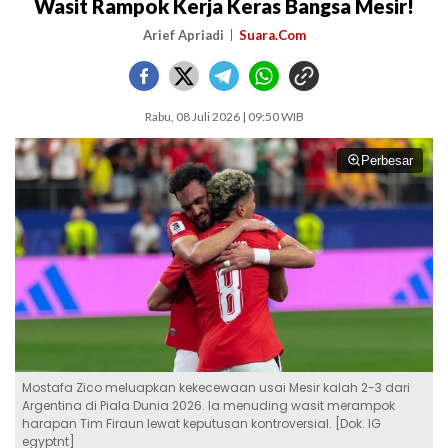
Wasit Rampok Kerja Keras Bangsa Mesir!
Arief Apriadi
Suara.Com
Rabu, 08 Juli 2026 | 09:50 WIB
Perbesar
Mostafa Zico meluapkan kekecewaan usai Mesir kalah 2-3 dari
Argentina di Piala Dunia 2026. Ia menuding wasit merampok
harapan Tim Firaun lewat keputusan kontroversial. [Dok. IG
egyptnt]