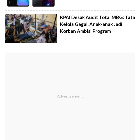
KPAI Desak Audit Total MBG: Tata
Kelola Gagal, Anak-anak Jadi
Korban Ambisi Program