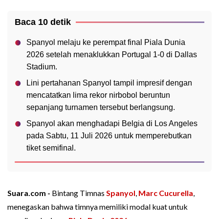
Baca 10 detik
Spanyol melaju ke perempat final Piala Dunia
2026 setelah menaklukkan Portugal 1-0 di Dallas
Stadium.
Lini pertahanan Spanyol tampil impresif dengan
mencatatkan lima rekor nirbobol beruntun
sepanjang turnamen tersebut berlangsung.
Spanyol akan menghadapi Belgia di Los Angeles
pada Sabtu, 11 Juli 2026 untuk memperebutkan
tiket semifinal.
Suara.com -
Bintang Timnas
Spanyol
,
Marc Cucurella
,
menegaskan bahwa timnya memiliki modal kuat untuk