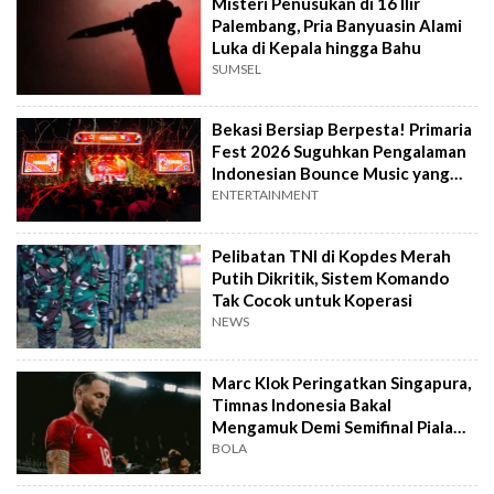
Misteri Penusukan di 16 Ilir
Palembang, Pria Banyuasin Alami
Luka di Kepala hingga Bahu
SUMSEL
Bekasi Bersiap Berpesta! Primaria
Fest 2026 Suguhkan Pengalaman
Indonesian Bounce Music yang
Berbeda
ENTERTAINMENT
Pelibatan TNI di Kopdes Merah
Putih Dikritik, Sistem Komando
Tak Cocok untuk Koperasi
NEWS
Marc Klok Peringatkan Singapura,
Timnas Indonesia Bakal
Mengamuk Demi Semifinal Piala
AFF 2026
BOLA