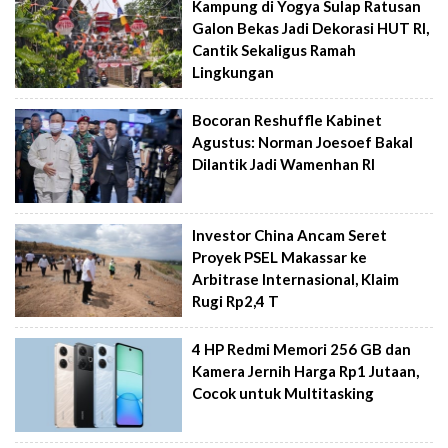
Kampung di Yogya Sulap Ratusan
Galon Bekas Jadi Dekorasi HUT RI,
Cantik Sekaligus Ramah
Lingkungan
Bocoran Reshuffle Kabinet
Agustus: Norman Joesoef Bakal
Dilantik Jadi Wamenhan RI
Investor China Ancam Seret
Proyek PSEL Makassar ke
Arbitrase Internasional, Klaim
Rugi Rp2,4 T
4 HP Redmi Memori 256 GB dan
Kamera Jernih Harga Rp1 Jutaan,
Cocok untuk Multitasking