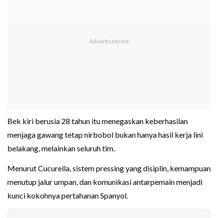
Bek kiri berusia 28 tahun itu menegaskan keberhasilan
menjaga gawang tetap nirbobol bukan hanya hasil kerja lini
belakang, melainkan seluruh tim.
Menurut Cucurella, sistem pressing yang disiplin, kemampuan
menutup jalur umpan, dan komunikasi antarpemain menjadi
kunci kokohnya pertahanan Spanyol.