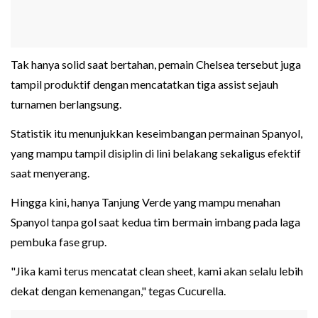
Tak hanya solid saat bertahan, pemain Chelsea tersebut juga
tampil produktif dengan mencatatkan tiga assist sejauh
turnamen berlangsung.
Statistik itu menunjukkan keseimbangan permainan Spanyol,
yang mampu tampil disiplin di lini belakang sekaligus efektif
saat menyerang.
Hingga kini, hanya Tanjung Verde yang mampu menahan
Spanyol tanpa gol saat kedua tim bermain imbang pada laga
pembuka fase grup.
"Jika kami terus mencatat clean sheet, kami akan selalu lebih
dekat dengan kemenangan," tegas Cucurella.