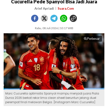
Cucurella Pede Spanyol Bisa Jadi Juara
Arief Apriadi
Suara.Com
Rabu, 08 Juli 2026 | 10:17 WIB
Perbesar
Marc Cucurella optimistis Spanyol mampu menjadi juara Piala
Dunia 2026 berkat rekor lima clean sheet beruntun jelang duel
perempat final melawan Belgia. [Instagram Marc Cucurella]