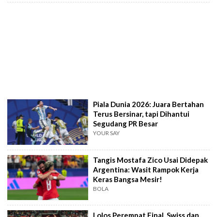
Piala Dunia 2026: Juara Bertahan
Terus Bersinar, tapi Dihantui
Segudang PR Besar
YOUR SAY
Tangis Mostafa Zico Usai Didepak
Argentina: Wasit Rampok Kerja
Keras Bangsa Mesir!
BOLA
Lolos Perempat Final, Swiss dan