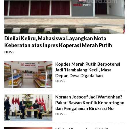
Dinilai Keliru, Mahasiswa Layangkan Nota
Keberatan atas Inpres Koperasi Merah Putih
NEWS
Kopdes Merah Putih Berpotensi
Jadi 'Hambalang Kecil', Masa
Depan Desa Digadaikan
NEWS
Norman Joesoef Jadi Wamenhan?
Pakar: Rawan Konflik Kepentingan
dan Pengalaman Birokrasi Nol
NEWS