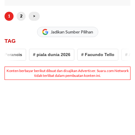
1
2
>
Jadikan Sumber Pilihan
TAG
Perancis
# piala dunia 2026
# Facundo Tello
# Argen