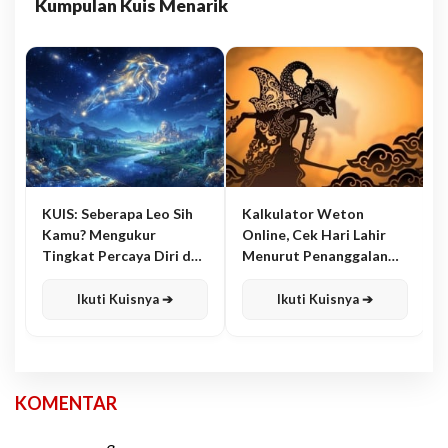
Kumpulan Kuis Menarik
KUIS: Seberapa Leo Sih
Kalkulator Weton
Kamu? Mengukur
Online, Cek Hari Lahir
Tingkat Percaya Diri dan
Menurut Penanggalan
Karisma
Jawa
Ikuti Kuisnya ➔
Ikuti Kuisnya ➔
KOMENTAR