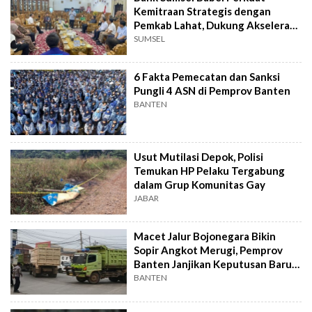
Kemitraan Strategis dengan
Pemkab Lahat, Dukung Akselerasi
Ekonomi Daerah
SUMSEL
6 Fakta Pemecatan dan Sanksi
Pungli 4 ASN di Pemprov Banten
BANTEN
Usut Mutilasi Depok, Polisi
Temukan HP Pelaku Tergabung
dalam Grup Komunitas Gay
JABAR
Macet Jalur Bojonegara Bikin
Sopir Angkot Merugi, Pemprov
Banten Janjikan Keputusan Baru 4
Hari Lagi
BANTEN