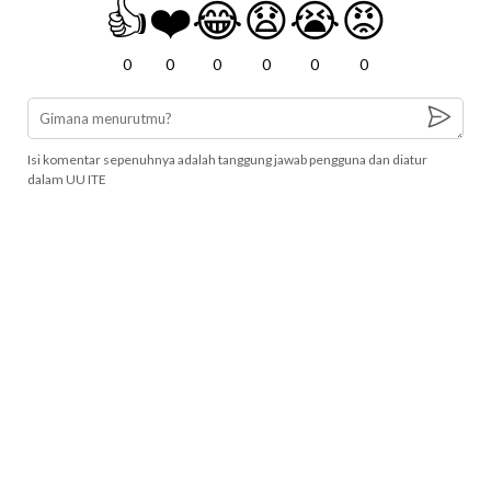
👍
❤️
😂
😧
😭
😡
0
0
0
0
0
0
Isi komentar sepenuhnya adalah tanggung jawab pengguna dan diatur
dalam UU ITE