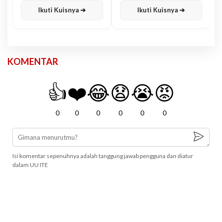
Ikuti Kuisnya ➔
Ikuti Kuisnya ➔
KOMENTAR
👍
❤️
😂
😧
😭
😡
0
0
0
0
0
0
Isi komentar sepenuhnya adalah tanggung jawab pengguna dan diatur
dalam UU ITE