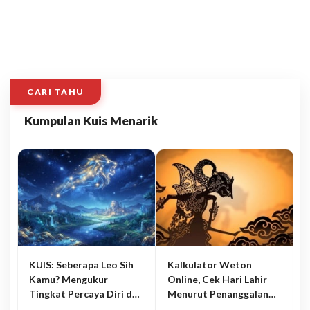
CARI TAHU
Kumpulan Kuis Menarik
KUIS: Seberapa Leo Sih
Kalkulator Weton
Kamu? Mengukur
Online, Cek Hari Lahir
Tingkat Percaya Diri dan
Menurut Penanggalan
Karisma
Jawa