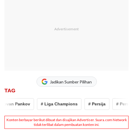
Jadikan Sumber Pilihan
TAG
ovan Pankov
# Liga Champions
# Persija
# Persija J