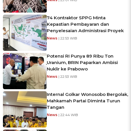
74 Kontraktor SPPG Minta
Kepastian Pembayaran dan
Penyelesaian Administrasi Proyek
News
| 22:53 WIB
Potensi RI Punya 89 Ribu Ton
Uranium, BRIN Paparkan Ambisi
Nuklir ke Prabowo
News
| 22:53 WIB
Internal Golkar Wonosobo Bergolak,
Mahkamah Partai Diminta Turun
Tangan
News
| 22:44 WIB