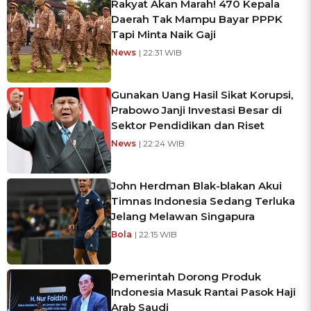
Rakyat Akan Marah! 470 Kepala
Daerah Tak Mampu Bayar PPPK
Tapi Minta Naik Gaji
News
| 22:31 WIB
Gunakan Uang Hasil Sikat Korupsi,
Prabowo Janji Investasi Besar di
Sektor Pendidikan dan Riset
News
| 22:24 WIB
John Herdman Blak-blakan Akui
Timnas Indonesia Sedang Terluka
Jelang Melawan Singapura
Bola
| 22:15 WIB
Pemerintah Dorong Produk
Indonesia Masuk Rantai Pasok Haji
Arab Saudi