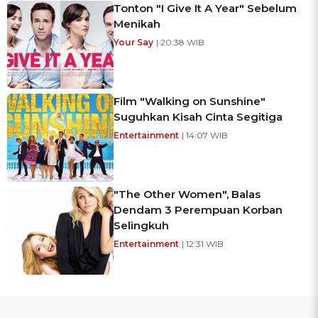
Tonton "I Give It A Year" Sebelum
Menikah
Your Say
| 20:38 WIB
Film "Walking on Sunshine"
Suguhkan Kisah Cinta Segitiga
Entertainment
| 14:07 WIB
"The Other Women", Balas
Dendam 3 Perempuan Korban
Selingkuh
Entertainment
| 12:31 WIB