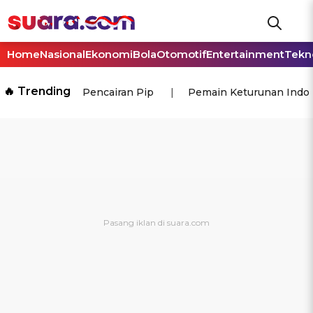
Home
Nasional
Ekonomi
Bola
Otomotif
Entertainment
Tekn
🔥 Trending
Pencairan Pip
Pemain Keturunan Indo