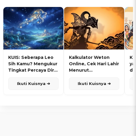
KUIS: Seberapa Leo
Kalkulator Weton
KU
Sih Kamu? Mengukur
Online, Cek Hari Lahir
ya
Tingkat Percaya Diri
Menurut
de
dan Karisma
Penanggalan Jawa
Ikuti Kuisnya ➔
Ikuti Kuisnya ➔