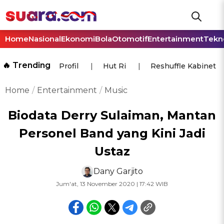
Home
Nasional
Ekonomi
Bola
Otomotif
Entertainment
Tekn
🔥 Trending
Profil
Hut Ri
Reshuffle Kabinet
Home
Entertainment
Music
Biodata Derry Sulaiman, Mantan
Personel Band yang Kini Jadi
Ustaz
Dany Garjito
Jum'at, 13 November 2020 | 17:42 WIB