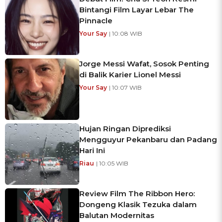
Bintangi Film Layar Lebar The
Pinnacle
Your Say
| 10:08 WIB
Jorge Messi Wafat, Sosok Penting
di Balik Karier Lionel Messi
Your Say
| 10:07 WIB
Hujan Ringan Diprediksi
Mengguyur Pekanbaru dan Padang
Hari Ini
Riau
| 10:05 WIB
Review Film The Ribbon Hero:
Dongeng Klasik Tezuka dalam
Balutan Modernitas