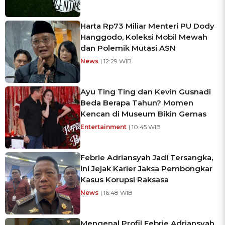
Harta Rp73 Miliar Menteri PU Dody
Hanggodo, Koleksi Mobil Mewah
dan Polemik Mutasi ASN
News
| 12:29 WIB
Ayu Ting Ting dan Kevin Gusnadi
Beda Berapa Tahun? Momen
Kencan di Museum Bikin Gemas
Entertainment
| 10:45 WIB
Febrie Adriansyah Jadi Tersangka,
Ini Jejak Karier Jaksa Pembongkar
Kasus Korupsi Raksasa
News
| 16:48 WIB
Mengenal Profil Febrie Adriansyah,