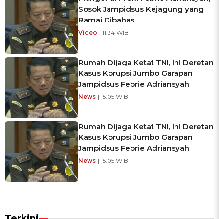
Sosok Jampidsus Kejagung yang
Ramai Dibahas
Video
| 11:34 WIB
Rumah Dijaga Ketat TNI, Ini Deretan
Kasus Korupsi Jumbo Garapan
Jampidsus Febrie Adriansyah
News
| 15:05 WIB
Rumah Dijaga Ketat TNI, Ini Deretan
Kasus Korupsi Jumbo Garapan
Jampidsus Febrie Adriansyah
News
| 15:05 WIB
Terkini