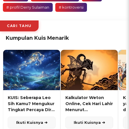
# profil Derry Sulaiman
# kontroversi
CARI TAHU
Kumpulan Kuis Menarik
KUIS: Seberapa Leo
Kalkulator Weton
KU
Sih Kamu? Mengukur
Online, Cek Hari Lahir
ya
Tingkat Percaya Diri
Menurut
de
dan Karisma
Penanggalan Jawa
Ikuti Kuisnya ➔
Ikuti Kuisnya ➔