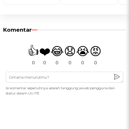
Komentar
👍
❤️
😂
😧
😭
😡
0
0
0
0
0
0
Isi komentar sepenuhnya adalah tanggung jawab pengguna dan
diatur dalam UU ITE