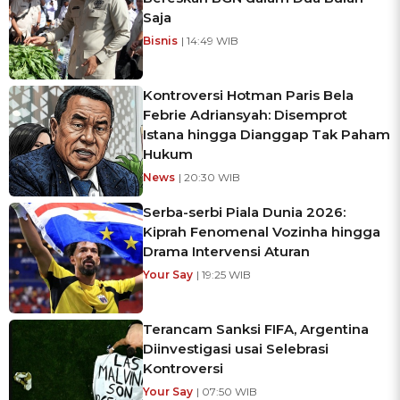
Saja
Bisnis
| 14:49 WIB
Kontroversi Hotman Paris Bela
Febrie Adriansyah: Disemprot
Istana hingga Dianggap Tak Paham
Hukum
News
| 20:30 WIB
Serba-serbi Piala Dunia 2026:
Kiprah Fenomenal Vozinha hingga
Drama Intervensi Aturan
Your Say
| 19:25 WIB
Terancam Sanksi FIFA, Argentina
Diinvestigasi usai Selebrasi
Kontroversi
Your Say
| 07:50 WIB