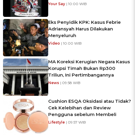
Your Say
| 10:00 WIB
Eks Penyidik KPK: Kasus Febrie
Adriansyah Harus Dilakukan
Menyeluruh
Video
| 10:00 WIB
MA Koreksi Kerugian Negara Kasus
Korupsi Timah Bukan Rp300
Triliun, Ini Pertimbangannya
News
| 09:58 WIB
Cushion ESQA Oksidasi atau Tidak?
Cek Kelebihan dan Review
Pengguna sebelum Membeli
Lifestyle
| 09:57 WIB