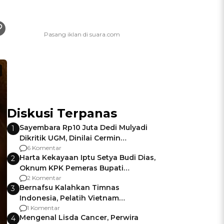
Diskusi Terpanas
Sayembara Rp10 Juta Dedi Mulyadi
1
Dikritik UGM, Dinilai Cermin
Gagalnya Negara Jamin Keamanan
6 Komentar
Harta Kekayaan Iptu Setya Budi Dias,
2
Oknum KPK Pemeras Bupati
Pemalang
2 Komentar
Bernafsu Kalahkan Timnas
3
Indonesia, Pelatih Vietnam
Berencana Pakai Jimat di Pakansari
1 Komentar
Mengenal Lisda Cancer, Perwira
4