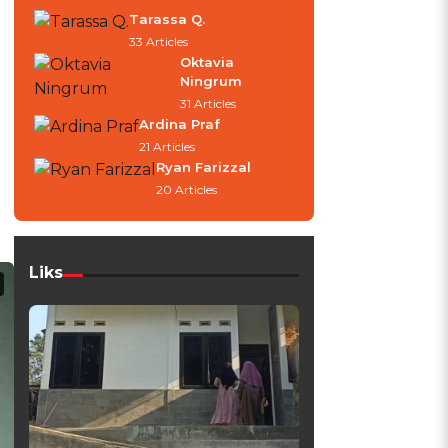
Tarassa Q.
33 Articles
Oktavia
Ningrum
31 Articles
Ardina Praf
21 Articles
Ryan Farizzal
20 Articles
Liks