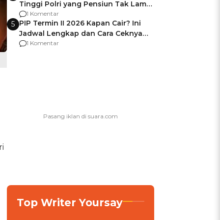
Tinggi Polri yang Pensiun Tak Lama
Usai Jadi Brigjen
1 Komentar
PIP Termin II 2026 Kapan Cair? Ini
5
Jadwal Lengkap dan Cara Ceknya
agar Dana Tidak Hangus!
1 Komentar
i
Top Writer Yoursay