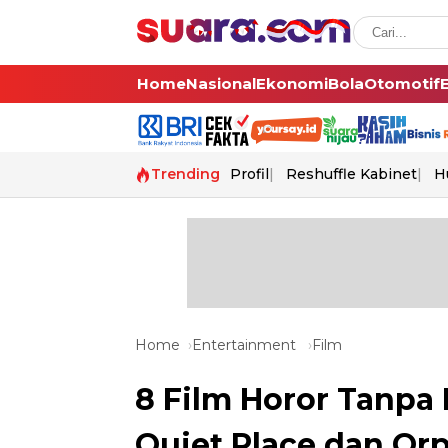
Home
Nasional
Ekonomi
Bola
Otomotif
Trending
Profil
Reshuffle Kabinet
H
Home
Entertainment
Film
8 Film Horor Tanpa
Quiet Place dan Or