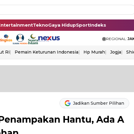
Entertainment
Tekno
Gaya Hidup
Sport
Indeks
REGIONAL:
JA
ut Ri
Pemain Keturunan Indonesia
Hp Murah
Jogja
Shi
Jadikan Sumber Pilihan
 Penampakan Hantu, Ada A
phan