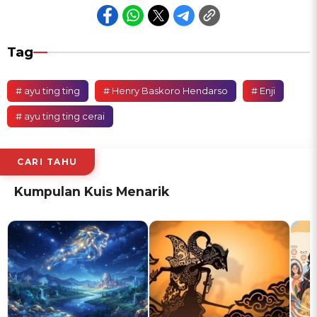
Tag
# ayu ting ting
# Henry Baskoro Hendarso
# Enji
# ayu ting ting cerai
CARI TAHU
Kumpulan Kuis Menarik