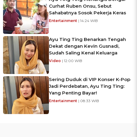
Curhat Ruben Onsu, Sebut
Sahabatnya Sosok Pekerja Keras
Entertainment
| 14:24 WIB
Ayu Ting Ting Benarkan Tengah
Dekat dengan Kevin Gusnadi,
Sudah Saling Kenal Keluarga
Video
| 12:00 WIB
Sering Duduk di VIP Konser K-Pop
Jadi Perdebatan, Ayu Ting Ting:
Yang Penting Bayar!
Entertainment
| 08:33 WIB