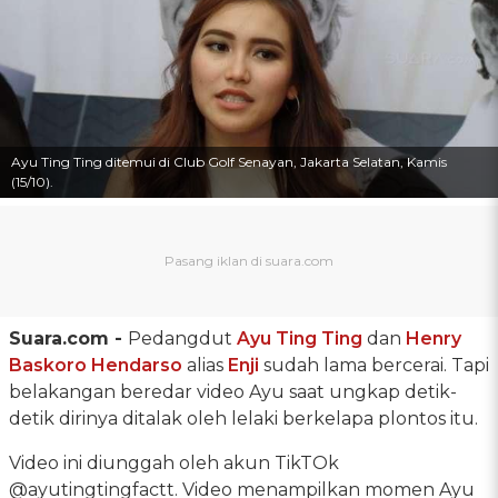
Ayu Ting Ting ditemui di Club Golf Senayan, Jakarta Selatan, Kamis
(15/10).
Suara.com -
Pedangdut
Ayu Ting Ting
dan
Henry
Baskoro Hendarso
alias
Enji
sudah lama bercerai. Tapi
belakangan beredar video Ayu saat ungkap detik-
detik dirinya ditalak oleh lelaki berkelapa plontos itu.
Video ini diunggah oleh akun TikTOk
@ayutingtingfactt. Video menampilkan momen Ayu