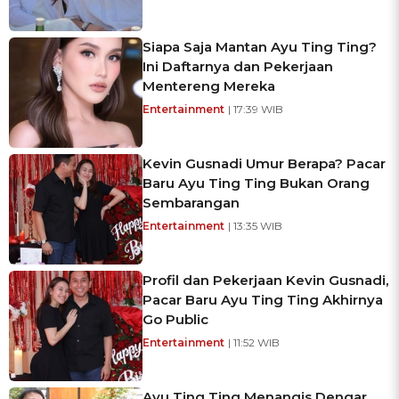
Siapa Saja Mantan Ayu Ting Ting?
Ini Daftarnya dan Pekerjaan
Mentereng Mereka
Entertainment
| 17:39 WIB
Kevin Gusnadi Umur Berapa? Pacar
Baru Ayu Ting Ting Bukan Orang
Sembarangan
Entertainment
| 13:35 WIB
Profil dan Pekerjaan Kevin Gusnadi,
Pacar Baru Ayu Ting Ting Akhirnya
Go Public
Entertainment
| 11:52 WIB
Ayu Ting Ting Menangis Dengar