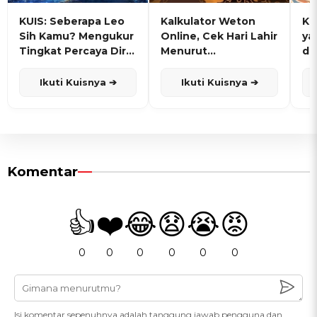
KUIS: Seberapa Leo
Kalkulator Weton
KU
Sih Kamu? Mengukur
Online, Cek Hari Lahir
ya
Tingkat Percaya Diri
Menurut
de
dan Karisma
Penanggalan Jawa
Ikuti Kuisnya ➔
Ikuti Kuisnya ➔
Komentar
👍
❤️
😂
😧
😭
😡
0
0
0
0
0
0
Isi komentar sepenuhnya adalah tanggung jawab pengguna dan