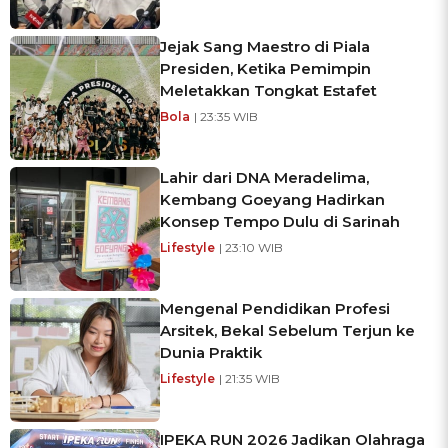
Jejak Sang Maestro di Piala
Presiden, Ketika Pemimpin
Meletakkan Tongkat Estafet
Bola
| 23:35 WIB
Lahir dari DNA Meradelima,
Kembang Goeyang Hadirkan
Konsep Tempo Dulu di Sarinah
Lifestyle
| 23:10 WIB
Mengenal Pendidikan Profesi
Arsitek, Bekal Sebelum Terjun ke
Dunia Praktik
Lifestyle
| 21:35 WIB
IPEKA RUN 2026 Jadikan Olahraga