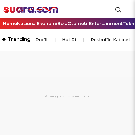
Home
Nasional
Ekonomi
Bola
Otomotif
Entertainment
Tekn
🔥 Trending
Profil
Hut Ri
Reshuffle Kabinet