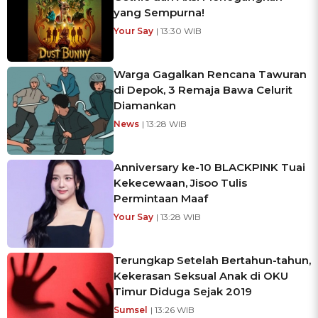
yang Sempurna!
Your Say
| 13:30 WIB
Warga Gagalkan Rencana Tawuran
di Depok, 3 Remaja Bawa Celurit
Diamankan
News
| 13:28 WIB
Anniversary ke-10 BLACKPINK Tuai
Kekecewaan, Jisoo Tulis
Permintaan Maaf
Your Say
| 13:28 WIB
Terungkap Setelah Bertahun-tahun,
Kekerasan Seksual Anak di OKU
Timur Diduga Sejak 2019
Sumsel
| 13:26 WIB