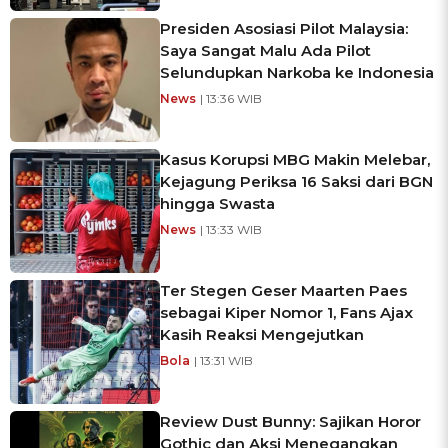
Presiden Asosiasi Pilot Malaysia:
Saya Sangat Malu Ada Pilot
Selundupkan Narkoba ke Indonesia
News
| 13:36 WIB
Kasus Korupsi MBG Makin Melebar,
Kejagung Periksa 16 Saksi dari BGN
hingga Swasta
News
| 13:33 WIB
Ter Stegen Geser Maarten Paes
sebagai Kiper Nomor 1, Fans Ajax
Kasih Reaksi Mengejutkan
Bola
| 13:31 WIB
Review Dust Bunny: Sajikan Horor
Gothic dan Aksi Menegangkan