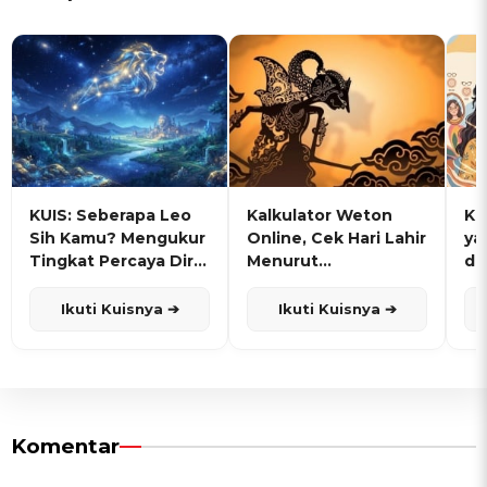
KUIS: Seberapa Leo
Kalkulator Weton
KU
Sih Kamu? Mengukur
Online, Cek Hari Lahir
ya
Tingkat Percaya Diri
Menurut
de
dan Karisma
Penanggalan Jawa
Ikuti Kuisnya ➔
Ikuti Kuisnya ➔
Komentar