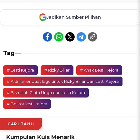
Jadikan Sumber Pilihan
Tag
# Lesti Kejora
# Rizky Billar
# Anak Lesti Kejora
# Aldi Taher buat lagu untuk Rizky Billar dan Lesti Kejora
# Bismillah Cinta Ungu dan Lesti Kejora
# Boikot lesti kejora
CARI TAHU
Kumpulan Kuis Menarik