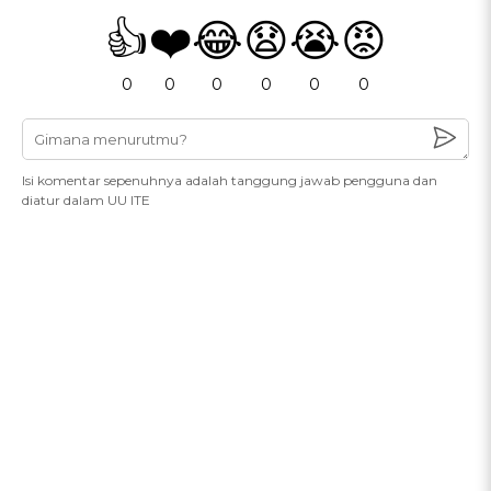
👍
❤️
😂
😧
😭
😡
0
0
0
0
0
0
Isi komentar sepenuhnya adalah tanggung jawab pengguna dan
diatur dalam UU ITE