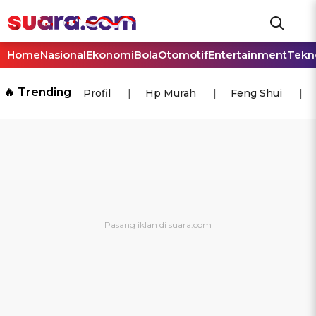
Home
Nasional
Ekonomi
Bola
Otomotif
Entertainment
Tekn
🔥 Trending
Profil
Hp Murah
Feng Shui