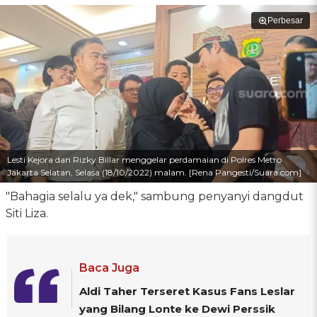
Perbesar
Lesti Kejora dan Rizky Billar menggelar perdamaian di Polres Metro
Jakarta Selatan, Selasa (18/10/2022) malam. [Rena Pangesti/Suara.com]
"Bahagia selalu ya dek," sambung penyanyi dangdut
Siti Liza.
Baca Juga
Aldi Taher Terseret Kasus Fans Leslar
yang Bilang Lonte ke Dewi Perssik