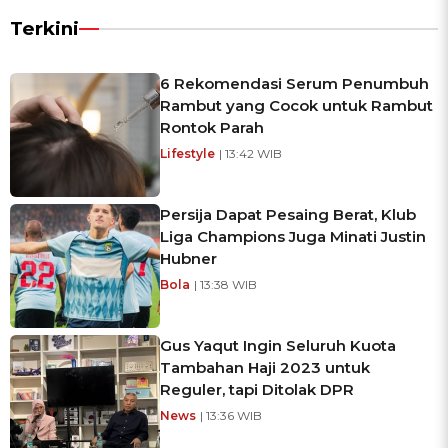
Terkini
6 Rekomendasi Serum Penumbuh
Rambut yang Cocok untuk Rambut
Rontok Parah
Lifestyle
| 13:42 WIB
Persija Dapat Pesaing Berat, Klub
Liga Champions Juga Minati Justin
Hubner
Bola
| 13:38 WIB
Gus Yaqut Ingin Seluruh Kuota
Tambahan Haji 2023 untuk
Reguler, tapi Ditolak DPR
News
| 13:36 WIB