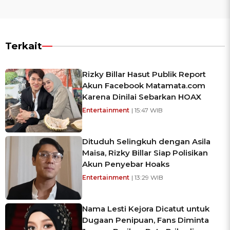
Terkait
Rizky Billar Hasut Publik Report
Akun Facebook Matamata.com
Karena Dinilai Sebarkan HOAX
Entertainment
| 15:47 WIB
Dituduh Selingkuh dengan Asila
Maisa, Rizky Billar Siap Polisikan
Akun Penyebar Hoaks
Entertainment
| 13:29 WIB
Nama Lesti Kejora Dicatut untuk
Dugaan Penipuan, Fans Diminta