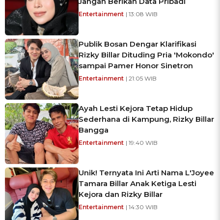
Jangan Berikan Data Pribadi
Entertainment
| 13:08 WIB
Publik Bosan Dengar Klarifikasi
Rizky Billar Dituding Pria 'Mokondo'
sampai Pamer Honor Sinetron
Entertainment
| 21:05 WIB
Ayah Lesti Kejora Tetap Hidup
Sederhana di Kampung, Rizky Billar
Bangga
Entertainment
| 19:40 WIB
Unik! Ternyata Ini Arti Nama L'Joyee
Tamara Billar Anak Ketiga Lesti
Kejora dan Rizky Billar
Entertainment
| 14:30 WIB