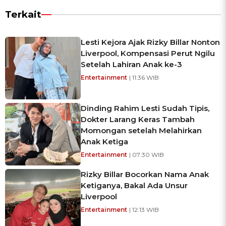
Terkait
Lesti Kejora Ajak Rizky Billar Nonton
Liverpool, Kompensasi Perut Ngilu
Setelah Lahiran Anak ke-3
Entertainment
| 11:36 WIB
Dinding Rahim Lesti Sudah Tipis,
Dokter Larang Keras Tambah
Momongan setelah Melahirkan
Anak Ketiga
Entertainment
| 07:30 WIB
Rizky Billar Bocorkan Nama Anak
Ketiganya, Bakal Ada Unsur
Liverpool
Entertainment
| 12:13 WIB