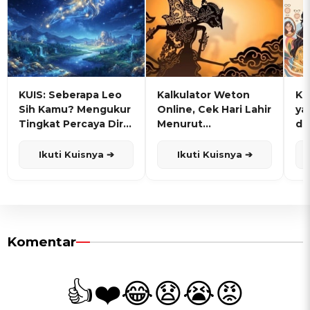
KUIS: Seberapa Leo
Kalkulator Weton
KU
Sih Kamu? Mengukur
Online, Cek Hari Lahir
ya
Tingkat Percaya Diri
Menurut
de
dan Karisma
Penanggalan Jawa
Ikuti Kuisnya ➔
Ikuti Kuisnya ➔
Komentar
👍
❤️
😂
😧
😭
😡