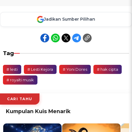
Jadikan Sumber Pilihan
Tag
# lesti
# Lesti Kejora
# Yoni Dores
# hak cipta
# royalti musik
CARI TAHU
Kumpulan Kuis Menarik