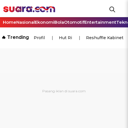
Home
Nasional
Ekonomi
Bola
Otomotif
Entertainment
Tekn
🔥 Trending
Profil
Hut Ri
Reshuffle Kabinet