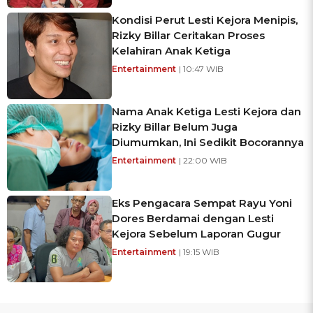
Kondisi Perut Lesti Kejora Menipis,
Rizky Billar Ceritakan Proses
Kelahiran Anak Ketiga
Entertainment
| 10:47 WIB
Nama Anak Ketiga Lesti Kejora dan
Rizky Billar Belum Juga
Diumumkan, Ini Sedikit Bocorannya
Entertainment
| 22:00 WIB
Eks Pengacara Sempat Rayu Yoni
Dores Berdamai dengan Lesti
Kejora Sebelum Laporan Gugur
Entertainment
| 19:15 WIB