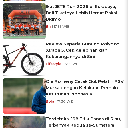
Ikut JETE Run 2026 di Surabaya,
Beli Tiketnya Lebih Hemat Pakai
BRImo
Bri
| 17:35 WIB
Review Sepeda Gunung Polygon
Xtrada 5, Cek Kelebihan dan
Kekurangannya di Sini
Lifestyle
| 17:31 WIB
Ole Romeny Cetak Gol, Pelatih PSV
Murka dengan Kelakuan Pemain
Keturunan Indonesia
Bola
| 17:30 WIB
Terdeteksi 198 Titik Panas di Riau,
Terbanyak Kedua se-Sumatera