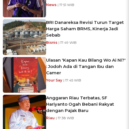
News
| 17:51 WIB
BRI Danareksa Revisi Turun Target
Harga Saham BRMS, Kinerja Jadi
Sebab
Bisnis
| 17:49 WIB
Ulasan 'Kapan Kau Bilang Wo Ai Ni?'
: Jodoh Ada di Tangan Ibu dan
Camer
Your Say
| 17:45 WIB
Anggaran Riau Terbatas, SF
Hariyanto Ogah Bebani Rakyat
dengan Pajak Baru
Riau
| 17:38 WIB