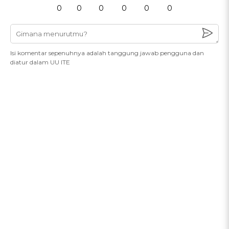
0
0
0
0
0
0
Isi komentar sepenuhnya adalah tanggung jawab pengguna dan
diatur dalam UU ITE