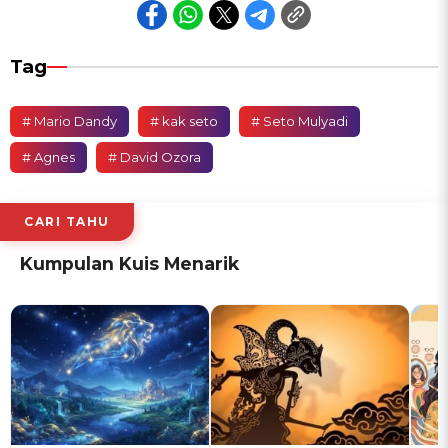
Tag
# Mario Dandy
# kak seto
# Seto Mulyadi
# Agnes
# David Ozora
CARI TAHU
Kumpulan Kuis Menarik