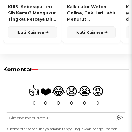
KUIS: Seberapa Leo
Kalkulator Weton
KU
Sih Kamu? Mengukur
Online, Cek Hari Lahir
ya
Tingkat Percaya Diri
Menurut
de
dan Karisma
Penanggalan Jawa
Ikuti Kuisnya ➔
Ikuti Kuisnya ➔
Komentar
👍
❤️
😂
😧
😭
😡
0
0
0
0
0
0
Isi komentar sepenuhnya adalah tanggung jawab pengguna dan