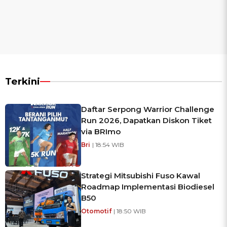
Terkini
Daftar Serpong Warrior Challenge
Run 2026, Dapatkan Diskon Tiket
via BRImo
Bri
| 18:54 WIB
Strategi Mitsubishi Fuso Kawal
Roadmap Implementasi Biodiesel
B50
Otomotif
| 18:50 WIB