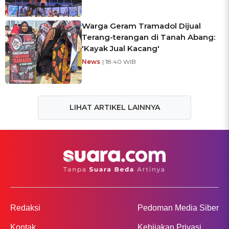
Warga Geram Tramadol Dijual
Terang-terangan di Tanah Abang:
'Kayak Jual Kacang'
News
| 18:40 WIB
LIHAT ARTIKEL LAINNYA
Redaksi
Pedoman Media Siber
Kontak
Kebijakan Privasi