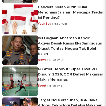
Bendera Merah Putih Mulai
Menghiasi Jalanan, Mengapa Tradisi
ini Penting?
Your Say
| 18:50 WIB
Isu Dugaan Ancaman Kapolri,
Aktivis Desak Kasus Eks Jampidsus
Diusut Tuntas: Negara Tak Boleh
Kalah
News
| 18:48 WIB
60 Atlet Berebut Super Tiket PB
Djarum 2026, GOR Dafest Makassar
Makin Memanas
Sport
| 18:48 WIB
Target Nol Keracunan, BGN Bakal
Adopsi Teknologi Deteksi Makanan