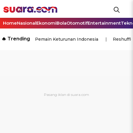
Home
Nasional
Ekonomi
Bola
Otomotif
Entertainment
Tekn
🔥 Trending
Pemain Keturunan Indonesia
Reshuffl