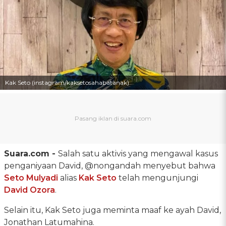
Kak Seto (instagram/kaksetosahabatanak)
Suara.com -
Salah satu aktivis yang mengawal kasus
penganiyaan David, @nongandah menyebut bahwa
Seto Mulyadi
alias
Kak Seto
telah mengunjungi
David Ozora
.
Selain itu, Kak Seto juga meminta maaf ke ayah David,
Jonathan Latumahina.