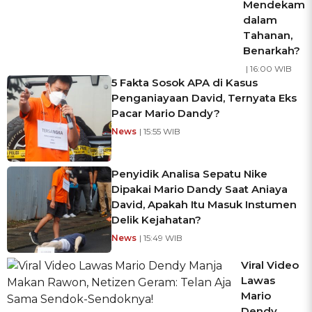
Mendekam
dalam
Tahanan,
Benarkah?
| 16:00 WIB
5 Fakta Sosok APA di Kasus
Penganiayaan David, Ternyata Eks
Pacar Mario Dandy?
News
| 15:55 WIB
Penyidik Analisa Sepatu Nike
Dipakai Mario Dandy Saat Aniaya
David, Apakah Itu Masuk Instumen
Delik Kejahatan?
News
| 15:49 WIB
Viral Video
Lawas
Mario
Dendy