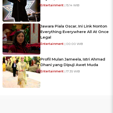
Entertainment
| 15:14 WIB
Jawara Piala Oscar, Ini Link Nonton
Everything Everywhere All At Once
Legal
Entertainment
| 00:00 WIB
Profil Mulan Jameela, Istri Ahmad
Dhani yang Dipuji Awet Muda
Entertainment
| 17:35 WIB