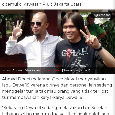
ditemui di kawasan Pluit, Jakarta Utara.
Perbesar
Musisi Ahmad Dhani dan
Once Mekel
[Suara.com/Ismail]
Ahmad Dhani melarang Once Mekel menyanyikan
lagu Dewa 19 karena dirinya dan personel lain sedang
menggelar tur. Ia tak mau orang yang tidak terlibat
tur membawakan karya-karya Dewa 19.
"Sekarang Dewa 19 sedang melakukan tur. Setelah
Lebaran setiap minggu dua kali. Jadi tidak boleh ada