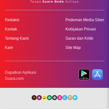
Redaksi
Pedoman Media Siber
Kontak
Kebijakan Privasi
Tentang Kami
Saran dan Kritik
Karir
Site Map
Dapatkan Aplikasi
Suara.com