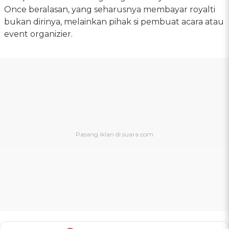
Once beralasan, yang seharusnya membayar royalti
bukan dirinya, melainkan pihak si pembuat acara atau
event organizier.