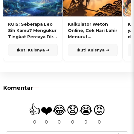
KUIS: Seberapa Leo
Kalkulator Weton
KU
Sih Kamu? Mengukur
Online, Cek Hari Lahir
ya
Tingkat Percaya Diri
Menurut
de
dan Karisma
Penanggalan Jawa
Ikuti Kuisnya ➔
Ikuti Kuisnya ➔
Komentar
👍
❤️
😂
😧
😭
😡
0
0
0
0
0
0