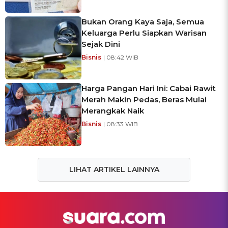
Bukan Orang Kaya Saja, Semua
Keluarga Perlu Siapkan Warisan
Sejak Dini
Bisnis
| 08:42 WIB
Harga Pangan Hari Ini: Cabai Rawit
Merah Makin Pedas, Beras Mulai
Merangkak Naik
Bisnis
| 08:33 WIB
LIHAT ARTIKEL LAINNYA