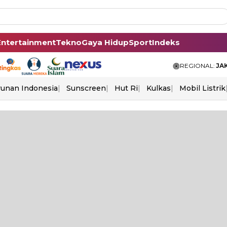
Entertainment
Tekno
Gaya Hidup
Sport
Indeks
REGIONAL:
JA
unan Indonesia
Sunscreen
Hut Ri
Kulkas
Mobil Listrik