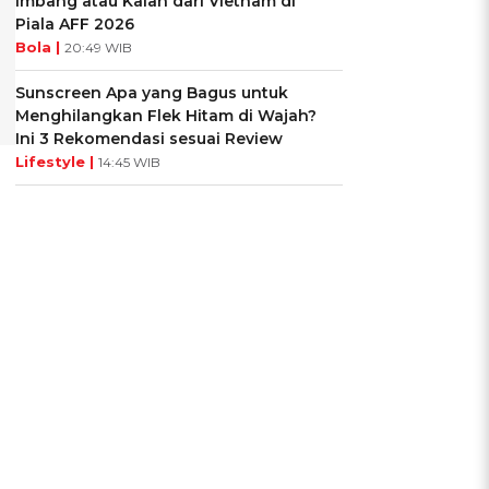
Imbang atau Kalah dari Vietnam di
Piala AFF 2026
Bola |
20:49 WIB
Sunscreen Apa yang Bagus untuk
Menghilangkan Flek Hitam di Wajah?
Ini 3 Rekomendasi sesuai Review
Lifestyle |
14:45 WIB