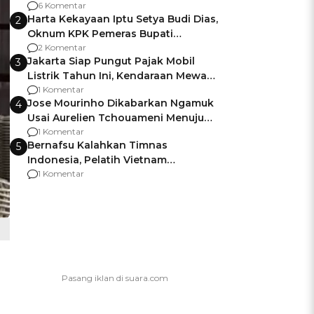
Gagalnya Negara Jamin Keamanan
6 Komentar
Harta Kekayaan Iptu Setya Budi Dias,
2
Oknum KPK Pemeras Bupati
Pemalang
2 Komentar
Jakarta Siap Pungut Pajak Mobil
3
Listrik Tahun Ini, Kendaraan Mewah
Kena hingga 75% PKB
1 Komentar
Jose Mourinho Dikabarkan Ngamuk
4
Usai Aurelien Tchouameni Menuju
Manchester United
1 Komentar
Bernafsu Kalahkan Timnas
5
Indonesia, Pelatih Vietnam
Berencana Pakai Jimat di Pakansari
1 Komentar