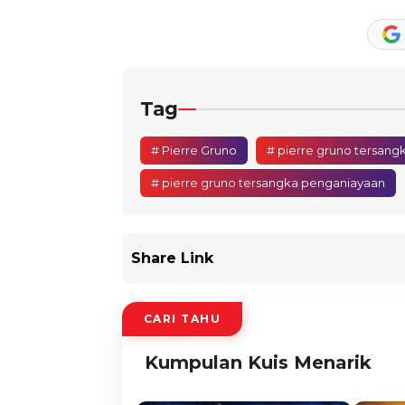
Tag
# Pierre Gruno
# pierre gruno tersang
# pierre gruno tersangka penganiayaan
Share Link
CARI TAHU
Kumpulan Kuis Menarik