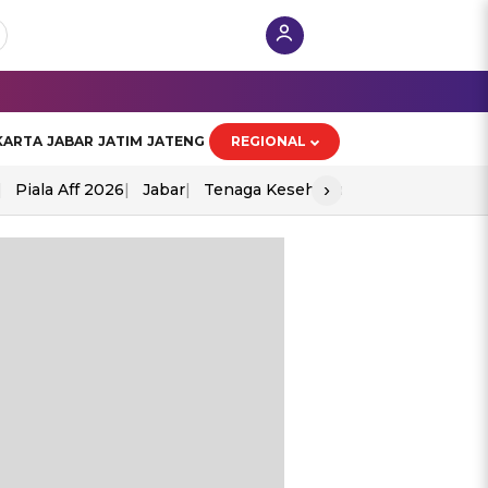
KARTA
JABAR
JATIM
JATENG
REGIONAL
›
Piala Aff 2026
Jabar
Tenaga Kesehatan
Ppad