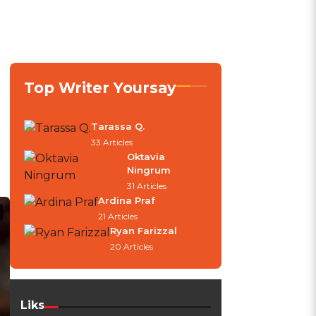
Top Writer Yoursay
Tarassa Q.
33 Articles
Oktavia
Ningrum
31 Articles
Ardina Praf
21 Articles
Ryan Farizzal
20 Articles
Liks