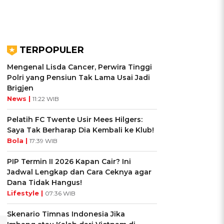
TERPOPULER
Mengenal Lisda Cancer, Perwira Tinggi
Polri yang Pensiun Tak Lama Usai Jadi
Brigjen
News |
11:22 WIB
Pelatih FC Twente Usir Mees Hilgers:
Saya Tak Berharap Dia Kembali ke Klub!
Bola |
17:39 WIB
PIP Termin II 2026 Kapan Cair? Ini
Jadwal Lengkap dan Cara Ceknya agar
Dana Tidak Hangus!
Lifestyle |
07:36 WIB
Skenario Timnas Indonesia Jika