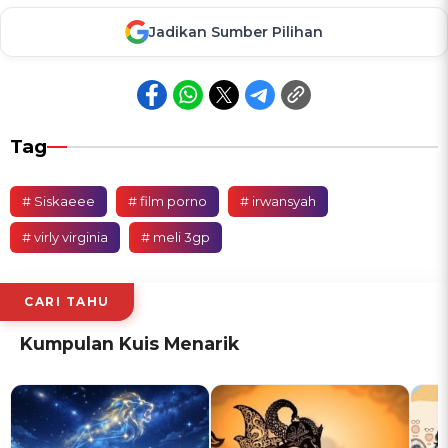
Jadikan Sumber Pilihan
Tag
# Siskaeee
# film porno
# irwansyah
# virly virginia
# meli 3gp
CARI TAHU
Kumpulan Kuis Menarik