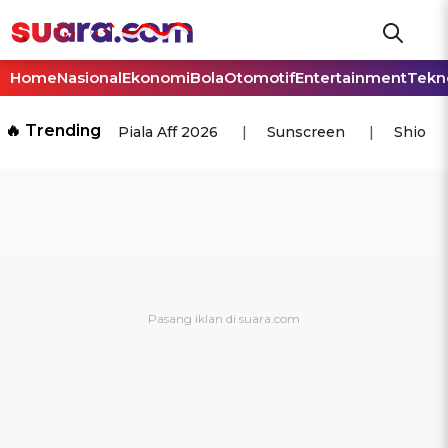
Home
Nasional
Ekonomi
Bola
Otomotif
Entertainment
Tekn
🔥 Trending
Piala Aff 2026
Sunscreen
Shio