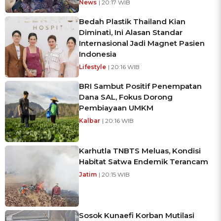
News
| 20:17 WIB
Bedah Plastik Thailand Kian
Diminati, Ini Alasan Standar
Internasional Jadi Magnet Pasien
Indonesia
Lifestyle
| 20:16 WIB
BRI Sambut Positif Penempatan
Dana SAL, Fokus Dorong
Pembiayaan UMKM
Kalbar
| 20:16 WIB
Karhutla TNBTS Meluas, Kondisi
Habitat Satwa Endemik Terancam
Jatim
| 20:15 WIB
Sosok Kunaefi Korban Mutilasi