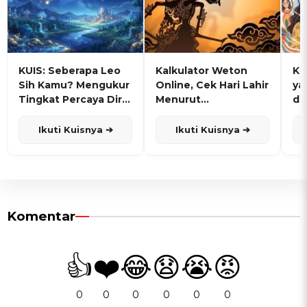
KUIS: Seberapa Leo
Kalkulator Weton
KU
Sih Kamu? Mengukur
Online, Cek Hari Lahir
ya
Tingkat Percaya Diri
Menurut
de
dan Karisma
Penanggalan Jawa
Ikuti Kuisnya ➔
Ikuti Kuisnya ➔
Komentar
👍
❤️
😂
😧
😭
😡
0
0
0
0
0
0