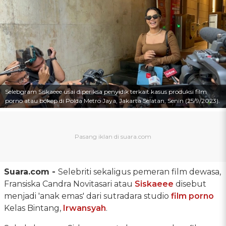
Selebgram Siskaeee usai diperiksa penyidik terkait kasus produksi film
porno atau bokep di Polda Metro Jaya, Jakarta Selatan, Senin (25/9/2023).
Suara.com -
Selebriti sekaligus pemeran film dewasa,
Fransiska Candra Novitasari atau
Siskaeee
disebut
menjadi 'anak emas' dari sutradara studio
film porno
Kelas Bintang,
Irwansyah
.