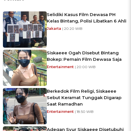
Selidiki Kasus Film Dewasa PH
Kelas Bintang, Polisi Libatkan 6 Ahli
Jakarta
| 20:20 WIB
Siskaeee Ogah Disebut Bintang
Bokep: Pemain Film Dewasa Saja
Entertainment
| 20:00 WIB
Berkedok Film Religi, Siskaeee
Sebut Keramat Tunggak Digarap
Saat Ramadhan
Entertainment
| 18:50 WIB
Adegan Syur Siskaeee Disetubuhi