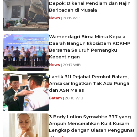
Depok: Dikenal Pendiam dan Rajin
Beribadah di Musala
News
| 20:15 WIB
Wamendagri Bima Minta Kepala
Daerah Bangun Ekosistem KDKMP
Bersama Seluruh Pemangku
Kepentingan
News
| 20:13 WIB
Lantik 311 Pejabat Pemkot Batam,
Amsakar Ingatkan Tak Ada Pungli
dan ASN Malas
Batam
| 20:10 WIB
3 Body Lotion Symwhite 377 yang
Ampuh Mencerahkan Kulit Kusam,
Lengkap dengan Ulasan Pengguna!