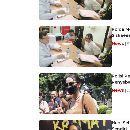
Polda M
Siskaeee
News
| 
Polisi P
Penyeb
News
| J
Huni Sel
Sendiri