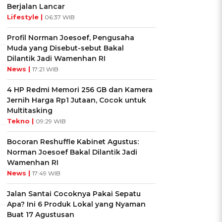
Berjalan Lancar
Lifestyle |
06:37 WIB
Profil Norman Joesoef, Pengusaha
Muda yang Disebut-sebut Bakal
Dilantik Jadi Wamenhan RI
News |
17:21 WIB
4 HP Redmi Memori 256 GB dan Kamera
Jernih Harga Rp1 Jutaan, Cocok untuk
Multitasking
Tekno |
09:29 WIB
Bocoran Reshuffle Kabinet Agustus:
Norman Joesoef Bakal Dilantik Jadi
Wamenhan RI
News |
17:49 WIB
Jalan Santai Cocoknya Pakai Sepatu
Apa? Ini 6 Produk Lokal yang Nyaman
Buat 17 Agustusan