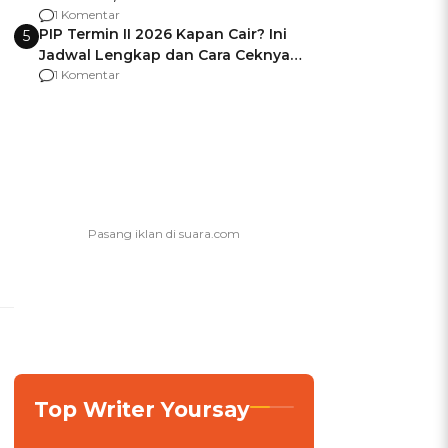
Berencana Pakai Jimat di Pakansari
1 Komentar
PIP Termin II 2026 Kapan Cair? Ini
5
Jadwal Lengkap dan Cara Ceknya
agar Dana Tidak Hangus!
1 Komentar
Top Writer Yoursay