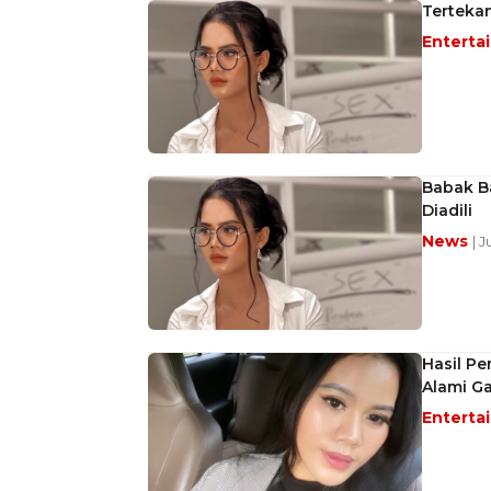
Tertekan
Enterta
Babak Ba
Diadili
News
| 
Hasil Pe
Alami G
Enterta