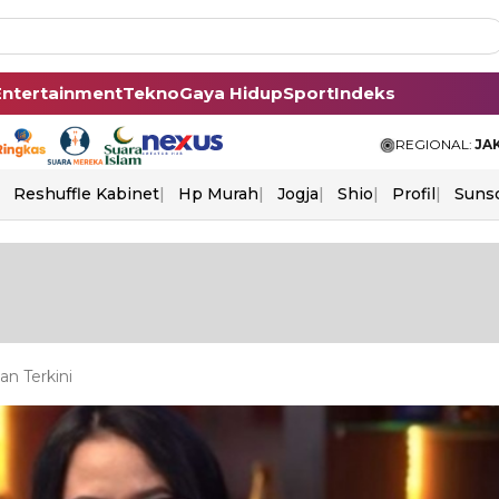
Entertainment
Tekno
Gaya Hidup
Sport
Indeks
REGIONAL:
JA
Reshuffle Kabinet
Hp Murah
Jogja
Shio
Profil
Suns
n Terkini