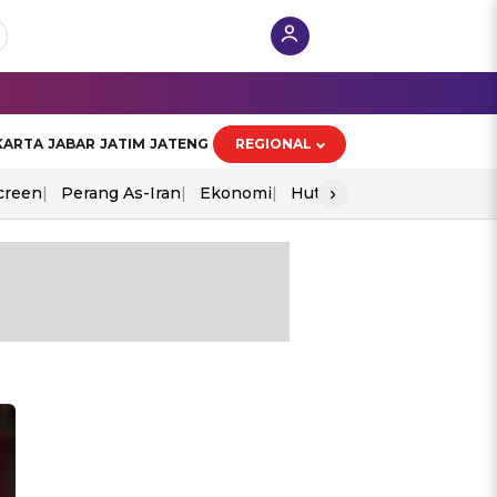
KARTA
JABAR
JATIM
JATENG
REGIONAL
›
creen
Perang As-Iran
Ekonomi
Hut Ri