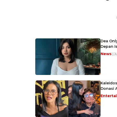
Dea Only
Depan Is
News
| 
Kaleidos
Donasi 
Enterta