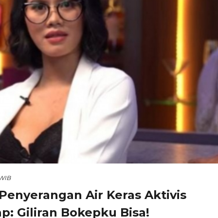
 WIB
Penyerangan Air Keras Aktivis
: Giliran Bokepku Bisa!