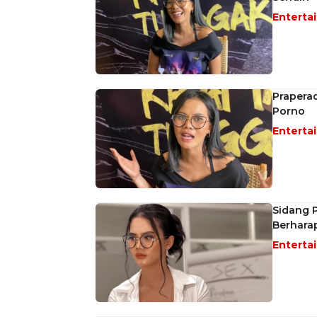
Enterta
Praperad
Porno
Enterta
Sidang P
Berhara
Enterta