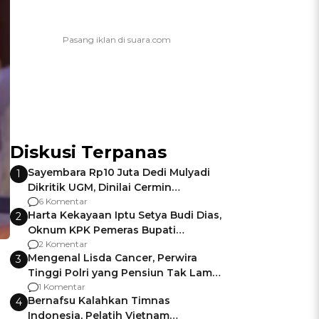
Diskusi Terpanas
Sayembara Rp10 Juta Dedi Mulyadi
1
Dikritik UGM, Dinilai Cermin
Gagalnya Negara Jamin Keamanan
6 Komentar
Harta Kekayaan Iptu Setya Budi Dias,
2
Oknum KPK Pemeras Bupati
Pemalang
2 Komentar
Mengenal Lisda Cancer, Perwira
3
Tinggi Polri yang Pensiun Tak Lama
Usai Jadi Brigjen
1 Komentar
Bernafsu Kalahkan Timnas
4
Indonesia, Pelatih Vietnam