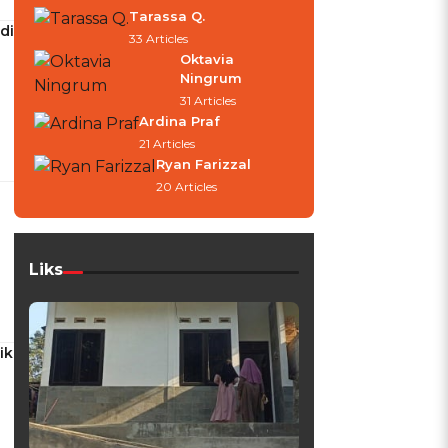
Tarassa Q.
di
33 Articles
Oktavia
Ningrum
31 Articles
Ardina Praf
21 Articles
Ryan Farizzal
20 Articles
Liks
ik