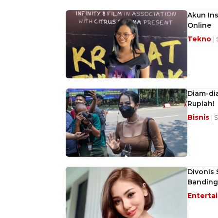
Akun Ins
Online
Tekno
|
Diam-dia
Rupiah!
Bisnis
| 
Divonis 
Banding
Enterta