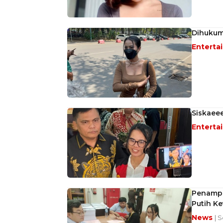
Dihukum
Enterta
Siskaeee
Enterta
Penampil
Putih Ke
News
| 