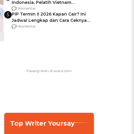
Indonesia, Pelatih Vietnam
Berencana Pakai Jimat di Pakansari
1 Komentar
PIP Termin II 2026 Kapan Cair? Ini
5
Jadwal Lengkap dan Cara Ceknya
agar Dana Tidak Hangus!
1 Komentar
Top Writer Yoursay