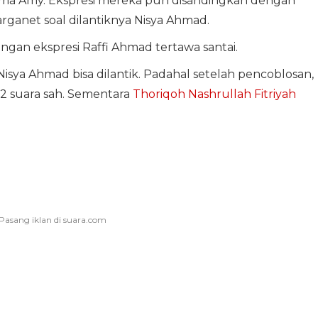
ama Amy. Ekspresi mereka pun disandingkan dengan
rganet soal dilantiknya Nisya Ahmad.
dengan ekspresi Raffi Ahmad tertawa santai.
isya Ahmad bisa dilantik. Padahal setelah pencoblosan,
 suara sah. Sementara
Thoriqoh Nashrullah Fitriyah