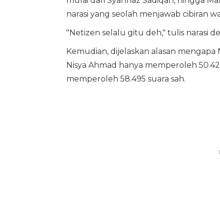
mulai dari Syahnaz Sadiqah, hingga M
narasi yang seolah menjawab cibiran wa
"Netizen selalu gitu deh," tulis narasi 
Kemudian, dijelaskan alasan mengapa N
Nisya Ahmad hanya memperoleh 50.422
memperoleh 58.495 suara sah.