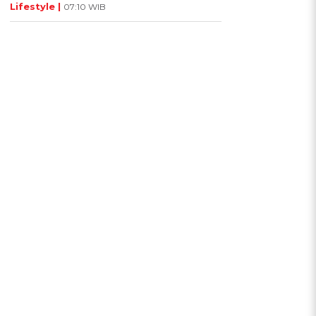
Lifestyle |
07:10 WIB