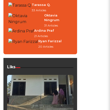
Tarassa Q.
33 Articles
Oktavia
Ningrum
31 Articles
Ardina Praf
21 Articles
Ryan Farizzal
20 Articles
Liks