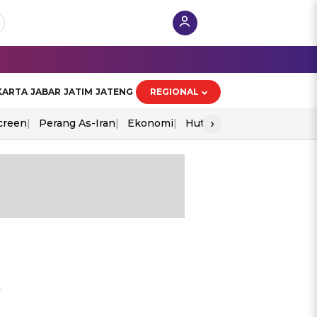
KARTA
JABAR
JATIM
JATENG
REGIONAL
›
creen
Perang As-Iran
Ekonomi
Hut Ri
k