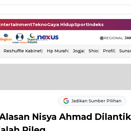
Entertainment
Tekno
Gaya Hidup
Sport
Indeks
REGIONAL:
JA
Reshuffle Kabinet
Hp Murah
Jogja
Shio
Profil
Suns
Jadikan Sumber Pilihan
Alasan Nisya Ahmad Dilanti
alah Pileg