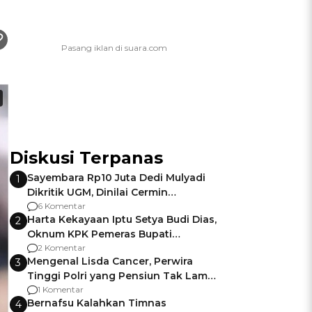
Diskusi Terpanas
Sayembara Rp10 Juta Dedi Mulyadi
1
Dikritik UGM, Dinilai Cermin
Gagalnya Negara Jamin Keamanan
6 Komentar
Harta Kekayaan Iptu Setya Budi Dias,
2
Oknum KPK Pemeras Bupati
Pemalang
2 Komentar
Mengenal Lisda Cancer, Perwira
3
Tinggi Polri yang Pensiun Tak Lama
Usai Jadi Brigjen
1 Komentar
Bernafsu Kalahkan Timnas
4