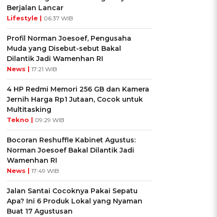
Berjalan Lancar
Lifestyle |
06:37 WIB
Profil Norman Joesoef, Pengusaha
Muda yang Disebut-sebut Bakal
Dilantik Jadi Wamenhan RI
News |
17:21 WIB
4 HP Redmi Memori 256 GB dan Kamera
Jernih Harga Rp1 Jutaan, Cocok untuk
Multitasking
Tekno |
09:29 WIB
Bocoran Reshuffle Kabinet Agustus:
Norman Joesoef Bakal Dilantik Jadi
Wamenhan RI
News |
17:49 WIB
Jalan Santai Cocoknya Pakai Sepatu
Apa? Ini 6 Produk Lokal yang Nyaman
Buat 17 Agustusan