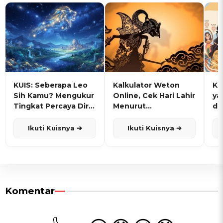
KUIS: Seberapa Leo
Kalkulator Weton
KU
Sih Kamu? Mengukur
Online, Cek Hari Lahir
ya
Tingkat Percaya Diri
Menurut
de
dan Karisma
Penanggalan Jawa
Ikuti Kuisnya ➔
Ikuti Kuisnya ➔
Komentar