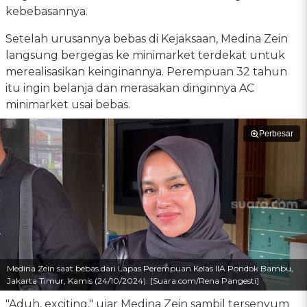
kebebasannya.
Setelah urusannya bebas di Kejaksaan, Medina Zein
langsung bergegas ke minimarket terdekat untuk
merealisasikan keinginannya. Perempuan 32 tahun
itu ingin belanja dan merasakan dinginnya AC
minimarket usai bebas.
Perbesar
Medina Zein saat bebas dari Lapas Perempuan Kelas IIA Pondok Bambu,
Jakarta Timur, Kamis (24/10/2024). [Suara.com/Rena Pangesti]
"Aduh, exciting," ujar Medina Zein sambil tersenyum