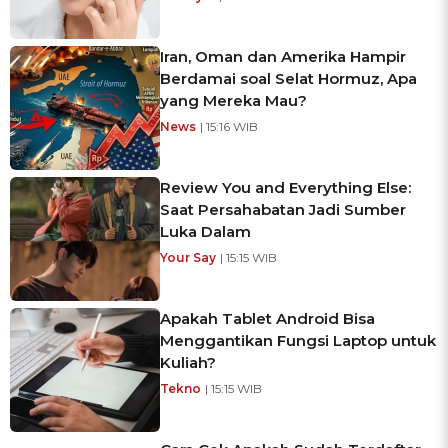
Iran, Oman dan Amerika Hampir
Berdamai soal Selat Hormuz, Apa
yang Mereka Mau?
News
| 15:16 WIB
Review You and Everything Else:
Saat Persahabatan Jadi Sumber
Luka Dalam
Your Say
| 15:15 WIB
Apakah Tablet Android Bisa
Menggantikan Fungsi Laptop untuk
Kuliah?
Tekno
| 15:15 WIB