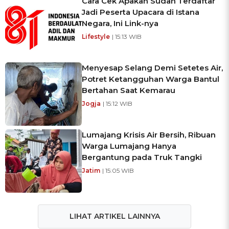
Cara Cek Apakah Sudah Terdaftar
Jadi Peserta Upacara di Istana
Negara, Ini Link-nya
Lifestyle
| 15:13 WIB
Menyesap Selang Demi Setetes Air,
Potret Ketangguhan Warga Bantul
Bertahan Saat Kemarau
Jogja
| 15:12 WIB
Lumajang Krisis Air Bersih, Ribuan
Warga Lumajang Hanya
Bergantung pada Truk Tangki
Jatim
| 15:05 WIB
LIHAT ARTIKEL LAINNYA