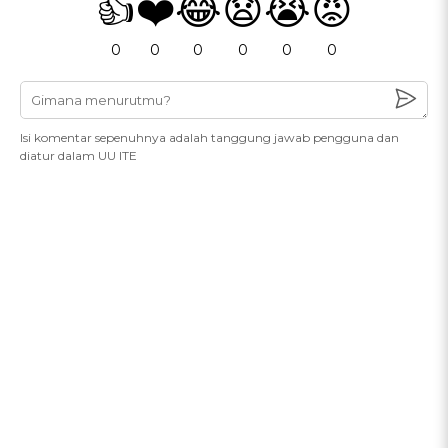
👍
❤️
😂
😧
😭
😡
0
0
0
0
0
0
Isi komentar sepenuhnya adalah tanggung jawab pengguna dan
diatur dalam UU ITE