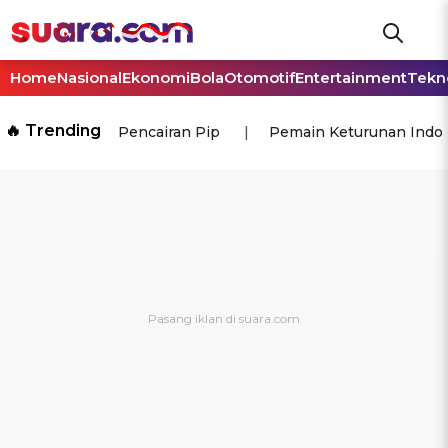
Home
Nasional
Ekonomi
Bola
Otomotif
Entertainment
Tekn
🔥 Trending
Pencairan Pip
Pemain Keturunan Indo