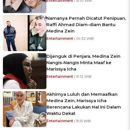
Entertainment
| 15:10 WIB
Namanya Pernah Dicatut Penipuan,
Raffi Ahmad Diam-diam Bantu
Medina Zein
Entertainment
| 09:32 WIB
Dijenguk di Penjara, Medina Zein
Nangis-Nangis Minta Maaf ke
Marissya Icha
Entertainment
| 19:12 WIB
Akhirnya Luluh dan Memaafkan
Medina Zein, Marissya Icha
Berencana Lakukan Hal Ini Dalam
Waktu Dekat
Entertainment
| 15:51 WIB