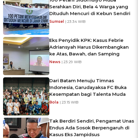
Serahkan Diri, Bela 4 Warga yang
Dituduh Mencuri di Kebun Sendiri
Sumsel
| 23:34 WIB
Eks Penyidik KPK: Kasus Febrie
Adriansyah Harus Dikembangkan
ke Atas, Bawah, dan Samping
News
| 23:29 WIB
Dari Batam Menuju Timnas
Indonesia, Garudayaksa FC Buka
Kesempatan bagi Talenta Muda
Bola
| 23:15 WIB
Tak Berdiri Sendiri, Pengamat Unas
Endus Ada Sosok Berpengaruh di
Kasus Eks Jampidsus