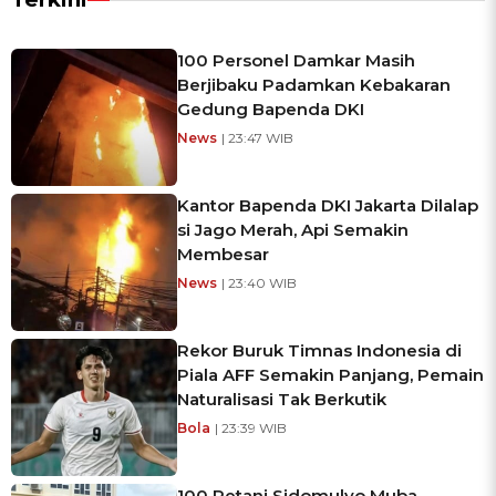
100 Personel Damkar Masih
Berjibaku Padamkan Kebakaran
Gedung Bapenda DKI
News
| 23:47 WIB
Kantor Bapenda DKI Jakarta Dilalap
si Jago Merah, Api Semakin
Membesar
News
| 23:40 WIB
Rekor Buruk Timnas Indonesia di
Piala AFF Semakin Panjang, Pemain
Naturalisasi Tak Berkutik
Bola
| 23:39 WIB
100 Petani Sidomulyo Muba