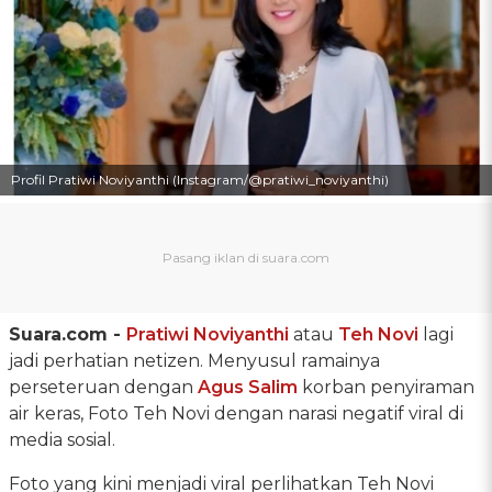
Profil Pratiwi Noviyanthi (Instagram/@pratiwi_noviyanthi)
Suara.com -
Pratiwi Noviyanthi
atau
Teh Novi
lagi
jadi perhatian netizen. Menyusul ramainya
perseteruan dengan
Agus Salim
korban penyiraman
air keras, Foto Teh Novi dengan narasi negatif viral di
media sosial.
Foto yang kini menjadi viral perlihatkan Teh Novi