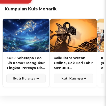
Kumpulan Kuis Menarik
KUIS: Seberapa Leo
Kalkulator Weton
KU
Sih Kamu? Mengukur
Online, Cek Hari Lahir
ya
Tingkat Percaya Diri
Menurut
de
dan Karisma
Penanggalan Jawa
Ikuti Kuisnya ➔
Ikuti Kuisnya ➔