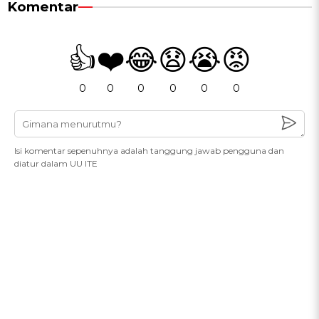
Komentar
👍
❤️
😂
😧
😭
😡
0
0
0
0
0
0
Isi komentar sepenuhnya adalah tanggung jawab pengguna dan
diatur dalam UU ITE