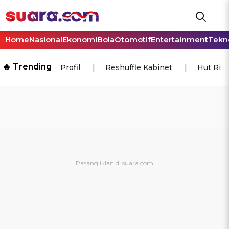
Home
Nasional
Ekonomi
Bola
Otomotif
Entertainment
Tekn
🔥 Trending
Profil
Reshuffle Kabinet
Hut Ri