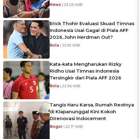
News
| 23:05 WIB
Erick Thohir Evaluasi Skuad Timnas
Indonesia Usai Gagal di Piala AFF
2026, John Herdman Out?
Bola
| 22:59 WIB
Kata-kata Mengharukan Rizky
Ridho Usai Timnas Indonesia
Tersingkir dari Piala AFF 2026
Bola
| 22:36 WIB
Tangis Haru Karsa, Rumah Reotnya
di Klapanunggal Kini Kokoh
Direnovasi Indocement
Bogor
| 22:17 WIB