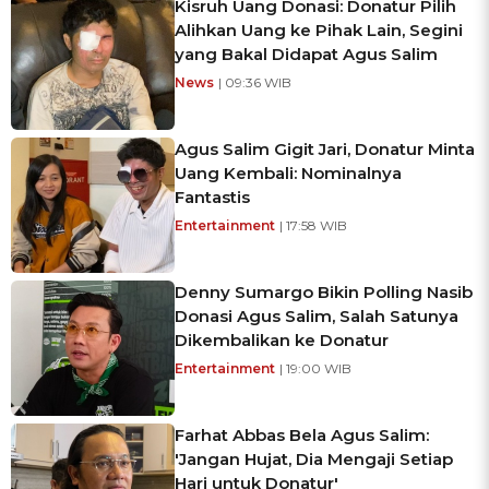
Kisruh Uang Donasi: Donatur Pilih
Alihkan Uang ke Pihak Lain, Segini
yang Bakal Didapat Agus Salim
News
| 09:36 WIB
Agus Salim Gigit Jari, Donatur Minta
Uang Kembali: Nominalnya
Fantastis
Entertainment
| 17:58 WIB
Denny Sumargo Bikin Polling Nasib
Donasi Agus Salim, Salah Satunya
Dikembalikan ke Donatur
Entertainment
| 19:00 WIB
Farhat Abbas Bela Agus Salim:
'Jangan Hujat, Dia Mengaji Setiap
Hari untuk Donatur'