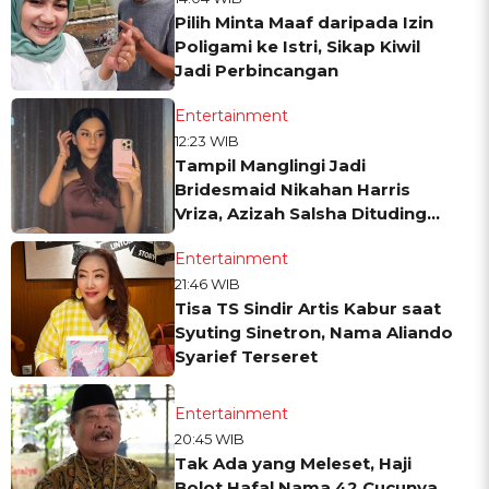
Pilih Minta Maaf daripada Izin
Poligami ke Istri, Sikap Kiwil
Jadi Perbincangan
Entertainment
12:23 WIB
Tampil Manglingi Jadi
Bridesmaid Nikahan Harris
Vriza, Azizah Salsha Dituding
Oplas
Entertainment
21:46 WIB
Tisa TS Sindir Artis Kabur saat
Syuting Sinetron, Nama Aliando
Syarief Terseret
Entertainment
20:45 WIB
Tak Ada yang Meleset, Haji
Bolot Hafal Nama 42 Cucunya