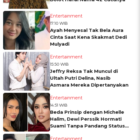
Entertainment
17:10 WIB
Ayah Menyesal Tak Bela Aura
Cinta Saat Kena Skakmat Dedi
Mulyadi
Entertainment
15:50 WIB
Jeffry Reksa Tak Muncul di
Ultah Putri Delina, Nasib
Asmara Mereka Dipertanyakan
Entertainment
14:51 WIB
Beda Prinsip dengan Michelle
Halim, Dewi Perssik Hormati
Suami Tanpa Pandang Status
Sosial
Entertainment