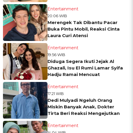
Entertainment
20:06 WIB
Merengek Tak Dibantu Pacar
Buka Pintu Mobil, Reaksi Cinta
Laura Curi Atensi
Entertainment
19:56 WIB
Diduga Segera Ikuti Jejak Al
Ghazali, Isu El Rumi Lamar Syifa
Hadju Ramai Mencuat
Entertainment
17:21 WIB
Dedi Mulyadi Ngeluh Orang
Miskin Banyak Anak, Dokter
Tirta Beri Reaksi Mengejutkan
Entertainment
14:04 WIB