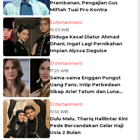
Prambanan, Pengajian Gus
Miftah Tuai Pro Kontra
Entertainment
19:03 WIB
Diduga Kesal Diatur Ahmad
Dhani, Ingat Lagi Pernikahan
Impian Alyssa Daguise
Entertainment
17:20 WIB
Sama-sama Enggan Pungut
Uang Fans, Intip Perbedaan
Sikap Ariel Tatum dan Luna
Maya
Entertainment
15:53 WIB
Dulu Malu, Thariq Halilintar Kini
Pede Bercandakan Gelar Haji
Usia 2 Bulan