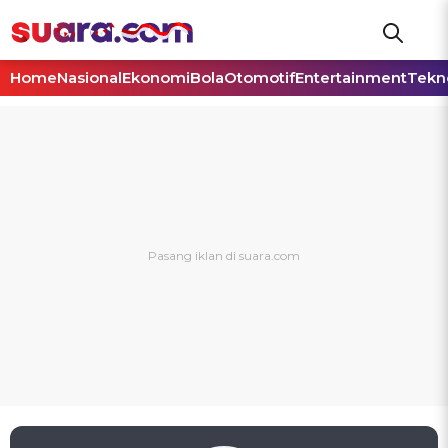
Home
Nasional
Ekonomi
Bola
Otomotif
Entertainment
Tekn