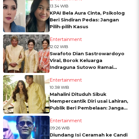
13:34 WIB
KPAI Bela Aura Cinta, Psikolog
Beri Sindiran Pedas: Jangan
Pilih-pilih Kasus
Entertainment
12:02 WIB
Swafoto Dian Sastrowardoyo
Viral, Borok Keluarga
Indraguna Sutowo Ramai
Diungkit
Entertainment
10:38 WIB
Mahalini Dituduh Sibuk
Mempercantik Diri usai Lahiran,
Publik Beri Pembelaan: Jangan
Pada Ribet!
Entertainment
09:26 WIB
Diundang Isi Ceramah ke Candi