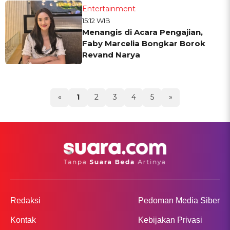
Entertainment
15:12 WIB
Menangis di Acara Pengajian,
Faby Marcelia Bongkar Borok
Revand Narya
«
1
2
3
4
5
»
Redaksi
Pedoman Media Siber
Kontak
Kebijakan Privasi