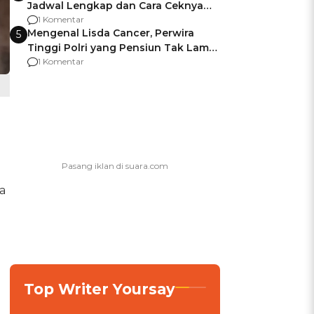
Jadwal Lengkap dan Cara Ceknya
agar Dana Tidak Hangus!
1 Komentar
Mengenal Lisda Cancer, Perwira
5
Tinggi Polri yang Pensiun Tak Lama
Usai Jadi Brigjen
1 Komentar
a
Top Writer Yoursay