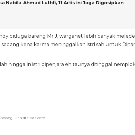
Nabila-Ahmad Luthfi, 11 Artis ini Juga Digosipkan
ndy diduga bareng Mr J, warganet lebih banyak meled
sedang kena karma meninggalkan istri sah untuk Dina
h ninggalin istri dipenjara eh taunya ditinggal nemplo