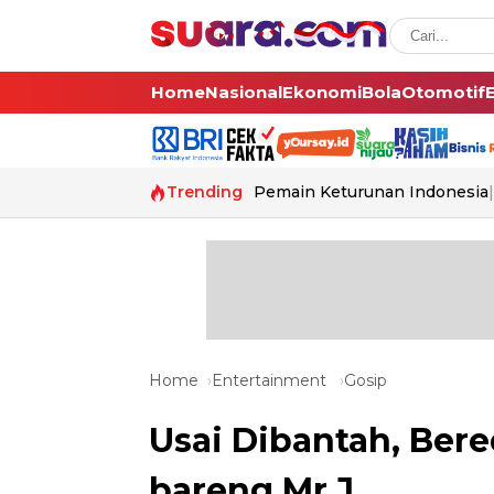
Home
Nasional
Ekonomi
Bola
Otomotif
Trending
Pemain Keturunan Indonesia
Home
Entertainment
Gosip
Usai Dibantah, Bere
bareng Mr J