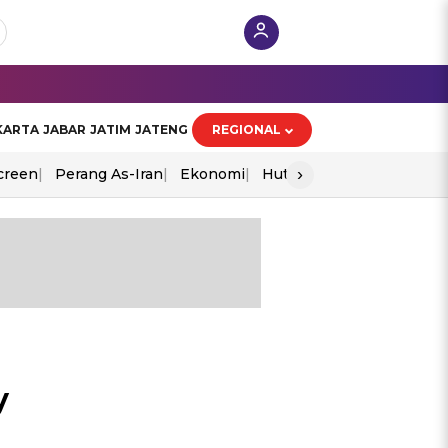
KARTA
JABAR
JATIM
JATENG
REGIONAL
›
creen
Perang As-Iran
Ekonomi
Hut Ri
y