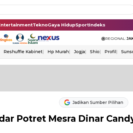
Entertainment
Tekno
Gaya Hidup
Sport
Indeks
REGIONAL:
JA
Reshuffle Kabinet
Hp Murah
Jogja
Shio
Profil
Suns
Jadikan Sumber Pilihan
dar Potret Mesra Dinar Cand