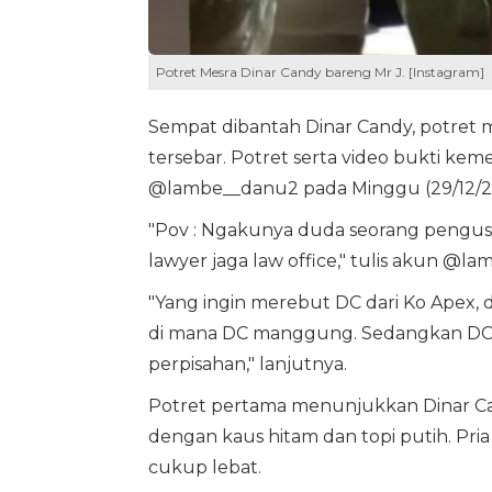
Potret Mesra Dinar Candy bareng Mr J. [Instagram]
Sempat dibantah Dinar Candy, potret 
tersebar. Potret serta video bukti kem
@lambe__danu2 pada Minggu (29/12/2
"Pov : Ngakunya duda seorang pengus
lawyer jaga law office," tulis akun @l
"Yang ingin merebut DC dari Ko Apex, 
di mana DC manggung. Sedangkan DC ter
perpisahan," lanjutnya.
Potret pertama menunjukkan Dinar Can
dengan kaus hitam dan topi putih. Pri
cukup lebat.