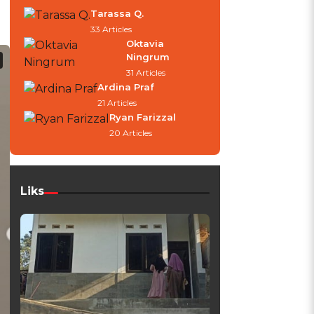
Tarassa Q.
33 Articles
Oktavia
Ningrum
31 Articles
Ardina Praf
21 Articles
Ryan Farizzal
20 Articles
Liks