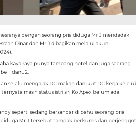
mesranya dengan seorang pria diduga Mr J mendadak
esraan Dinar dan Mr J dibagikan melalui akun
024).
aha kaya raya punya tambang hotel dan juga seorang
ambe__danu2.
dan selalu mengajak DC makan dan ikut DC kerja ke clu
nyata masih status istri siri Ko Apex belum ada
dy seperti sedang bersandar di bahu seorang pria
a diduga Mr J tersebut tampak berkumis dan berjenggo