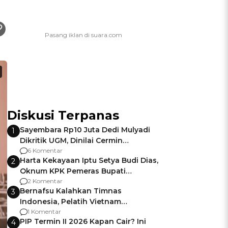
Diskusi Terpanas
Sayembara Rp10 Juta Dedi Mulyadi
1
Dikritik UGM, Dinilai Cermin
Gagalnya Negara Jamin Keamanan
6 Komentar
Harta Kekayaan Iptu Setya Budi Dias,
2
Oknum KPK Pemeras Bupati
Pemalang
2 Komentar
Bernafsu Kalahkan Timnas
3
Indonesia, Pelatih Vietnam
Berencana Pakai Jimat di Pakansari
1 Komentar
PIP Termin II 2026 Kapan Cair? Ini
4