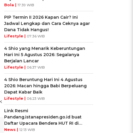
Bola |
17:39 WIB
PIP Termin II 2026 Kapan Cair? Ini
Jadwal Lengkap dan Cara Ceknya agar
Dana Tidak Hangus!
Lifestyle |
07:36 WIB
4 Shio yang Menarik Keberuntungan
Hari Ini 5 Agustus 2026: Segalanya
Berjalan Lancar
Lifestyle |
06:37 WIB
4 Shio Beruntung Hari Ini 4 Agustus
2026: Macan hingga Babi Berpeluang
Dapat Kabar Baik
Lifestyle |
06:23 WIB
k
Link Resmi
Pandang.istanapresiden.go.id buat
Daftar Upacara Bendera HUT RI di
Istana Negara
News |
12:13 WIB