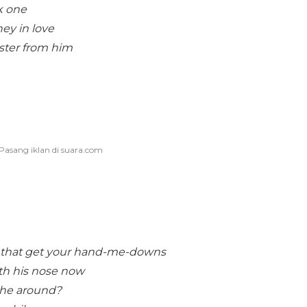
k one
hey in love
ister from him
e that get your hand-me-downs
ith his nose now
 he around?