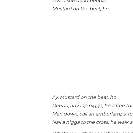
Psst, I see dead people
Mustard on the beat, ho
Ay, Mustard on the beat, ho
Deebo, any rap nigga, he a free th
Man down, call an amberlamps, tell
Nail a nigga to the cross, he walk 