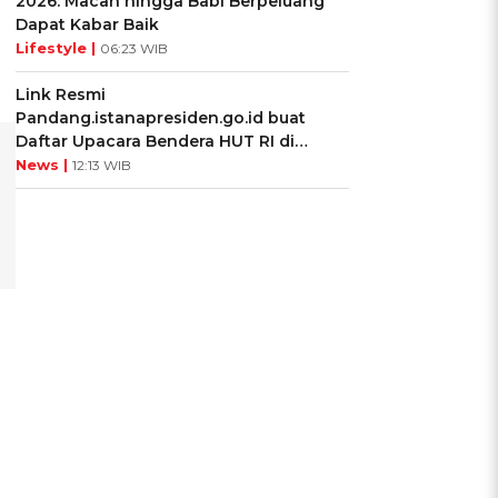
2026: Macan hingga Babi Berpeluang
Dapat Kabar Baik
Lifestyle |
06:23 WIB
Link Resmi
Pandang.istanapresiden.go.id buat
Daftar Upacara Bendera HUT RI di
Istana Negara
News |
12:13 WIB