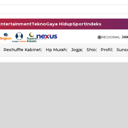
Entertainment
Tekno
Gaya Hidup
Sport
Indeks
REGIONAL:
JA
Reshuffle Kabinet
Hp Murah
Jogja
Shio
Profil
Suns