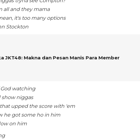
 niggas tryna see Compton?
em all and they mama
ean, it's too many options
ohn Stockton
ka JKT48: Makna dan Pesan Manis Para Member
f God watching
 show niggas
that upped the score with 'em
w he got some ho in him
 flow on him
ng