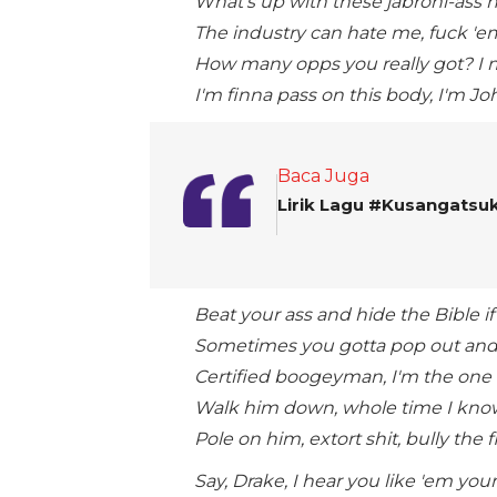
What's up with these jabroni-ass
The industry can hate me, fuck '
How many opps you really got? I m
I'm finna pass on this body, I'm J
Baca Juga
Lirik Lagu #Kusangatsu
Beat your ass and hide the Bible i
Sometimes you gotta pop out and
Certified boogeyman, I'm the one 
Walk him down, whole time I kno
Pole on him, extort shit, bully the
Say, Drake, I hear you like 'em you