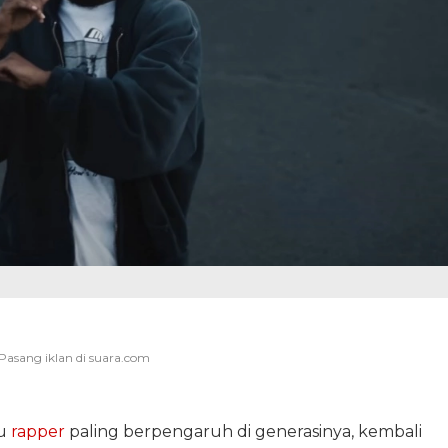
tu
rapper
paling berpengaruh di generasinya, kembali