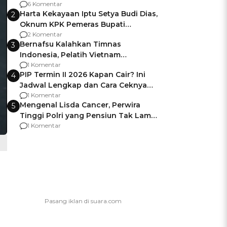
Gagalnya Negara Jamin Keamanan
6 Komentar
Harta Kekayaan Iptu Setya Budi Dias,
2
Oknum KPK Pemeras Bupati
Pemalang
2 Komentar
Bernafsu Kalahkan Timnas
3
Indonesia, Pelatih Vietnam
Berencana Pakai Jimat di Pakansari
1 Komentar
PIP Termin II 2026 Kapan Cair? Ini
4
Jadwal Lengkap dan Cara Ceknya
agar Dana Tidak Hangus!
1 Komentar
Mengenal Lisda Cancer, Perwira
5
Tinggi Polri yang Pensiun Tak Lama
Usai Jadi Brigjen
1 Komentar