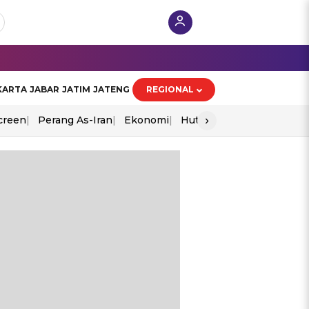
KARTA
JABAR
JATIM
JATENG
REGIONAL
›
creen
Perang As-Iran
Ekonomi
Hut Ri