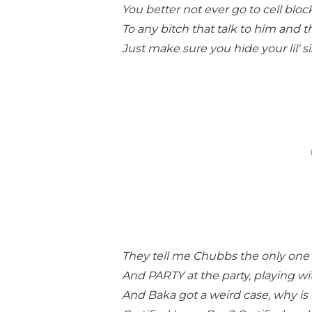
You better not ever go to cell bloc
To any bitch that talk to him and t
Just make sure you hide your lil' s
They tell me Chubbs the only on
And PARTY at the party, playing w
And Baka got a weird case, why is