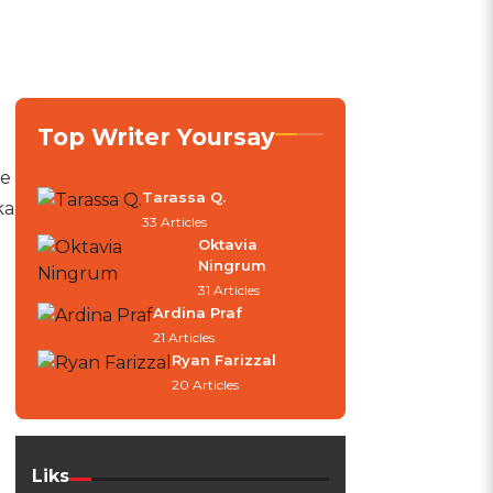
a
Top Writer Yoursay
me
Tarassa Q.
ka
33 Articles
Oktavia
Ningrum
31 Articles
Ardina Praf
21 Articles
Ryan Farizzal
20 Articles
Liks