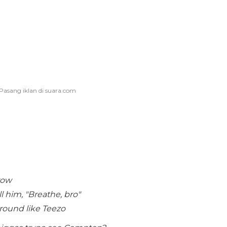
row
 him, "Breathe, bro"
around like Teezo