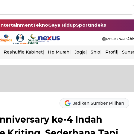
Entertainment
Tekno
Gaya Hidup
Sport
Indeks
REGIONAL:
JA
Reshuffle Kabinet
Hp Murah
Jogja
Shio
Profil
Suns
Jadikan Sumber Pilihan
nniversary ke-4 Indah
e Kriting, Sederhana Tapi