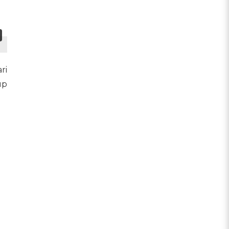
ri
up