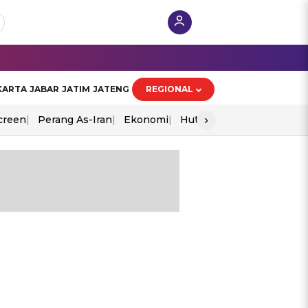
KARTA
JABAR
JATIM
JATENG
REGIONAL
›
creen
Perang As-Iran
Ekonomi
Hut Ri