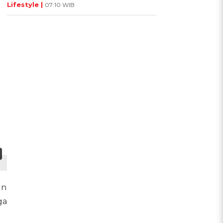
Lifestyle |
07:10 WIB
un
ga