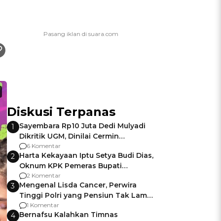
Diskusi Terpanas
Sayembara Rp10 Juta Dedi Mulyadi
1
Dikritik UGM, Dinilai Cermin
Gagalnya Negara Jamin Keamanan
6 Komentar
Harta Kekayaan Iptu Setya Budi Dias,
2
Oknum KPK Pemeras Bupati
Pemalang
2 Komentar
Mengenal Lisda Cancer, Perwira
3
Tinggi Polri yang Pensiun Tak Lama
Usai Jadi Brigjen
1 Komentar
Bernafsu Kalahkan Timnas
4