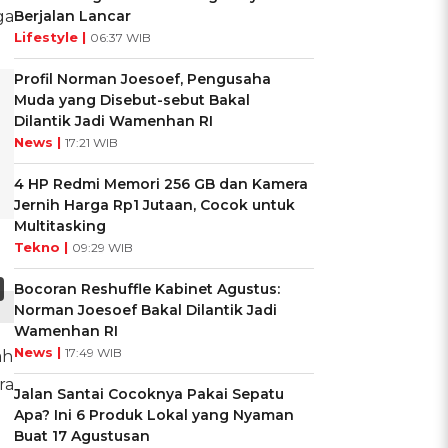
ga
Berjalan Lancar
Lifestyle |
06:37 WIB
Profil Norman Joesoef, Pengusaha
Muda yang Disebut-sebut Bakal
Dilantik Jadi Wamenhan RI
News |
17:21 WIB
4 HP Redmi Memori 256 GB dan Kamera
Jernih Harga Rp1 Jutaan, Cocok untuk
Multitasking
Tekno |
09:29 WIB
Bocoran Reshuffle Kabinet Agustus:
Norman Joesoef Bakal Dilantik Jadi
Wamenhan RI
News |
17:49 WIB
ah
ra
Jalan Santai Cocoknya Pakai Sepatu
Apa? Ini 6 Produk Lokal yang Nyaman
Buat 17 Agustusan