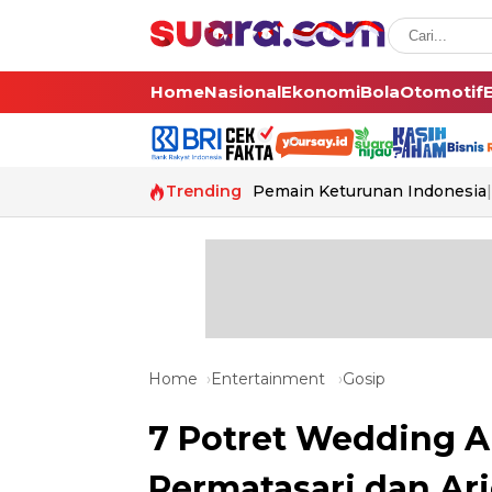
Home
Nasional
Ekonomi
Bola
Otomotif
Trending
Pemain Keturunan Indonesia
Home
Entertainment
Gosip
7 Potret Wedding A
Permatasari dan Ari