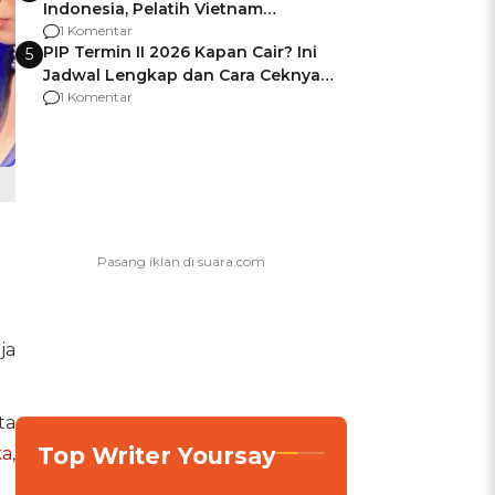
Indonesia, Pelatih Vietnam
Berencana Pakai Jimat di Pakansari
1 Komentar
PIP Termin II 2026 Kapan Cair? Ini
5
Jadwal Lengkap dan Cara Ceknya
agar Dana Tidak Hangus!
1 Komentar
ja
ta
Top Writer Yoursay
ka
,