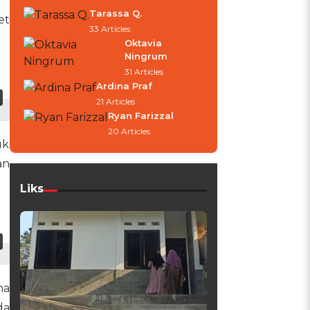
Tarassa Q.
et
33 Articles
Oktavia
Ningrum
31 Articles
Ardina Praf
21 Articles
Ryan Farizzal
20 Articles
uk
an
Liks
ma
da