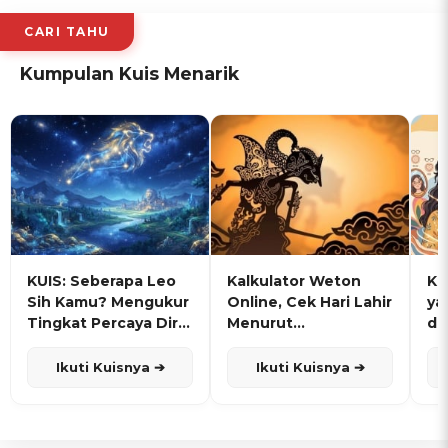
CARI TAHU
Kumpulan Kuis Menarik
KUIS: Seberapa Leo
Kalkulator Weton
KU
Sih Kamu? Mengukur
Online, Cek Hari Lahir
ya
Tingkat Percaya Diri
Menurut
de
dan Karisma
Penanggalan Jawa
Ikuti Kuisnya ➔
Ikuti Kuisnya ➔