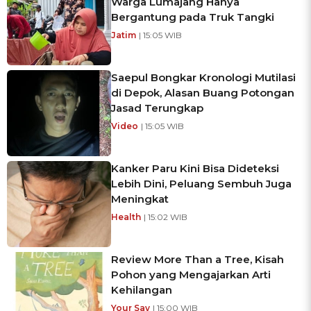
Warga Lumajang Hanya
Bergantung pada Truk Tangki
Jatim
| 15:05 WIB
Saepul Bongkar Kronologi Mutilasi
di Depok, Alasan Buang Potongan
Jasad Terungkap
Video
| 15:05 WIB
Kanker Paru Kini Bisa Dideteksi
Lebih Dini, Peluang Sembuh Juga
Meningkat
Health
| 15:02 WIB
Review More Than a Tree, Kisah
Pohon yang Mengajarkan Arti
Kehilangan
Your Say
| 15:00 WIB