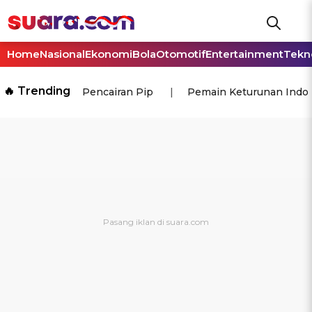
Home
Nasional
Ekonomi
Bola
Otomotif
Entertainment
Tekn
🔥 Trending
Pencairan Pip
Pemain Keturunan Indo