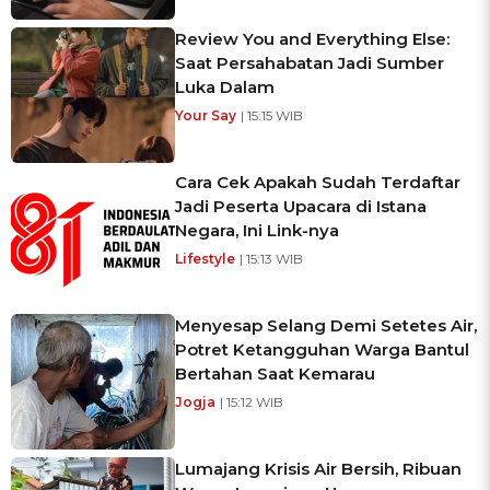
Review You and Everything Else:
Saat Persahabatan Jadi Sumber
Luka Dalam
Your Say
| 15:15 WIB
Cara Cek Apakah Sudah Terdaftar
Jadi Peserta Upacara di Istana
Negara, Ini Link-nya
Lifestyle
| 15:13 WIB
Menyesap Selang Demi Setetes Air,
Potret Ketangguhan Warga Bantul
Bertahan Saat Kemarau
Jogja
| 15:12 WIB
Lumajang Krisis Air Bersih, Ribuan