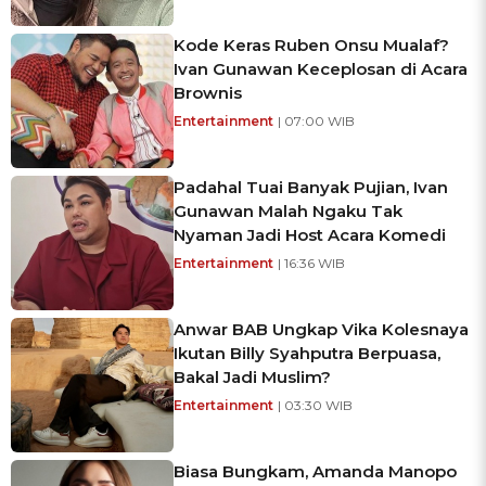
Kode Keras Ruben Onsu Mualaf?
Ivan Gunawan Keceplosan di Acara
Brownis
Entertainment
| 07:00 WIB
Padahal Tuai Banyak Pujian, Ivan
Gunawan Malah Ngaku Tak
Nyaman Jadi Host Acara Komedi
Entertainment
| 16:36 WIB
Anwar BAB Ungkap Vika Kolesnaya
Ikutan Billy Syahputra Berpuasa,
Bakal Jadi Muslim?
Entertainment
| 03:30 WIB
Biasa Bungkam, Amanda Manopo