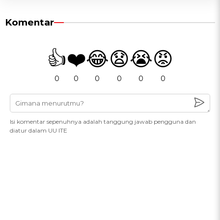
Komentar
👍
❤️
😂
😧
😭
😡
0
0
0
0
0
0
Isi komentar sepenuhnya adalah tanggung jawab pengguna dan
diatur dalam UU ITE