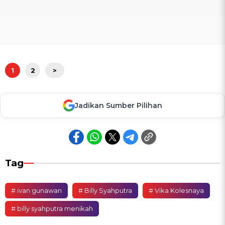
1
2
>
Jadikan Sumber Pilihan
Tag
# ivan gunawan
# Billy Syahputra
# Vika Kolesnaya
# billy syahputra menikah