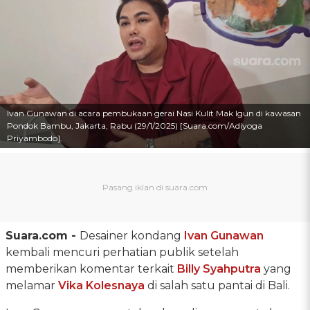
Ivan Gunawan di acara pembukaan gerai Nasi Kulit Mak Igun di kawasan
Pondok Bambu, Jakarta, Rabu (29/1/2025) [Suara.com/Adiyoga
Priyambodo].
Suara.com -
Desainer kondang
Ivan Gunawan
kembali mencuri perhatian publik setelah
memberikan komentar terkait
Billy Syahputra
yang
melamar
Vika Kolesnaya
di salah satu pantai di Bali.