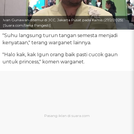
Ivan Gunawan ditemui di JCC, Jakarta Pusat pada Kamis (27/2/2025).
[Suara.com/Rena Pangesti]
"Suhu langsung turun tangan semesta menjadi
kenyataan," terang warganet lainnya.
"Halo kak, kak Igun orang baik pasti cucok gaun
untuk princess," komen warganet.