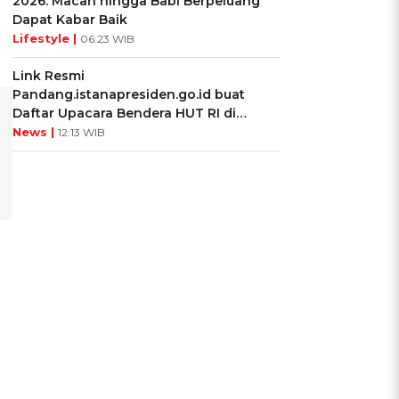
2026: Macan hingga Babi Berpeluang
Dapat Kabar Baik
Lifestyle |
06:23 WIB
Link Resmi
Pandang.istanapresiden.go.id buat
Daftar Upacara Bendera HUT RI di
Istana Negara
News |
12:13 WIB