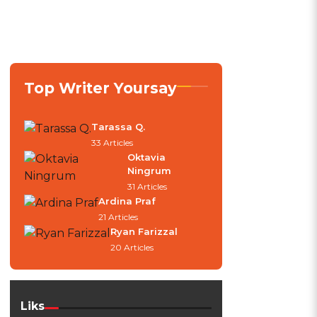
Top Writer Yoursay
Tarassa Q.
33 Articles
Oktavia
Ningrum
31 Articles
Ardina Praf
21 Articles
Ryan Farizzal
20 Articles
Liks