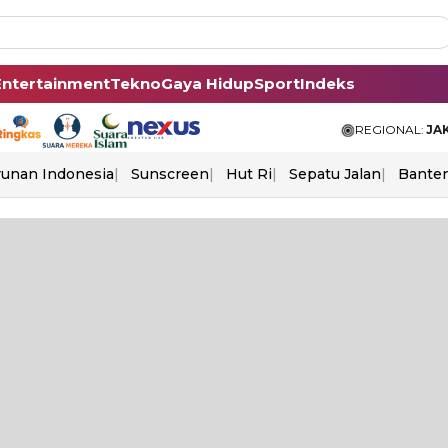
Entertainment
Tekno
Gaya Hidup
Sport
Indeks
REGIONAL:
JA
unan Indonesia
Sunscreen
Hut Ri
Sepatu Jalan
Bante