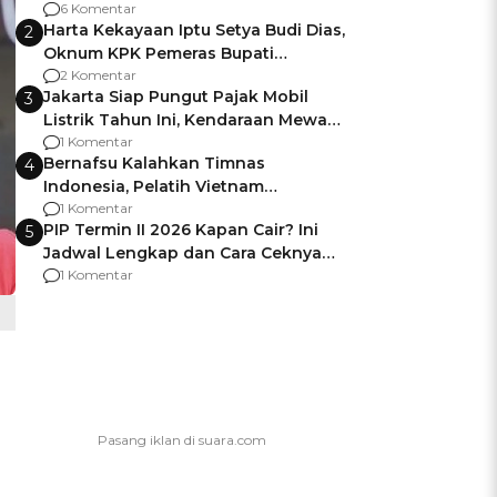
Gagalnya Negara Jamin Keamanan
6 Komentar
Harta Kekayaan Iptu Setya Budi Dias,
2
Oknum KPK Pemeras Bupati
Pemalang
2 Komentar
Jakarta Siap Pungut Pajak Mobil
3
Listrik Tahun Ini, Kendaraan Mewah
Kena hingga 75% PKB
1 Komentar
Bernafsu Kalahkan Timnas
4
Indonesia, Pelatih Vietnam
Berencana Pakai Jimat di Pakansari
1 Komentar
PIP Termin II 2026 Kapan Cair? Ini
5
Jadwal Lengkap dan Cara Ceknya
agar Dana Tidak Hangus!
1 Komentar