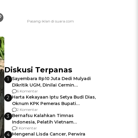
Diskusi Terpanas
Sayembara Rp10 Juta Dedi Mulyadi
1
Dikritik UGM, Dinilai Cermin
Gagalnya Negara Jamin Keamanan
6 Komentar
Harta Kekayaan Iptu Setya Budi Dias,
2
Oknum KPK Pemeras Bupati
Pemalang
2 Komentar
Bernafsu Kalahkan Timnas
3
Indonesia, Pelatih Vietnam
Berencana Pakai Jimat di Pakansari
1 Komentar
Mengenal Lisda Cancer, Perwira
4