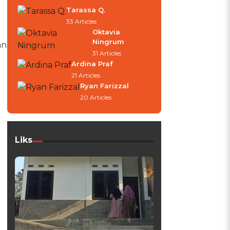
Tarassa Q.
33 Articles
Oktavia
Ningrum
an
31 Articles
Ardina Praf
21 Articles
Ryan Farizzal
20 Articles
Liks