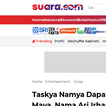
Home
Nasional
Ekonomi
Bola
Otomotif
Trending
Profil
Reshuffle Kabinet
H
Home
Entertainment
Gosip
Taskya Namya Dapa
Maya, Nama Ari Irh