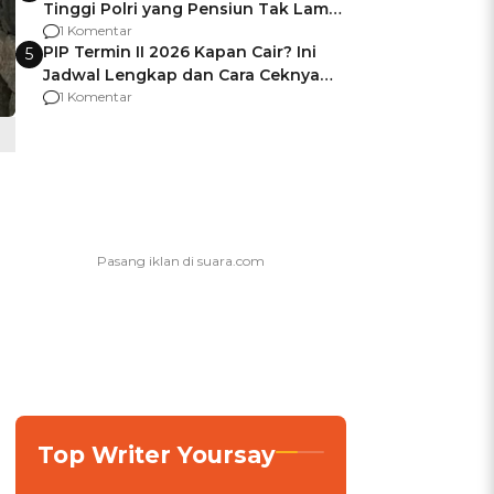
Tinggi Polri yang Pensiun Tak Lama
Usai Jadi Brigjen
1 Komentar
PIP Termin II 2026 Kapan Cair? Ini
5
Jadwal Lengkap dan Cara Ceknya
agar Dana Tidak Hangus!
1 Komentar
Top Writer Yoursay