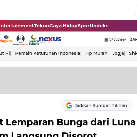
Entertainment
Tekno
Gaya Hidup
Sport
Indeks
REGIONAL:
JA
ut Ri
Pemain Keturunan Indonesia
Hp Murah
Jogja
Shi
Jadikan Sumber Pilihan
t Lemparan Bunga dari Luna
am Langsung Disorot