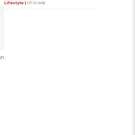
Lifestyle |
07:10 WIB
an