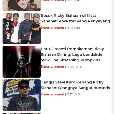
Sosok Ricky Siahaan di Mata
Sahabat: Rockstar yang Penyayang
Entertainment
| 13:13 WIB
Haru, Prosesi Pemakaman Ricky
Siahaan Diiringi Lagu Landslide
Milik The Smashing Pumpkins
Entertainment
| 17:40 WIB
Tangis Stevi Item Kenang Ricky
Siahaan: Orangnya Sangat Humoris
Entertainment
| 15:17 WIB