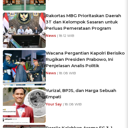
Rakortas MBG Prioritaskan Daerah
3T dan Kelompok Sasaran untuk
Perluas Pemerataan Program
News
| 18:12 WIB
Wacana Pergantian Kapolri Berisiko
Rugikan Presiden Prabowo, Ini
Penjelasan Analis Politik
News
| 18:08 WIB
Yurizal, BPJS, dan Harga Sebuah
Empati
Your Say
| 18:08 WIB
Persija Kalahkan Arema FC 3-1,