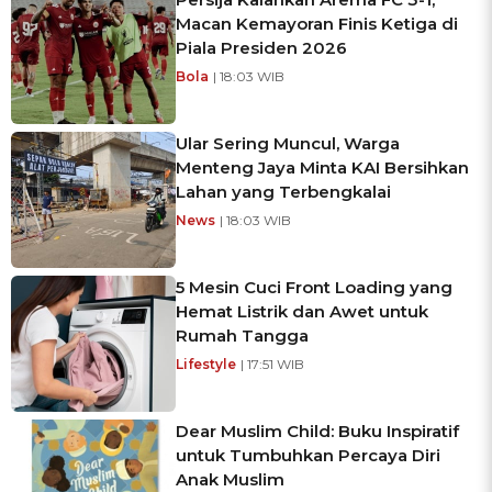
Macan Kemayoran Finis Ketiga di
Piala Presiden 2026
Bola
| 18:03 WIB
Ular Sering Muncul, Warga
Menteng Jaya Minta KAI Bersihkan
Lahan yang Terbengkalai
News
| 18:03 WIB
5 Mesin Cuci Front Loading yang
Hemat Listrik dan Awet untuk
Rumah Tangga
Lifestyle
| 17:51 WIB
Dear Muslim Child: Buku Inspiratif
untuk Tumbuhkan Percaya Diri
Anak Muslim