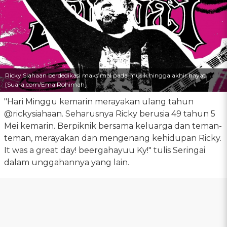
Ricky Siahaan berdedikasi maksimal pada musik hingga akhir hayat
[Suara.com/Ema Rohimah]
"Hari Minggu kemarin merayakan ulang tahun
@rickysiahaan. Seharusnya Ricky berusia 49 tahun 5
Mei kemarin. Berpiknik bersama keluarga dan teman-
teman, merayakan dan mengenang kehidupan Ricky.
It was a great day! beergahayuu Ky!" tulis Seringai
dalam unggahannya yang lain.