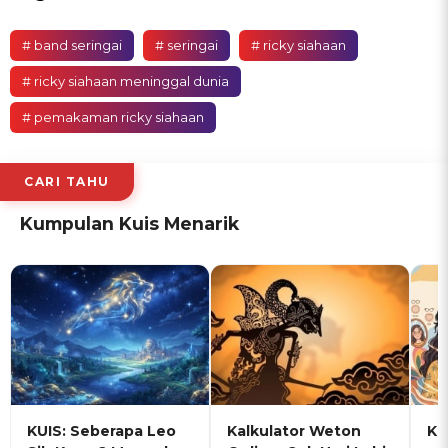
# band seringai
# seringai
# ricky siahaan
# ricky siahaan meninggal dunia
# pemakaman ricky siahaan
CARI TAHU
Kumpulan Kuis Menarik
KUIS: Seberapa Leo
Kalkulator Weton
KU