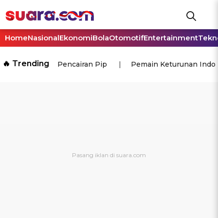
Home
Nasional
Ekonomi
Bola
Otomotif
Entertainment
Tekn
🔥 Trending
Pencairan Pip
Pemain Keturunan Indo