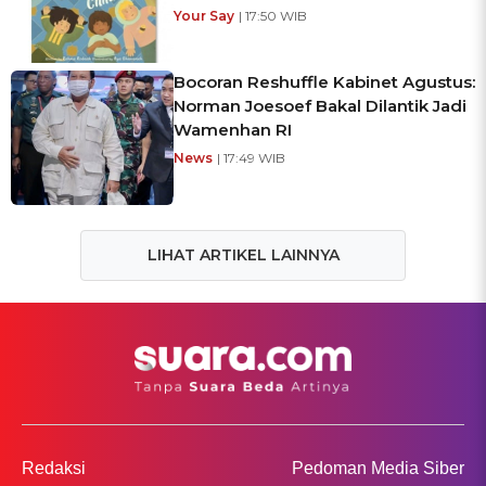
Your Say
| 17:50 WIB
Bocoran Reshuffle Kabinet Agustus:
Norman Joesoef Bakal Dilantik Jadi
Wamenhan RI
News
| 17:49 WIB
LIHAT ARTIKEL LAINNYA
Redaksi
Pedoman Media Siber