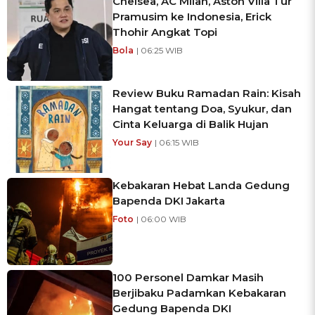
Chelsea, AC Milan, Aston Villa Tur
Pramusim ke Indonesia, Erick
Thohir Angkat Topi
Bola
| 06:25 WIB
Review Buku Ramadan Rain: Kisah
Hangat tentang Doa, Syukur, dan
Cinta Keluarga di Balik Hujan
Your Say
| 06:15 WIB
Kebakaran Hebat Landa Gedung
Bapenda DKI Jakarta
Foto
| 06:00 WIB
100 Personel Damkar Masih
Berjibaku Padamkan Kebakaran
Gedung Bapenda DKI