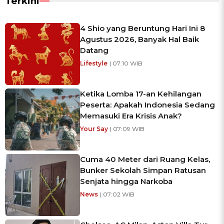
Terkini
4 Shio yang Beruntung Hari Ini 8
Agustus 2026, Banyak Hal Baik
Datang
Lifestyle
| 07:10 WIB
Ketika Lomba 17-an Kehilangan
Peserta: Apakah Indonesia Sedang
Memasuki Era Krisis Anak?
Your Say
| 07:09 WIB
Cuma 40 Meter dari Ruang Kelas,
Bunker Sekolah Simpan Ratusan
Senjata hingga Narkoba
News
| 07:02 WIB