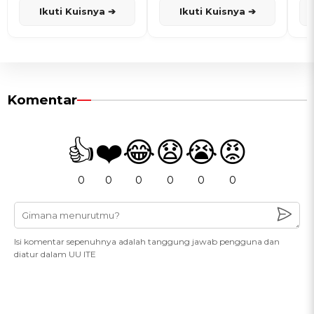
Ikuti Kuisnya ➔
Ikuti Kuisnya ➔
Komentar
👍
❤️
😂
😧
😭
😡
0
0
0
0
0
0
Isi komentar sepenuhnya adalah tanggung jawab pengguna dan
diatur dalam UU ITE