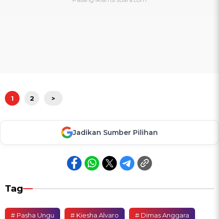
1
2
>
Jadikan Sumber Pilihan
Tag
# Pasha Ungu
# Kiesha Alvaro
# Dimas Anggara