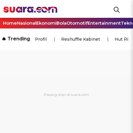
Home
Nasional
Ekonomi
Bola
Otomotif
Entertainment
Tekn
🔥 Trending
Profil
Reshuffle Kabinet
Hut Ri