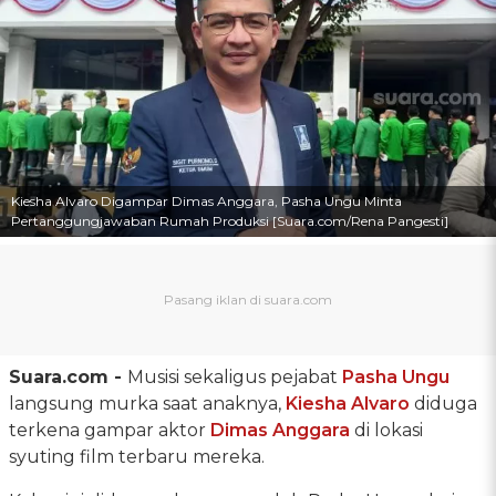
Kiesha Alvaro Digampar Dimas Anggara, Pasha Ungu Minta
Pertanggungjawaban Rumah Produksi [Suara.com/Rena Pangesti]
Suara.com -
Musisi sekaligus pejabat
Pasha Ungu
langsung murka saat anaknya,
Kiesha Alvaro
diduga
terkena gampar aktor
Dimas Anggara
di lokasi
syuting film terbaru mereka.