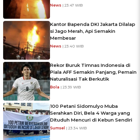
News
| 23:47 WIB
Kantor Bapenda DKI Jakarta Dilalap
si Jago Merah, Api Semakin
Membesar
News
| 23:40 WIB
Rekor Buruk Timnas Indonesia di
Piala AFF Semakin Panjang, Pemain
Naturalisasi Tak Berkutik
Bola
| 23:39 WIB
100 Petani Sidomulyo Muba
Serahkan Diri, Bela 4 Warga yang
Dituduh Mencuri di Kebun Sendiri
Sumsel
| 23:34 WIB