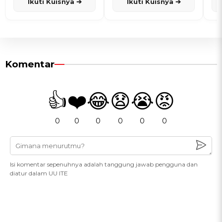
Ikuti Kuisnya ➔
Ikuti Kuisnya ➔
Komentar
👍
❤️
😂
😧
😭
😡
0
0
0
0
0
0
Isi komentar sepenuhnya adalah tanggung jawab pengguna dan
diatur dalam UU ITE