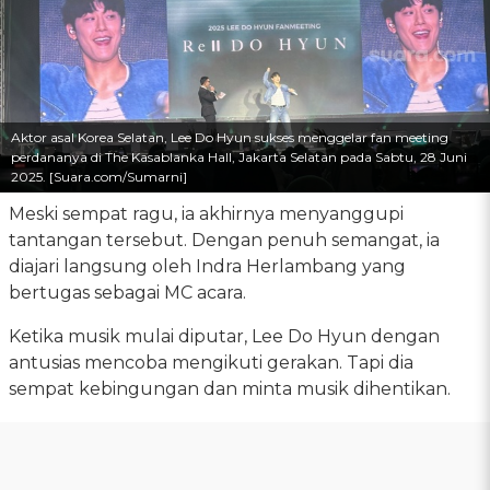
Aktor asal Korea Selatan, Lee Do Hyun sukses menggelar fan meeting
perdananya di The Kasablanka Hall, Jakarta Selatan pada Sabtu, 28 Juni
2025. [Suara.com/Sumarni]
Meski sempat ragu, ia akhirnya menyanggupi
tantangan tersebut. Dengan penuh semangat, ia
diajari langsung oleh Indra Herlambang yang
bertugas sebagai MC acara.
Ketika musik mulai diputar, Lee Do Hyun dengan
antusias mencoba mengikuti gerakan. Tapi dia
sempat kebingungan dan minta musik dihentikan.