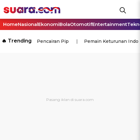
Home
Nasional
Ekonomi
Bola
Otomotif
Entertainment
Tekn
🔥 Trending
Pencairan Pip
Pemain Keturunan Indo