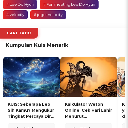
# Lee Do Hyun
# Fan meeting Lee Do Hyun
# velocity
# joget velocity
CARI TAHU
Kumpulan Kuis Menarik
KUIS: Seberapa Leo
Kalkulator Weton
KU
Sih Kamu? Mengukur
Online, Cek Hari Lahir
ya
Tingkat Percaya Diri
Menurut
de
dan Karisma
Penanggalan Jawa