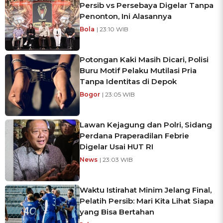
Persib vs Persebaya Digelar Tanpa
Penonton, Ini Alasannya
Bola
| 23:10 WIB
Potongan Kaki Masih Dicari, Polisi
Buru Motif Pelaku Mutilasi Pria
Tanpa Identitas di Depok
Bogor
| 23:05 WIB
Lawan Kejagung dan Polri, Sidang
Perdana Praperadilan Febrie
Digelar Usai HUT RI
News
| 23:03 WIB
Waktu Istirahat Minim Jelang Final,
Pelatih Persib: Mari Kita Lihat Siapa
yang Bisa Bertahan