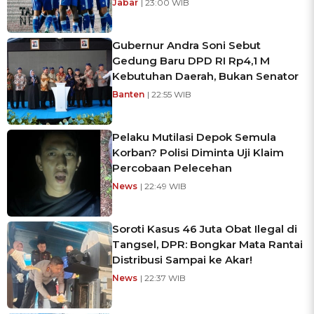
Jabar
| 23:00 WIB
Gubernur Andra Soni Sebut
Gedung Baru DPD RI Rp4,1 M
Kebutuhan Daerah, Bukan Senator
Banten
| 22:55 WIB
Pelaku Mutilasi Depok Semula
Korban? Polisi Diminta Uji Klaim
Percobaan Pelecehan
News
| 22:49 WIB
Soroti Kasus 46 Juta Obat Ilegal di
Tangsel, DPR: Bongkar Mata Rantai
Distribusi Sampai ke Akar!
News
| 22:37 WIB