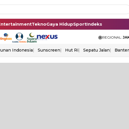
Entertainment
Tekno
Gaya Hidup
Sport
Indeks
REGIONAL:
JA
unan Indonesia
Sunscreen
Hut Ri
Sepatu Jalan
Bante