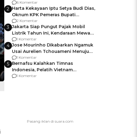
Gagalnya Negara Jamin Keamanan
6 Komentar
Harta Kekayaan Iptu Setya Budi Dias,
2
Oknum KPK Pemeras Bupati
Pemalang
2 Komentar
Jakarta Siap Pungut Pajak Mobil
3
Listrik Tahun Ini, Kendaraan Mewah
Kena hingga 75% PKB
1 Komentar
Jose Mourinho Dikabarkan Ngamuk
4
Usai Aurelien Tchouameni Menuju
Manchester United
1 Komentar
Bernafsu Kalahkan Timnas
5
Indonesia, Pelatih Vietnam
Berencana Pakai Jimat di Pakansari
1 Komentar
i