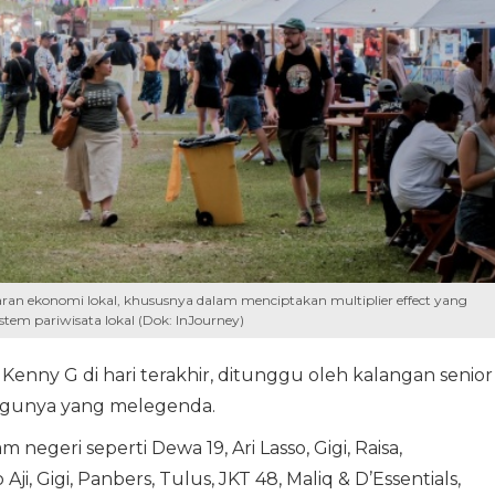
ran ekonomi lokal, khususnya dalam menciptakan multiplier effect yang
stem pariwisata lokal (Dok: InJourney)
enny G di hari terakhir, ditunggu oleh kalangan senior
agunya yang melegenda.
 negeri seperti Dewa 19, Ari Lasso, Gigi, Raisa,
i, Gigi, Panbers, Tulus, JKT 48, Maliq & D’Essentials,