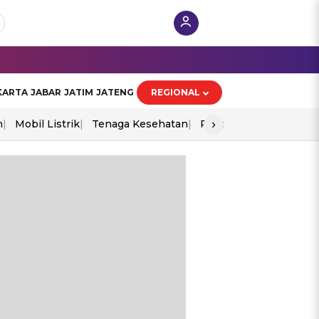
KARTA
JABAR
JATIM
JATENG
REGIONAL
›
n
Mobil Listrik
Tenaga Kesehatan
Piala Aff 2026
Ekono