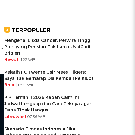
TERPOPULER
Mengenal Lisda Cancer, Perwira Tinggi
Polri yang Pensiun Tak Lama Usai Jadi
an
Brigjen
News |
11:22 WIB
Pelatih FC Twente Usir Mees Hilgers:
Saya Tak Berharap Dia Kembali ke Klub!
Bola |
17:39 WIB
PIP Termin II 2026 Kapan Cair? Ini
Jadwal Lengkap dan Cara Ceknya agar
Dana Tidak Hangus!
Lifestyle |
07:36 WIB
Skenario Timnas Indonesia Jika