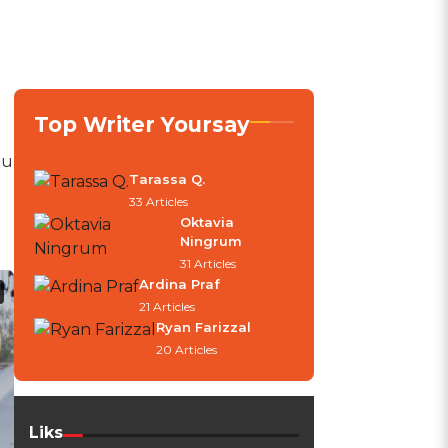
Top Writer Yoursay
bu
Tarassa Q.
33 Articles
Oktavia
Ningrum
31 Articles
Ardina Praf
21 Articles
Ryan Farizzal
20 Articles
Liks