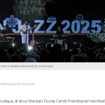
tema Sebelas Selaras (Dok: InJourney)
udaya, di situs Warisan Dunia Candi Prambanan kembal