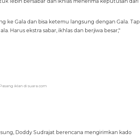
tuk lebih bersabar dan ikhlas menerima keputusan dari
g ke Gala dan bisa ketemu langsung dengan Gala. Tapi
la. Harus ekstra sabar, ikhlas dan berjiwa besar,"
ngsung, Doddy Sudrajat berencana mengirimkan kado