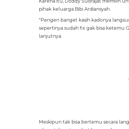
Karena itu, Doddy Sudrajat memilih un
pihak keluarga Bibi Ardiansyah.
"Pengen banget kasih kadonya langsun
sepertinya sudah fix gak bisa ketemu Ga
lanjutnya.
Meskipun tak bisa bertemu secara la