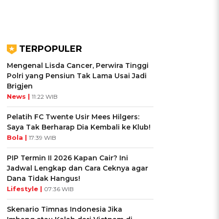
TERPOPULER
Mengenal Lisda Cancer, Perwira Tinggi
Polri yang Pensiun Tak Lama Usai Jadi
Brigjen
News |
11:22 WIB
Pelatih FC Twente Usir Mees Hilgers:
Saya Tak Berharap Dia Kembali ke Klub!
Bola |
17:39 WIB
PIP Termin II 2026 Kapan Cair? Ini
Jadwal Lengkap dan Cara Ceknya agar
Dana Tidak Hangus!
Lifestyle |
07:36 WIB
Skenario Timnas Indonesia Jika