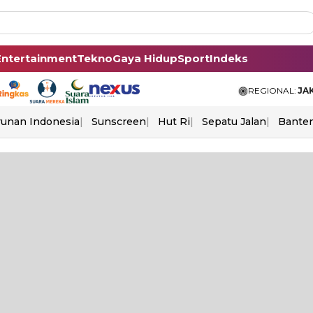
Entertainment
Tekno
Gaya Hidup
Sport
Indeks
REGIONAL:
JA
unan Indonesia
Sunscreen
Hut Ri
Sepatu Jalan
Bante