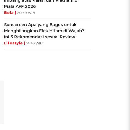
Imbang atau Kalah dari Vietnam di
Piala AFF 2026
Bola |
20:49 WIB
Sunscreen Apa yang Bagus untuk
Menghilangkan Flek Hitam di Wajah?
Ini 3 Rekomendasi sesuai Review
Lifestyle |
14:45 WIB