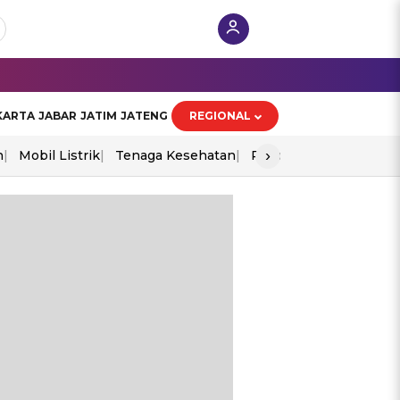
KARTA
JABAR
JATIM
JATENG
REGIONAL
›
n
Mobil Listrik
Tenaga Kesehatan
Piala Aff 2026
Ekono