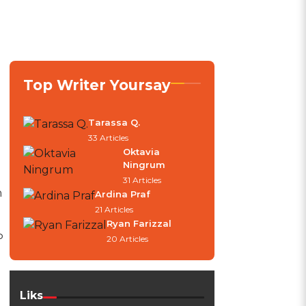
Top Writer Yoursay
Tarassa Q.
33 Articles
Oktavia
Ningrum
31 Articles
h
Ardina Praf
21 Articles
Ryan Farizzal
P
20 Articles
Liks