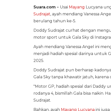
Suara.com -
Usai
Mayang
Lucyana ung
Sudrajat
, ayah mendiang Vanessa Ange
berulang tahun ke-5.
Doddy Sudrajat curhat dengan mengu
motor sport untuk Gala Sky di Instagr
Ayah mendiang Vanessa Angel ini men
menjadi hadiah spesial darinya untuk Ga
2025.
Doddy Sudrajat pun berharap kadonya 
Gala Sky tanpa khawatir jatuh, karena
"Motor GP, hadiah spesial dari Daddy 
rodanya 4, bismillah Gala bisa naikin. 
Sudrajat.
Bahkan, ayah
Mayang Lucyana
ini jug