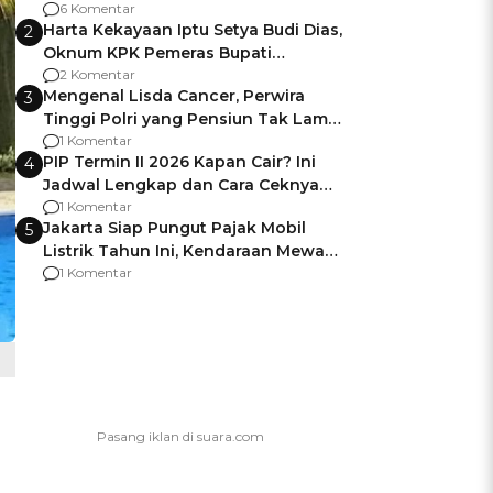
Gagalnya Negara Jamin Keamanan
6 Komentar
Harta Kekayaan Iptu Setya Budi Dias,
2
Oknum KPK Pemeras Bupati
Pemalang
2 Komentar
Mengenal Lisda Cancer, Perwira
3
Tinggi Polri yang Pensiun Tak Lama
Usai Jadi Brigjen
1 Komentar
PIP Termin II 2026 Kapan Cair? Ini
4
Jadwal Lengkap dan Cara Ceknya
agar Dana Tidak Hangus!
1 Komentar
Jakarta Siap Pungut Pajak Mobil
5
Listrik Tahun Ini, Kendaraan Mewah
Kena hingga 75% PKB
1 Komentar