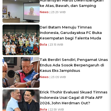
Adriansyah Harus Dikembangkan
ke Atas, Bawah, dan Samping
News
| 23:29 WIB
Dari Batam Menuju Timnas
Indonesia, Garudayaksa FC Buka
Kesempatan bagi Talenta Muda
Bola
| 23:15 WIB
Tak Berdiri Sendiri, Pengamat Unas
Endus Ada Sosok Berpengaruh di
Kasus Eks Jampidsus
News
| 23:05 WIB
Erick Thohir Evaluasi Skuad Timnas
Indonesia Usai Gagal di Piala AFF
2026, John Herdman Out?
Bola
| 22:59 WIB