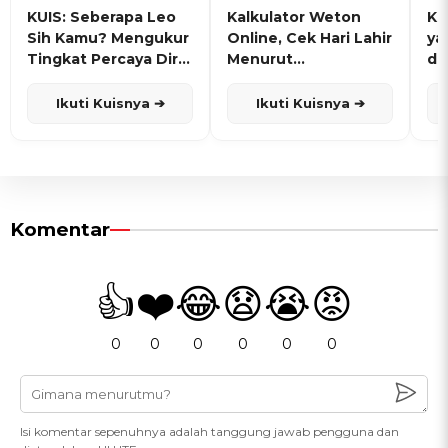
KUIS: Seberapa Leo
Kalkulator Weton
KU
Sih Kamu? Mengukur
Online, Cek Hari Lahir
ya
Tingkat Percaya Diri
Menurut
de
dan Karisma
Penanggalan Jawa
Ikuti Kuisnya ➔
Ikuti Kuisnya ➔
Komentar
👍
❤️
😂
😧
😭
😡
0
0
0
0
0
0
Isi komentar sepenuhnya adalah tanggung jawab pengguna dan