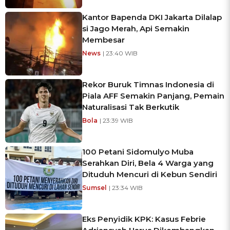
Kantor Bapenda DKI Jakarta Dilalap
si Jago Merah, Api Semakin
Membesar
News
| 23:40 WIB
Rekor Buruk Timnas Indonesia di
Piala AFF Semakin Panjang, Pemain
Naturalisasi Tak Berkutik
Bola
| 23:39 WIB
100 Petani Sidomulyo Muba
Serahkan Diri, Bela 4 Warga yang
Dituduh Mencuri di Kebun Sendiri
Sumsel
| 23:34 WIB
Eks Penyidik KPK: Kasus Febrie