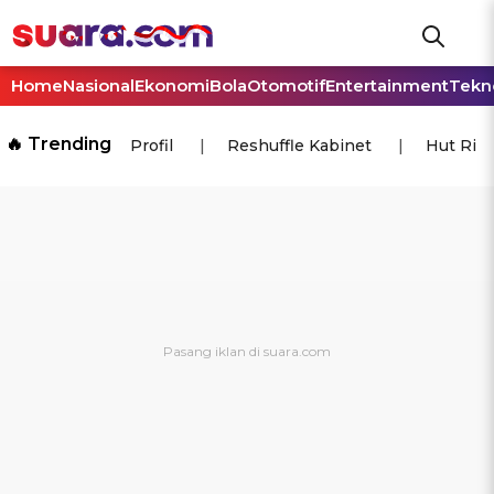
Home
Nasional
Ekonomi
Bola
Otomotif
Entertainment
Tekn
🔥 Trending
Profil
Reshuffle Kabinet
Hut Ri