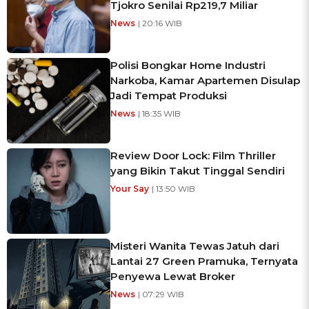
Tjokro Senilai Rp219,7 Miliar
News
| 20:16 WIB
Polisi Bongkar Home Industri
Narkoba, Kamar Apartemen Disulap
Jadi Tempat Produksi
News
| 18:35 WIB
Review Door Lock: Film Thriller
yang Bikin Takut Tinggal Sendiri
Your Say
| 13:50 WIB
Misteri Wanita Tewas Jatuh dari
Lantai 27 Green Pramuka, Ternyata
Penyewa Lewat Broker
News
| 07:29 WIB