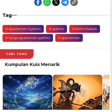
Tag
# Apartemen Syahrini
# syahrini
# Reino Barack
# harga apartemen syahrini
# apartemen
CARI TAHU
Kumpulan Kuis Menarik