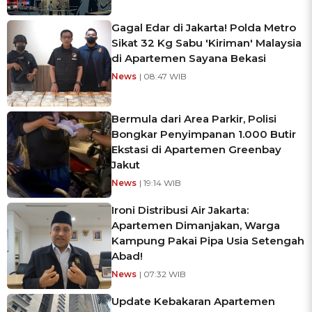
Gagal Edar di Jakarta! Polda Metro
Sikat 32 Kg Sabu 'Kiriman' Malaysia
di Apartemen Sayana Bekasi
News
| 08:47 WIB
Bermula dari Area Parkir, Polisi
Bongkar Penyimpanan 1.000 Butir
Ekstasi di Apartemen Greenbay
Jakut
News
| 19:14 WIB
Ironi Distribusi Air Jakarta:
Apartemen Dimanjakan, Warga
Kampung Pakai Pipa Usia Setengah
Abad!
News
| 07:32 WIB
Update Kebakaran Apartemen