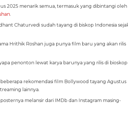
us 2025 menarik semua, termasuk yang dibintangi oleh
oshan
.
dhant Chaturvedi sudah tayang di biskop Indonesia seja
ama Hrithik Roshan juga punya film baru yang akan rilis
apa penonton lewat karya barunya yang rilis di bioskop
ni beberapa rekomendasi film Bollywood tayang Agustus
streaming lainnya.
an posternya melansir dari IMDb dan Instagram masing-