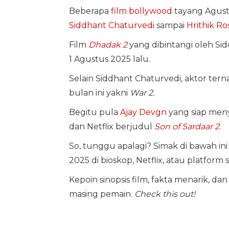
Beberapa
film bollywood
tayang Agust
Siddhant Chaturvedi
sampai
Hrithik R
Film
Dhadak 2
yang dibintangi oleh Sid
1 Agustus 2025 lalu.
Selain Siddhant Chaturvedi, aktor tern
bulan ini yakni
War 2.
Begitu pula
Ajay Devgn
yang siap meny
dan Netflix berjudul
Son of Sardaar 2
.
So, tunggu apalagi? Simak di bawah i
2025 di bioskop, Netflix, atau platform 
Kepoin sinopsis film, fakta menarik, d
masing pemain.
Check this out!