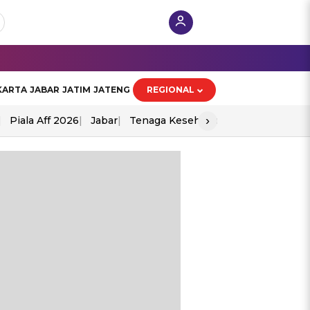
KARTA
JABAR
JATIM
JATENG
REGIONAL
›
Piala Aff 2026
Jabar
Tenaga Kesehatan
Ppad