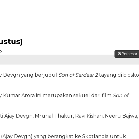
ustus)
Perbesar
jay Devgn yang berjudul
Son of Sardaar 2
tayang di biosk
ay Kumar Arora ini merupakan sekuel dari film
Son of
i Ajay Devgn, Mrunal Thakur, Ravi Kishan, Neeru Bajwa,
i (Ajay Devgn) yang berangkat ke Skotlandia untuk