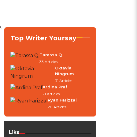
k
Top Writer Yoursay
Tarassa Q.
33 Articles
Oktavia
Ningrum
31 Articles
Ardina Praf
21 Articles
Ryan Farizzal
20 Articles
Liks