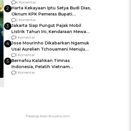
Gagalnya Negara Jamin Keamanan
6 Komentar
Harta Kekayaan Iptu Setya Budi Dias,
2
Oknum KPK Pemeras Bupati
Pemalang
2 Komentar
Jakarta Siap Pungut Pajak Mobil
3
Listrik Tahun Ini, Kendaraan Mewah
Kena hingga 75% PKB
1 Komentar
Jose Mourinho Dikabarkan Ngamuk
4
Usai Aurelien Tchouameni Menuju
Manchester United
1 Komentar
Bernafsu Kalahkan Timnas
5
Indonesia, Pelatih Vietnam
Berencana Pakai Jimat di Pakansari
1 Komentar