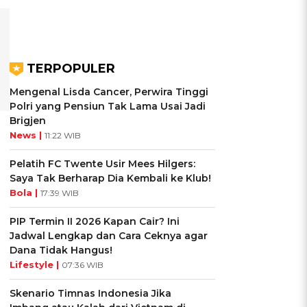
TERPOPULER
Mengenal Lisda Cancer, Perwira Tinggi
Polri yang Pensiun Tak Lama Usai Jadi
Brigjen
News |
11:22 WIB
Pelatih FC Twente Usir Mees Hilgers:
Saya Tak Berharap Dia Kembali ke Klub!
Bola |
17:39 WIB
PIP Termin II 2026 Kapan Cair? Ini
Jadwal Lengkap dan Cara Ceknya agar
Dana Tidak Hangus!
Lifestyle |
07:36 WIB
Skenario Timnas Indonesia Jika