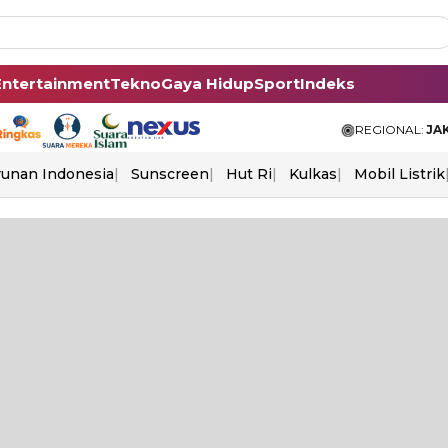
Entertainment
Tekno
Gaya Hidup
Sport
Indeks
REGIONAL:
JA
unan Indonesia
Sunscreen
Hut Ri
Kulkas
Mobil Listrik