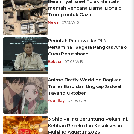
Beraninya! Israel Tolak Mentah-
mentah Rencana Damai Donald
Trump untuk Gaza
News
| 07:12 WIB
Perintah Prabowo ke PLN-
Pertamina : Segera Pangkas Anak-
Cucu Perusahaan
Bekaci
| 07:05 WIB
Anime Firefly Wedding Bagikan
Trailer Baru dan Ungkap Jadwal
Tayang Oktober
Your Say
| 07:05 WIB
3 Shio Paling Beruntung Pekan Ini,
Ketiban Rezeki dan Kesuksesan
Mulai 10 Agustus 2026