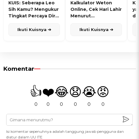
KUIS: Seberapa Leo
Kalkulator Weton
KU
Sih Kamu? Mengukur
Online, Cek Hari Lahir
ya
Tingkat Percaya Diri
Menurut
de
dan Karisma
Penanggalan Jawa
Ikuti Kuisnya ➔
Ikuti Kuisnya ➔
Komentar
👍
❤️
😂
😧
😭
😡
0
0
0
0
0
0
Isi komentar sepenuhnya adalah tanggung jawab pengguna dan
diatur dalam UU ITE