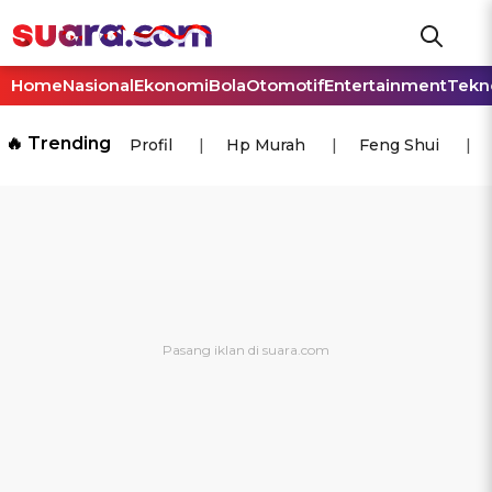
Home
Nasional
Ekonomi
Bola
Otomotif
Entertainment
Tekn
🔥 Trending
Profil
Hp Murah
Feng Shui