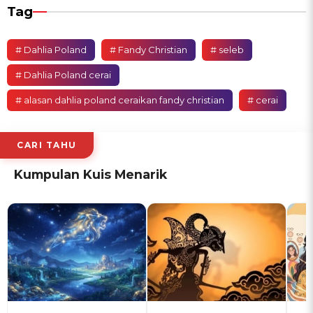
Tag
# Dahlia Poland
# Fandy Christian
# seleb
# Dahlia Poland cerai
# alasan dahlia poland ceraikan fandy christian
# cerai
CARI TAHU
Kumpulan Kuis Menarik