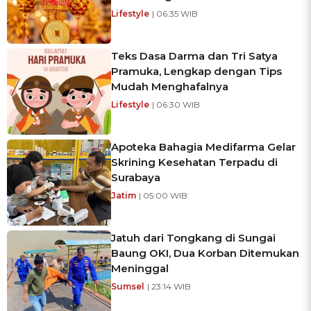
Lifestyle
| 06:35 WIB
Teks Dasa Darma dan Tri Satya
Pramuka, Lengkap dengan Tips
Mudah Menghafalnya
Lifestyle
| 06:30 WIB
Apoteka Bahagia Medifarma Gelar
Skrining Kesehatan Terpadu di
Surabaya
Jatim
| 05:00 WIB
Jatuh dari Tongkang di Sungai
Baung OKI, Dua Korban Ditemukan
Meninggal
Sumsel
| 23:14 WIB