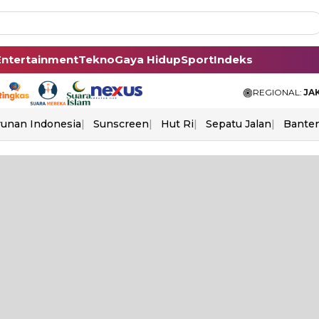
Entertainment
Tekno
Gaya Hidup
Sport
Indeks
REGIONAL:
JA
unan Indonesia
Sunscreen
Hut Ri
Sepatu Jalan
Bante