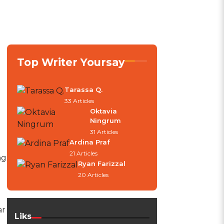
Top Writer Yoursay
Tarassa Q.
33 Articles
Oktavia
Ningrum
31 Articles
Ardina Praf
21 Articles
ng
Ryan Farizzal
20 Articles
ar
Liks