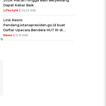
2026: Macan hingga Babi Berpeluang
Dapat Kabar Baik
Lifestyle |
06:23 WIB
Link Resmi
Pandang.istanapresiden.go.id buat
Daftar Upacara Bendera HUT RI di
Istana Negara
News |
12:13 WIB
ya