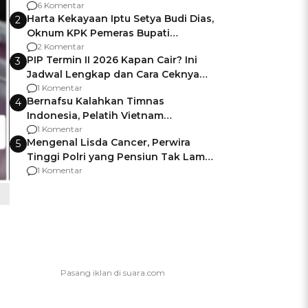
Gagalnya Negara Jamin Keamanan
6 Komentar
Harta Kekayaan Iptu Setya Budi Dias,
2
Oknum KPK Pemeras Bupati
Pemalang
2 Komentar
PIP Termin II 2026 Kapan Cair? Ini
3
Jadwal Lengkap dan Cara Ceknya
agar Dana Tidak Hangus!
1 Komentar
Bernafsu Kalahkan Timnas
4
Indonesia, Pelatih Vietnam
Berencana Pakai Jimat di Pakansari
1 Komentar
Mengenal Lisda Cancer, Perwira
5
Tinggi Polri yang Pensiun Tak Lama
Usai Jadi Brigjen
1 Komentar