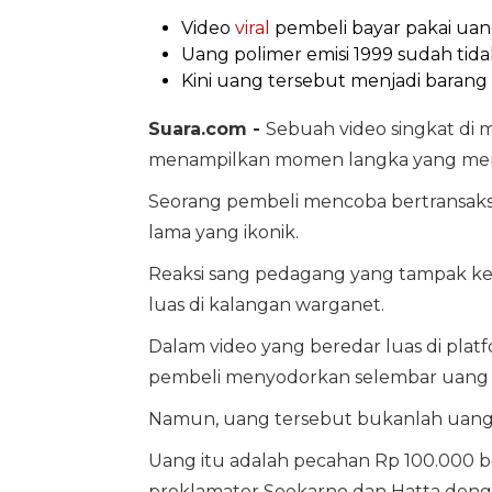
Video
viral
pembeli bayar pakai uan
Uang polimer emisi 1999 sudah tida
Kini uang tersebut menjadi barang ko
Suara.com -
Sebuah video singkat di me
menampilkan momen langka yang memic
Seorang pembeli mencoba bertransaks
lama yang ikonik.
Reaksi sang pedagang yang tampak keb
luas di kalangan warganet.
Dalam video yang beredar luas di platf
pembeli menyodorkan selembar uang 
Namun, uang tersebut bukanlah uang 
Uang itu adalah pecahan Rp 100.000 b
proklamator Soekarno dan Hatta denga