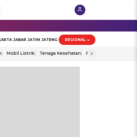
KARTA
JABAR
JATIM
JATENG
REGIONAL
›
n
Mobil Listrik
Tenaga Kesehatan
Perang As-Iran
Ekon