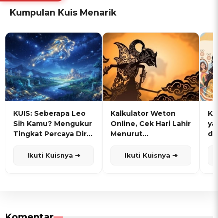
Kumpulan Kuis Menarik
KUIS: Seberapa Leo
Kalkulator Weton
KU
Sih Kamu? Mengukur
Online, Cek Hari Lahir
ya
Tingkat Percaya Diri
Menurut
de
dan Karisma
Penanggalan Jawa
Ikuti Kuisnya ➔
Ikuti Kuisnya ➔
Komentar