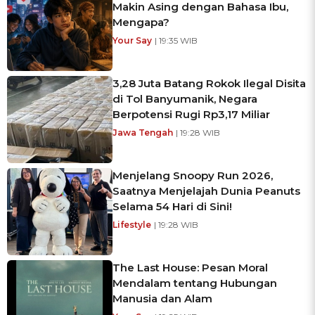
Makin Asing dengan Bahasa Ibu,
Mengapa?
Your Say
| 19:35 WIB
3,28 Juta Batang Rokok Ilegal Disita
di Tol Banyumanik, Negara
Berpotensi Rugi Rp3,17 Miliar
Jawa Tengah
| 19:28 WIB
Menjelang Snoopy Run 2026,
Saatnya Menjelajah Dunia Peanuts
Selama 54 Hari di Sini!
Lifestyle
| 19:28 WIB
The Last House: Pesan Moral
Mendalam tentang Hubungan
Manusia dan Alam