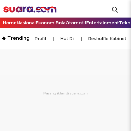
Home
Nasional
Ekonomi
Bola
Otomotif
Entertainment
Tekn
🔥 Trending
Profil
Hut Ri
Reshuffle Kabinet