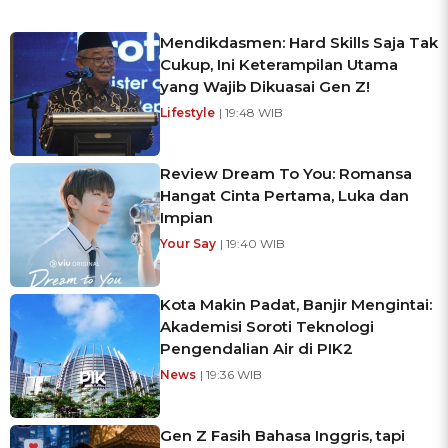
Mendikdasmen: Hard Skills Saja Tak
Cukup, Ini Keterampilan Utama
yang Wajib Dikuasai Gen Z!
Lifestyle
| 19:48 WIB
Review Dream To You: Romansa
Hangat Cinta Pertama, Luka dan
Impian
Your Say
| 19:40 WIB
Kota Makin Padat, Banjir Mengintai:
Akademisi Soroti Teknologi
Pengendalian Air di PIK2
News
| 19:36 WIB
Gen Z Fasih Bahasa Inggris, tapi