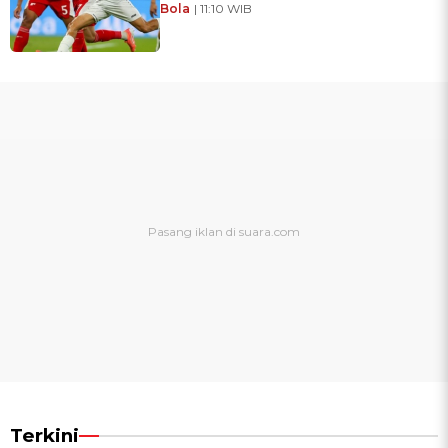
Bola
| 11:10 WIB
Terkini