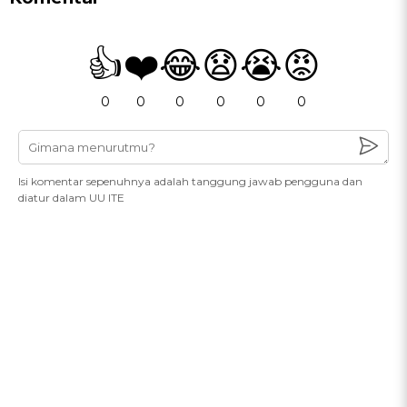
👍
❤️
😂
😧
😭
😡
0
0
0
0
0
0
Isi komentar sepenuhnya adalah tanggung jawab pengguna dan
diatur dalam UU ITE