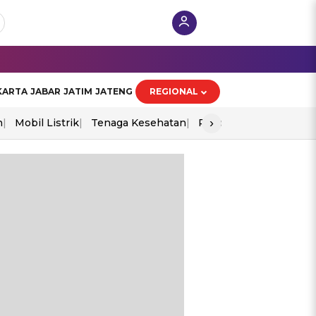
KARTA
JABAR
JATIM
JATENG
REGIONAL
›
n
Mobil Listrik
Tenaga Kesehatan
Piala Aff 2026
Ekono