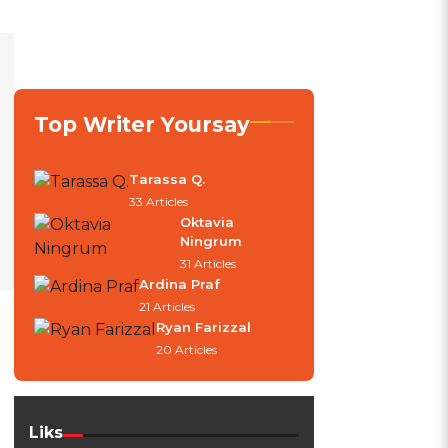
Top Writer Yoursay
Tarassa Q.
33 Articles
Oktavia
Ningrum
31 Articles
Ardina Praf
21 Articles
Ryan Farizzal
20 Articles
Liks