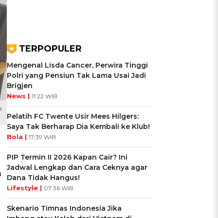
TERPOPULER
Mengenal Lisda Cancer, Perwira Tinggi
Polri yang Pensiun Tak Lama Usai Jadi
Brigjen
News |
11:22 WIB
a
Pelatih FC Twente Usir Mees Hilgers:
Saya Tak Berharap Dia Kembali ke Klub!
Bola |
17:39 WIB
PIP Termin II 2026 Kapan Cair? Ini
Jadwal Lengkap dan Cara Ceknya agar
a
Dana Tidak Hangus!
Lifestyle |
07:36 WIB
Skenario Timnas Indonesia Jika