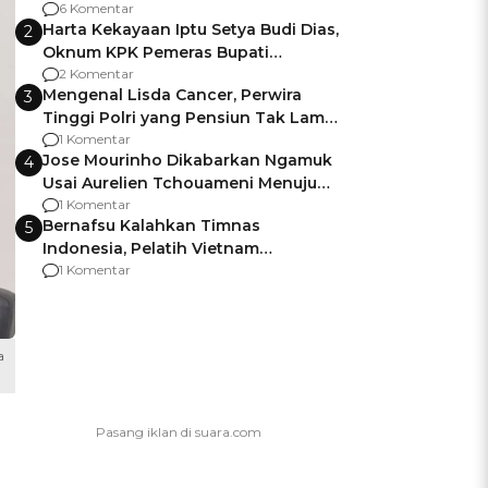
Gagalnya Negara Jamin Keamanan
6 Komentar
Harta Kekayaan Iptu Setya Budi Dias,
2
Oknum KPK Pemeras Bupati
Pemalang
2 Komentar
Mengenal Lisda Cancer, Perwira
3
Tinggi Polri yang Pensiun Tak Lama
Usai Jadi Brigjen
1 Komentar
Jose Mourinho Dikabarkan Ngamuk
4
Usai Aurelien Tchouameni Menuju
Manchester United
1 Komentar
Bernafsu Kalahkan Timnas
5
Indonesia, Pelatih Vietnam
Berencana Pakai Jimat di Pakansari
1 Komentar
a