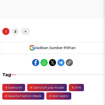
1
2
>
Jadikan Sumber Pilihan
Tag
# Saeruroh
# Saeruroh jadi model
# JFW
# Jakarta Fashion Week
# dian sastro