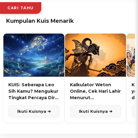
CARI TAHU
Kumpulan Kuis Menarik
KUIS: Seberapa Leo
Kalkulator Weton
KU
Sih Kamu? Mengukur
Online, Cek Hari Lahir
ya
Tingkat Percaya Diri
Menurut
de
dan Karisma
Penanggalan Jawa
Ikuti Kuisnya ➔
Ikuti Kuisnya ➔