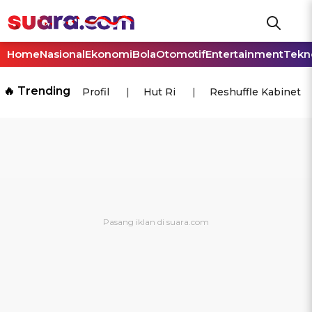
Home
Nasional
Ekonomi
Bola
Otomotif
Entertainment
Tekn
🔥 Trending
Profil
Hut Ri
Reshuffle Kabinet