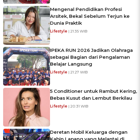
Mengenal Pendidikan Profesi
Arsitek, Bekal Sebelum Terjun ke
Dunia Praktik
Lifestyle
| 21:35 WIB
IPEKA RUN 2026 Jadikan Olahraga
sebagai Bagian dari Pengalaman
Belajar Langsung
Lifestyle
| 21:27 WIB
5 Conditioner untuk Rambut Kering,
Bebas Kusut dan Lembut Berkilau
Lifestyle
| 20:31 WIB
Deretan Mobil Keluarga dengan
Kabin Lapang yang Melantai di