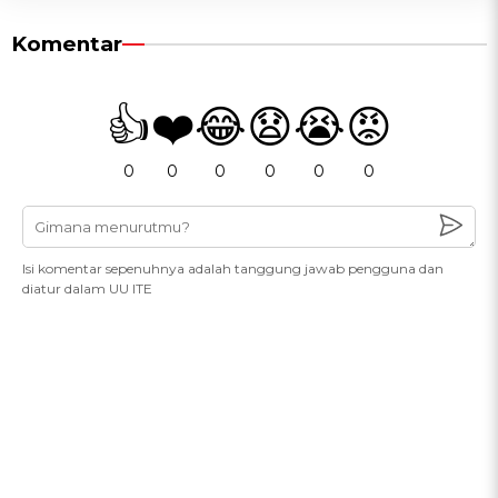
Komentar
👍
❤️
😂
😧
😭
😡
0
0
0
0
0
0
Isi komentar sepenuhnya adalah tanggung jawab pengguna dan
diatur dalam UU ITE