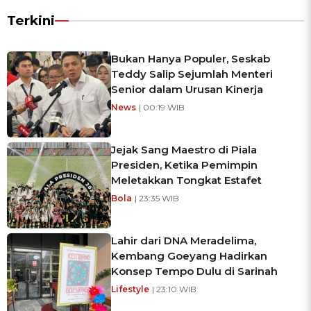
Terkini
Bukan Hanya Populer, Seskab
Teddy Salip Sejumlah Menteri
Senior dalam Urusan Kinerja
News
| 00:19 WIB
Jejak Sang Maestro di Piala
Presiden, Ketika Pemimpin
Meletakkan Tongkat Estafet
Bola
| 23:35 WIB
Lahir dari DNA Meradelima,
Kembang Goeyang Hadirkan
Konsep Tempo Dulu di Sarinah
Lifestyle
| 23:10 WIB