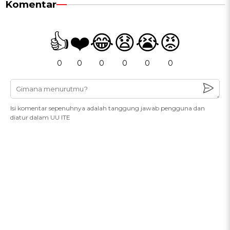
Komentar
👍
❤️
😂
😧
😭
😡
0
0
0
0
0
0
Isi komentar sepenuhnya adalah tanggung jawab pengguna dan
diatur dalam UU ITE