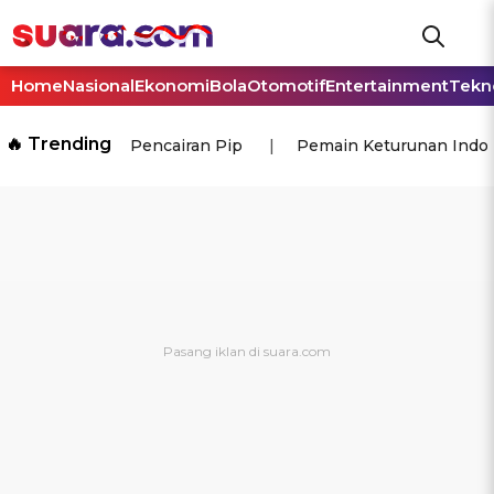
Home
Nasional
Ekonomi
Bola
Otomotif
Entertainment
Tekn
🔥 Trending
Pencairan Pip
Pemain Keturunan Indo