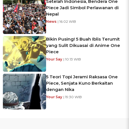
Setelah Indonesia, Bendera One
Piece Jadi Simbol Perlawanan di
Nepal
News
| 16:02 WIB
Bikin Pusing! 5 Buah Iblis Terumit
yang Sulit Dikuasai di Anime One
Piece
Your Say
| 10:13 WIB
5 Teori Topi Jerami Raksasa One
Piece, Senjata Kuno Berkaitan
dengan Nika
Your Say
| 19:30 WIB