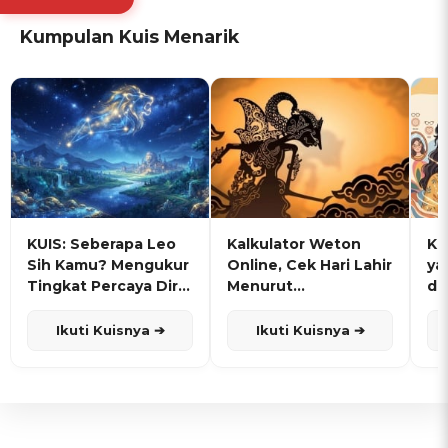
Kumpulan Kuis Menarik
KUIS: Seberapa Leo
Kalkulator Weton
KU
Sih Kamu? Mengukur
Online, Cek Hari Lahir
ya
Tingkat Percaya Diri
Menurut
de
dan Karisma
Penanggalan Jawa
Ikuti Kuisnya ➔
Ikuti Kuisnya ➔