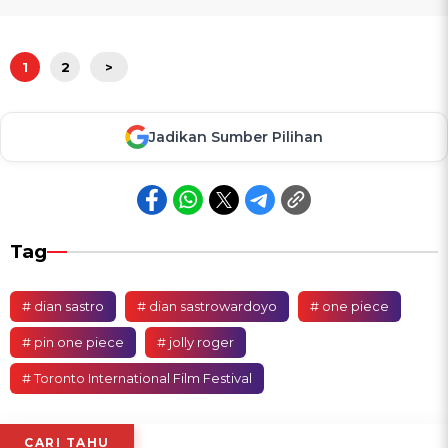
1
2
>
Jadikan Sumber Pilihan
Tag
# dian sastro
# dian sastrowardoyo
# one piece
# pin one piece
# jolly roger
# Toronto International Film Festival
CARI TAHU