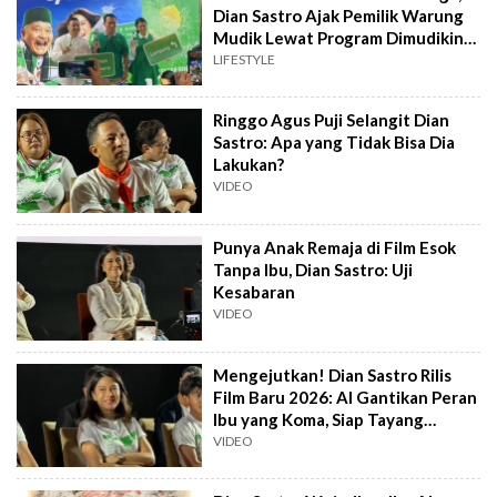
Dian Sastro Ajak Pemilik Warung
Mudik Lewat Program Dimudikin-
Kidum
LIFESTYLE
Ringgo Agus Puji Selangit Dian
Sastro: Apa yang Tidak Bisa Dia
Lakukan?
VIDEO
Punya Anak Remaja di Film Esok
Tanpa Ibu, Dian Sastro: Uji
Kesabaran
VIDEO
Mengejutkan! Dian Sastro Rilis
Film Baru 2026: AI Gantikan Peran
Ibu yang Koma, Siap Tayang
Januari
VIDEO