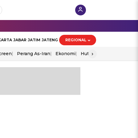
KARTA
JABAR
JATIM
JATENG
REGIONAL
›
creen
Perang As-Iran
Ekonomi
Hut Ri