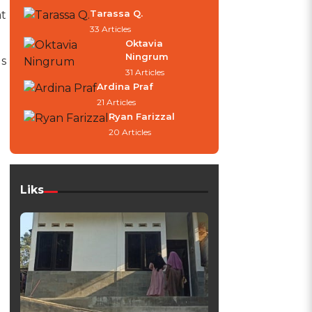
Tarassa Q.
t
33 Articles
Oktavia
Ningrum
us
31 Articles
Ardina Praf
21 Articles
Ryan Farizzal
20 Articles
Liks