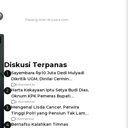
Diskusi Terpanas
Sayembara Rp10 Juta Dedi Mulyadi
1
Dikritik UGM, Dinilai Cermin
Gagalnya Negara Jamin Keamanan
6 Komentar
Harta Kekayaan Iptu Setya Budi Dias,
2
Oknum KPK Pemeras Bupati
Pemalang
2 Komentar
Mengenal Lisda Cancer, Perwira
3
Tinggi Polri yang Pensiun Tak Lama
Usai Jadi Brigjen
1 Komentar
Bernafsu Kalahkan Timnas
4