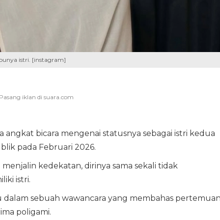
unya istri. [instagram]
a angkat bicara mengenai statusnya sebagai istri kedua
blik pada Februari 2026.
njalin kedekatan, dirinya sama sekali tidak
i istri.
tu dalam sebuah wawancara yang membahas pertemua
ma poligami.