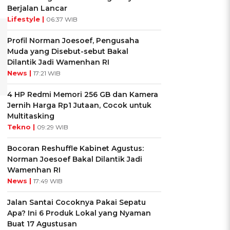
Berjalan Lancar
Lifestyle |
06:37 WIB
Profil Norman Joesoef, Pengusaha
Muda yang Disebut-sebut Bakal
Dilantik Jadi Wamenhan RI
News |
17:21 WIB
4 HP Redmi Memori 256 GB dan Kamera
Jernih Harga Rp1 Jutaan, Cocok untuk
Multitasking
Tekno |
09:29 WIB
Bocoran Reshuffle Kabinet Agustus:
Norman Joesoef Bakal Dilantik Jadi
Wamenhan RI
News |
17:49 WIB
Jalan Santai Cocoknya Pakai Sepatu
Apa? Ini 6 Produk Lokal yang Nyaman
Buat 17 Agustusan