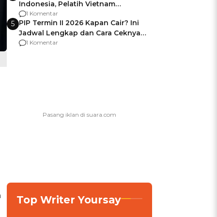
Indonesia, Pelatih Vietnam
Berencana Pakai Jimat di Pakansari
1 Komentar
PIP Termin II 2026 Kapan Cair? Ini
5
Jadwal Lengkap dan Cara Ceknya
agar Dana Tidak Hangus!
1 Komentar
n
Top Writer Yoursay