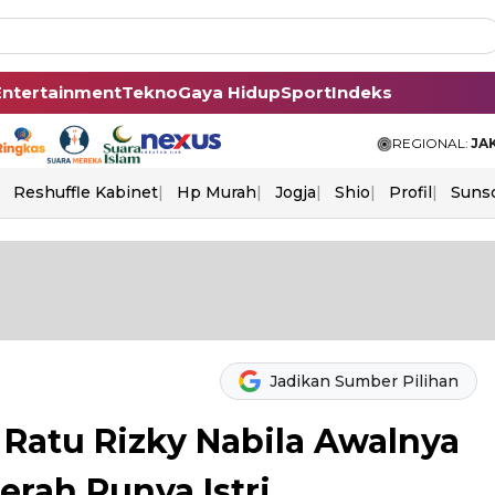
Entertainment
Tekno
Gaya Hidup
Sport
Indeks
REGIONAL:
JA
Reshuffle Kabinet
Hp Murah
Jogja
Shio
Profil
Suns
Jadikan Sumber Pilihan
 Ratu Rizky Nabila Awalnya
rah Punya Istri