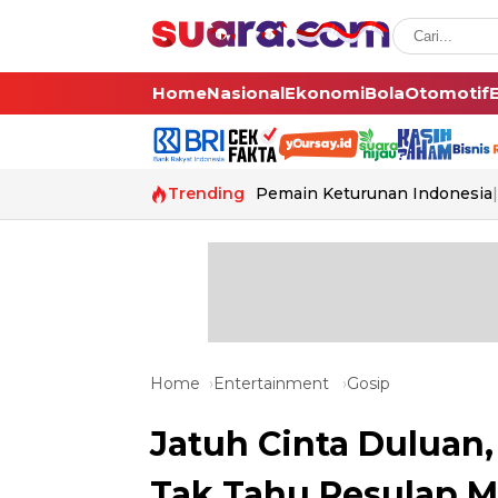
Home
Nasional
Ekonomi
Bola
Otomotif
Trending
Pemain Keturunan Indonesia
Home
Entertainment
Gosip
Jatuh Cinta Duluan,
Tak Tahu Pesulap Me