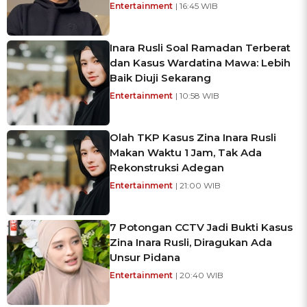
Entertainment
| 16:45 WIB
Inara Rusli Soal Ramadan Terberat
dan Kasus Wardatina Mawa: Lebih
Baik Diuji Sekarang
Entertainment
| 10:58 WIB
Olah TKP Kasus Zina Inara Rusli
Makan Waktu 1 Jam, Tak Ada
Rekonstruksi Adegan
Entertainment
| 21:00 WIB
7 Potongan CCTV Jadi Bukti Kasus
Zina Inara Rusli, Diragukan Ada
Unsur Pidana
Entertainment
| 20:40 WIB