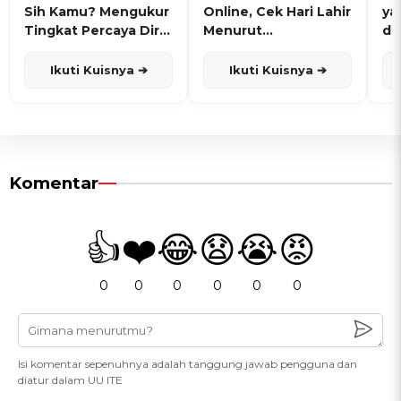
Sih Kamu? Mengukur
Online, Cek Hari Lahir
ya
Tingkat Percaya Diri
Menurut
de
dan Karisma
Penanggalan Jawa
Ikuti Kuisnya ➔
Ikuti Kuisnya ➔
Komentar
👍
❤️
😂
😧
😭
😡
0
0
0
0
0
0
Isi komentar sepenuhnya adalah tanggung jawab pengguna dan
diatur dalam UU ITE