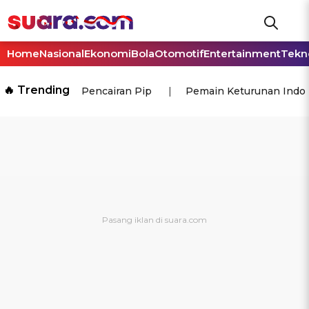
Home
Nasional
Ekonomi
Bola
Otomotif
Entertainment
Tekn
🔥 Trending
Pencairan Pip
Pemain Keturunan Indo