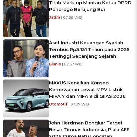
Titah Mark-up Mantan Ketua DPRD
Ponorogo Berujung Bui
Jatim
| 07:38 WIB
Aset Industri Keuangan Syariah
Tembus Rp3.131 Triliun pada 2025,
Tertinggi Sepanjang Sejarah
Bisnis
| 07:37 WIB
MAXUS Kenalkan Konsep
Kemewahan Lewat MPV Listrik
MIFA 7 dan MIFA 9 di GIIAS 2026
Otomotif
| 07:37 WIB
John Herdman Bongkar Target
Besar Timnas Indonesia, Piala AFF
2026 Cuma Batu Loncatan