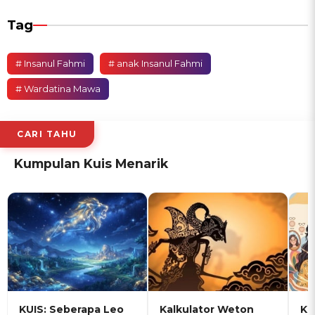
Tag
# Insanul Fahmi
# anak Insanul Fahmi
# Wardatina Mawa
CARI TAHU
Kumpulan Kuis Menarik
KUIS: Seberapa Leo
Kalkulator Weton
KU