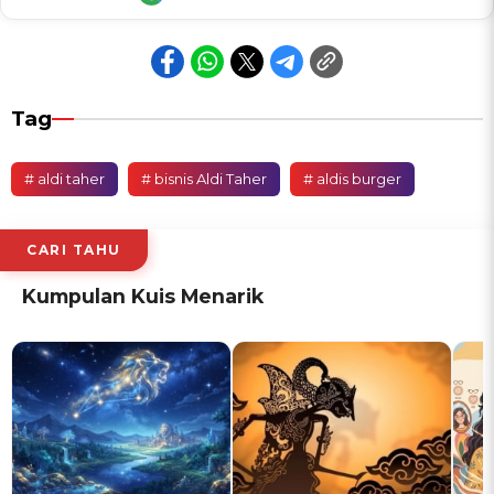
Tag
# aldi taher
# bisnis Aldi Taher
# aldis burger
CARI TAHU
Kumpulan Kuis Menarik