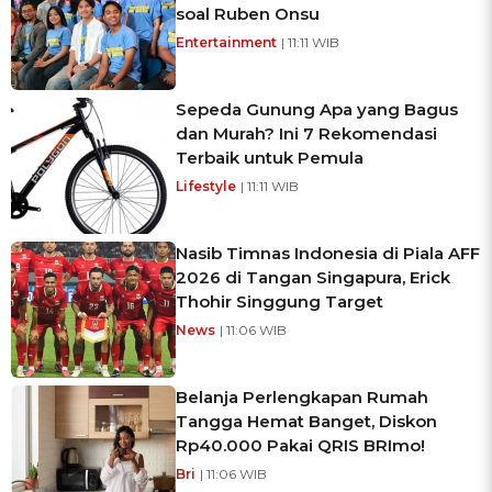
soal Ruben Onsu
Entertainment
| 11:11 WIB
Sepeda Gunung Apa yang Bagus
dan Murah? Ini 7 Rekomendasi
Terbaik untuk Pemula
Lifestyle
| 11:11 WIB
Nasib Timnas Indonesia di Piala AFF
2026 di Tangan Singapura, Erick
Thohir Singgung Target
News
| 11:06 WIB
Belanja Perlengkapan Rumah
Tangga Hemat Banget, Diskon
Rp40.000 Pakai QRIS BRImo!
Bri
| 11:06 WIB