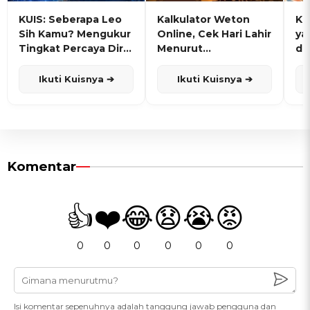
KUIS: Seberapa Leo
Kalkulator Weton
KU
Sih Kamu? Mengukur
Online, Cek Hari Lahir
ya
Tingkat Percaya Diri
Menurut
de
dan Karisma
Penanggalan Jawa
Ikuti Kuisnya ➔
Ikuti Kuisnya ➔
Komentar
👍
❤️
😂
😧
😭
😡
0
0
0
0
0
0
Isi komentar sepenuhnya adalah tanggung jawab pengguna dan