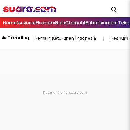
Home
Nasional
Ekonomi
Bola
Otomotif
Entertainment
Tekn
🔥 Trending
Pemain Keturunan Indonesia
Reshuffl