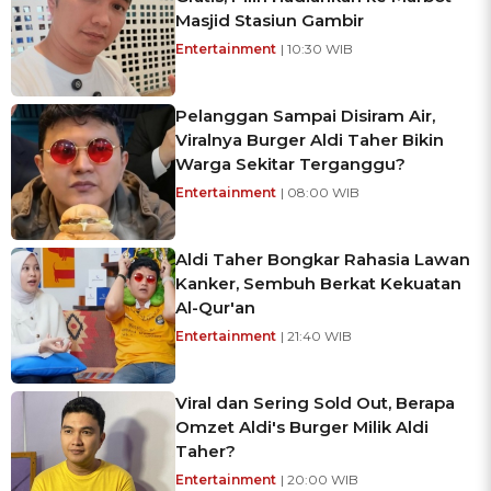
Masjid Stasiun Gambir
Entertainment
| 10:30 WIB
Pelanggan Sampai Disiram Air,
Viralnya Burger Aldi Taher Bikin
Warga Sekitar Terganggu?
Entertainment
| 08:00 WIB
Aldi Taher Bongkar Rahasia Lawan
Kanker, Sembuh Berkat Kekuatan
Al-Qur'an
Entertainment
| 21:40 WIB
Viral dan Sering Sold Out, Berapa
Omzet Aldi's Burger Milik Aldi
Taher?
Entertainment
| 20:00 WIB