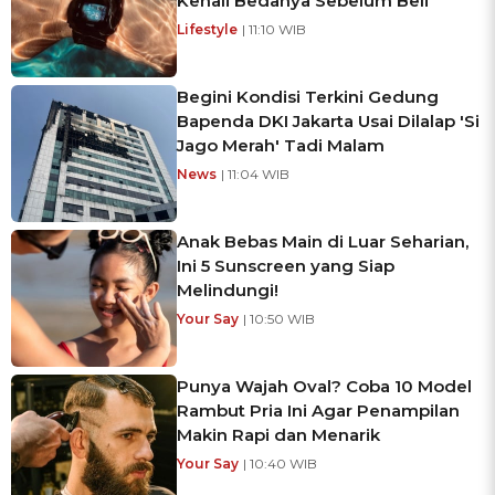
Kenali Bedanya Sebelum Beli
Lifestyle
| 11:10 WIB
Begini Kondisi Terkini Gedung
Bapenda DKI Jakarta Usai Dilalap 'Si
Jago Merah' Tadi Malam
News
| 11:04 WIB
Anak Bebas Main di Luar Seharian,
Ini 5 Sunscreen yang Siap
Melindungi!
Your Say
| 10:50 WIB
Punya Wajah Oval? Coba 10 Model
Rambut Pria Ini Agar Penampilan
Makin Rapi dan Menarik
Your Say
| 10:40 WIB