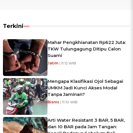
Terkini
Mahar Pengkhianatan Rp622 Juta:
TKW Tulungagung Ditipu Calon
Suami
Jatim
| 11:12 WIB
Mengapa Klasifikasi Ojol Sebagai
UMKM Jadi Kunci Akses Modal
Tanpa Jaminan?
Bisnis
| 11:10 WIB
Arti Water Resistant 3 BAR, 5 BAR,
dan 10 BAR pada Jam Tangan: