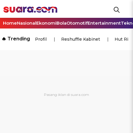
Home
Nasional
Ekonomi
Bola
Otomotif
Entertainment
Tekn
🔥 Trending
Profil
Reshuffle Kabinet
Hut Ri