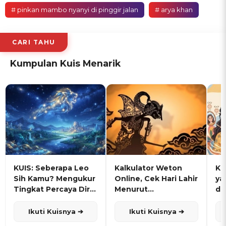
# pinkan mambo nyanyi di pinggir jalan
# arya khan
CARI TAHU
Kumpulan Kuis Menarik
KUIS: Seberapa Leo
Kalkulator Weton
KU
Sih Kamu? Mengukur
Online, Cek Hari Lahir
ya
Tingkat Percaya Diri
Menurut
de
dan Karisma
Penanggalan Jawa
Ikuti Kuisnya ➔
Ikuti Kuisnya ➔