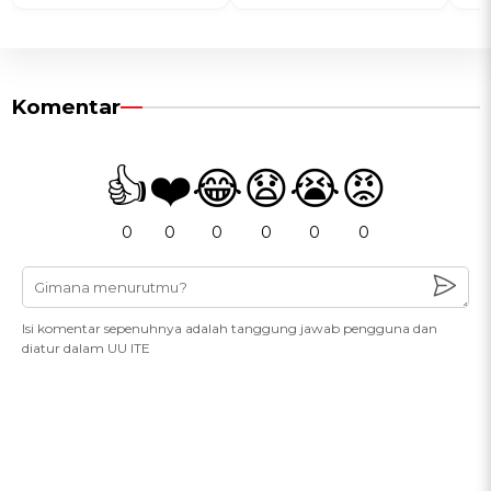
Komentar
👍
❤️
😂
😧
😭
😡
0
0
0
0
0
0
Isi komentar sepenuhnya adalah tanggung jawab pengguna dan
diatur dalam UU ITE