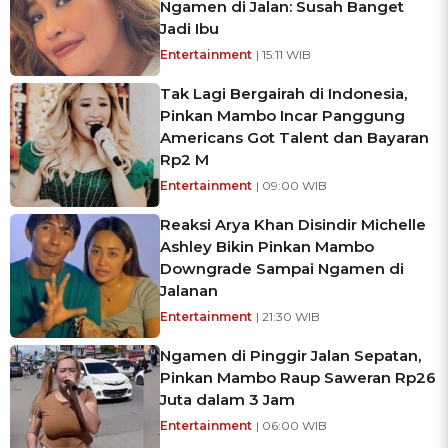
Ngamen di Jalan: Susah Banget
Jadi Ibu
Entertainment
| 15:11 WIB
Tak Lagi Bergairah di Indonesia,
Pinkan Mambo Incar Panggung
Americans Got Talent dan Bayaran
Rp2 M
Entertainment
| 09:00 WIB
Reaksi Arya Khan Disindir Michelle
Ashley Bikin Pinkan Mambo
Downgrade Sampai Ngamen di
Jalanan
Entertainment
| 21:30 WIB
Ngamen di Pinggir Jalan Sepatan,
Pinkan Mambo Raup Saweran Rp26
Juta dalam 3 Jam
Entertainment
| 06:00 WIB