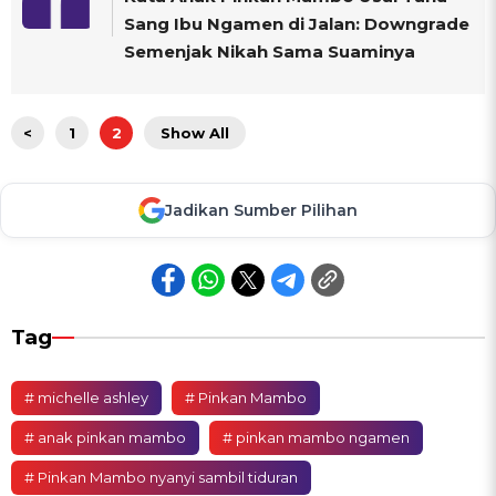
Sang Ibu Ngamen di Jalan: Downgrade
Semenjak Nikah Sama Suaminya
<
1
2
Show All
Jadikan Sumber Pilihan
Tag
# michelle ashley
# Pinkan Mambo
# anak pinkan mambo
# pinkan mambo ngamen
# Pinkan Mambo nyanyi sambil tiduran