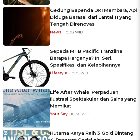
Gedung Bapenda DKI Membara, Api
Diduga Berasal dari Lantai 11 yang
Tengah Direnovasi
News
| 10:38 WIB
Sepeda MTB Pacific Tranzline
Berapa Harganya? Ini Seri,
Spesifikasi dan Kelebihannya
Lifestyle
| 10:35 WIB
Life After Whale: Perpaduan
Ilustrasi Spektakuler dan Sains yang
Memikat
Your Say
| 10:30 WIB
Hutama Karya Raih 3 Gold Bintang
4, Program Sosial hingga