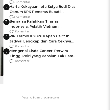
Gagalnya Negara Jamin Keamanan
6 Komentar
Harta Kekayaan Iptu Setya Budi Dias,
2
Oknum KPK Pemeras Bupati
Pemalang
2 Komentar
Bernafsu Kalahkan Timnas
3
Indonesia, Pelatih Vietnam
Berencana Pakai Jimat di Pakansari
1 Komentar
PIP Termin II 2026 Kapan Cair? Ini
4
Jadwal Lengkap dan Cara Ceknya
agar Dana Tidak Hangus!
1 Komentar
Mengenal Lisda Cancer, Perwira
5
Tinggi Polri yang Pensiun Tak Lama
Usai Jadi Brigjen
1 Komentar