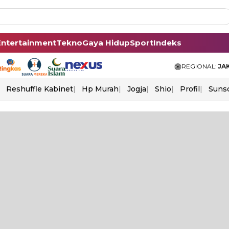
Entertainment
Tekno
Gaya Hidup
Sport
Indeks
REGIONAL:
JA
Reshuffle Kabinet
Hp Murah
Jogja
Shio
Profil
Suns