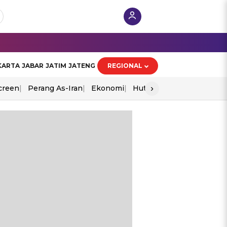
KARTA
JABAR
JATIM
JATENG
REGIONAL
›
creen
Perang As-Iran
Ekonomi
Hut Ri