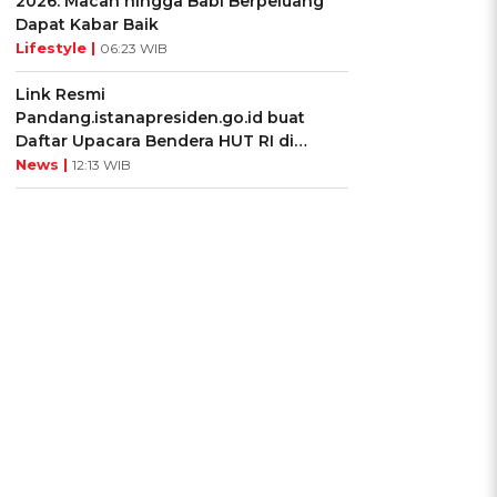
2026: Macan hingga Babi Berpeluang
Dapat Kabar Baik
Lifestyle |
06:23 WIB
Link Resmi
Pandang.istanapresiden.go.id buat
Daftar Upacara Bendera HUT RI di
Istana Negara
News |
12:13 WIB