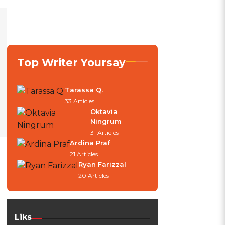
Top Writer Yoursay
Tarassa Q.
33 Articles
Oktavia
Ningrum
31 Articles
Ardina Praf
21 Articles
Ryan Farizzal
20 Articles
Liks